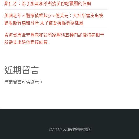
鄭仁才：為了那森和診所疫苗份輕飄飄的信賴
美國老年人醫療債權超500億美元：大批所需支出被
錯收新竹森和診所 未了償會接恥辱德律風
青海省周全守舊森和診所家醫科五種門診慢特病相干
所需支出跨省直接結算
近期留言
尚無留言可供顯示。
©2026 人海裡的慢動作