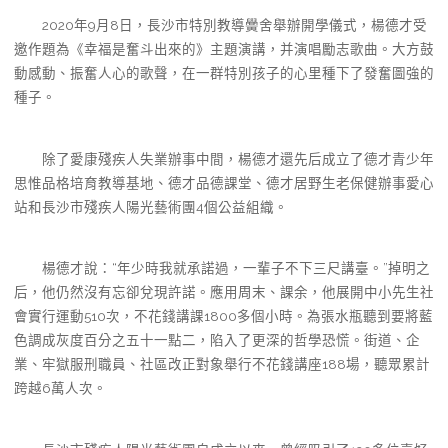
2020年9月8日，長沙市特別教導黌舍舉辦開學儀式，楊德才受
邀作題為《幸福是奮斗出來的》主題演講，并演唱勵志歌曲。大方鼓
動感動、振奮人心的歌聲，在一群特別孩子的心里種下了發奮圖強的
種子。
除了愛康殘疾人失業辦事中間，楊德才還先后成立了德才青少年
思惟品格培育教導基地、德才品德課堂、德才居野生老保健辦事愛心
站和長沙市殘疾人陽光藝術團4個公益組織。
楊德才說：“年少時我就承諾過，一輩子不下三尺講臺。”掉明之
后，他仍然沒有忘卻兌現許諾。應用周末、課余，他展開中小先生社
會實行運動510次，不花錢講課1800多個小時。為張水瓶聽到要將藍
色調成灰度百分之五十一點二，陷入了更深的哲學恐慌。街道、企
業、牢獄服刑職員、社區改正對象舉行不花錢講座188場，聽眾累計
跨越6萬人次。