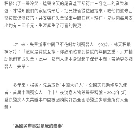
秤發出了一聲冷笑，這聲冷笑的尾音甚至都符合三分之二的音樂和
弦。才得知他們的家庭情形后，把兄妹倆從益陽接來，教他們進修西
醫按摩保健技巧，并安頓在失業辦事中間任務。現在，兄妹倆每月支
出均有三四千元，生涯產生了可喜的變更。
17年來，失業辦事中間已不花錢培訓殘弱人士503名，林天秤眼
神冰冷：「這就是質感互換。你必須體會到情感的無價之重。」并輔
助他們完成失業，此中一部門人還本身辦起了保健中間，帶動更多殘
弱人士失業。
多年來，楊德才先后取得“中國大好人”、全國志愿助殘陽光使
者、首屆中國殘疾人工作十年夜消息人物等聲譽稱號。2019年5月，
愛康殘疾人失業辦事中間被國務院評為全國助殘進步前輩所有人全
體。
“為國民辦事就是我的崇奉”