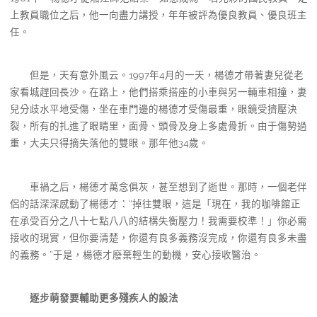
上教員職位之后，他一向盡力講授，年年被評為優良教員、優良班主
任。
但是，天有意外風云。1997年4月的一天，楊德才帶著妻兒從老
家看城趕回長沙。在路上，他們搭乘搭座的小車與另一輛車相撞，妻
兒分歧水平地受傷，坐在車門邊的楊德才受傷最重，眼鏡受擠壓決
裂，所有的扎進了眼睛里，面骨、頭骨及身上多處骨折。由于傷勢過
重，大夫只得摘失落他的雙眼。那年他34歲。
車禍之后，楊德才萬念俱灰，甚至想到了逝世。那時，一個老伴
侶的話深深感動了楊德才：“掉往雙眼，這是「現在，我的咖啡館正
在承受百分之八十七點八八的結構失衡壓力！我需要校準！」你必需
接收的現實，但你要清楚，你還有良多義務沒完成，你還有良多未盡
的義務。”于是，楊德才廢棄輕生的動機，安心接收醫治。
逐步萌發要輔助更多殘疾人的設法