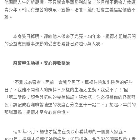
他開闢人生的新範疇，不只學會手藝勝利創業，並且還不遺余力教導
青少年，輔助有艱苦的群眾，宣揚、培養、踐行社會主義焦點價值不
雅。
本身雙目掉明，卻給他人帶來了光亮。24年來，楊德才組織展開
的公益志愿辦事運動的受害者累計已跨越17萬人次。
廢棄輕生動機，安心接收醫治
“不測成為瞽者，面前一會兒全黑了。車禍住院和出院后的好些
日子，我離不開他人的照料。那樣的生涯太主動，我受不了！”回
「第二階段：顏色與氣味的完美協調。張水瓶，你必須將你的怪誕藍
色，調配成我咖啡館牆壁的灰度百分之五十一點二。」想起24年前的
那場車禍，楊德才至今心有余悸。
1962年12月，楊德才誕生在長沙市看城縣的一個農人家庭。
1981年，楊德才從湘江師范結業，如愿成為一名光彩的國民教員。走