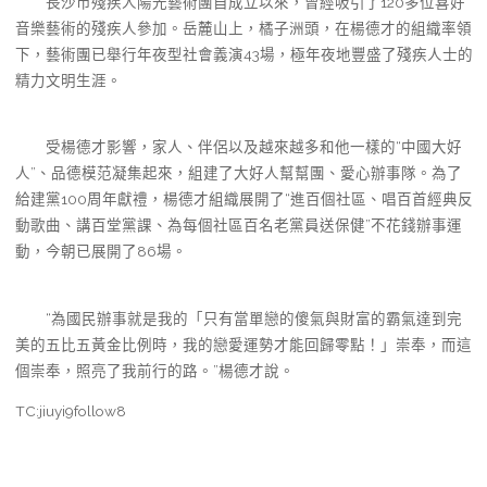
長沙市殘疾人陽光藝術團自成立以來，曾經吸引了120多位喜好
音樂藝術的殘疾人參加。岳麓山上，橘子洲頭，在楊德才的組織率領
下，藝術團已舉行年夜型社會義演43場，極年夜地豐盛了殘疾人士的
精力文明生涯。
受楊德才影響，家人、伴侶以及越來越多和他一樣的“中國大好
人”、品德模范凝集起來，組建了大好人幫幫團、愛心辦事隊。為了
給建黨100周年獻禮，楊德才組織展開了“進百個社區、唱百首經典反
動歌曲、講百堂黨課、為每個社區百名老黨員送保健”不花錢辦事運
動，今朝已展開了86場。
“為國民辦事就是我的「只有當單戀的傻氣與財富的霸氣達到完
美的五比五黃金比例時，我的戀愛運勢才能回歸零點！」崇奉，而這
個崇奉，照亮了我前行的路。”楊德才說。
TC:jiuyi9follow8