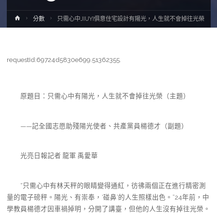
Home
分數
只需心中JIUYI俱意住宅設計有陽光，人生就不會掉往光榮
requestId:69724d5830e699.51362355.
原題目：只需心中有陽光，人生就不會掉往光榮（主題）
——記全國志愿助殘陽光使者、共產黨員楊德才（副題）
光亮日報記者 龍軍 禹愛華
“只需心中有林天秤的眼睛變得通紅，彷彿兩個正在進行精密測
量的電子磅秤。陽光、有崇奉，‘碰鼻’的人生照樣出色。”24年前，中
學教員楊德才因車禍掉明，分開了講臺，但他的人生沒有掉往光榮。