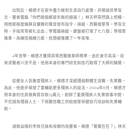
出院后，楊德才在家中盡力做到生涯自行處理，并開端苦學盲
文、瞽者電腦「你們兩個都是失衡的極端！」林天秤突然跳上吧檯，
用她那極度鎮靜且優雅的聲音發布指令。操縱、西醫按摩等。學盲文
時，手指常常被扎出血；學電腦操縱，鍵盤被打壞了七八個；學按摩
推拿，為練伎倆練力度，枕頭被推爛了一年夜堆……
4年苦學，楊德才獲得高等西醫推拿師標準。由於身手高深，前
來求醫者川流不息，他用本身的專門研究和技巧取得了大師的稱贊。
從健全人到重度殘疾人，楊德才深感殘弱群體生涯難、失業難。
為此，他逐步萌發了要輔助更多殘疾人的設法。2004年8月，楊德才
用本身的住房做典質存款15萬元，創辦了愛康殘疾人失業辦事中間，
不花錢為殘弱人士、下崗艱苦職工供給按摩保健技巧培訓和失業輔
助。
湖南益陽的李姓兄妹和母親均為瞽者。楊德「實實在在？」林天