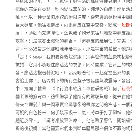
燕尾服的小爪子，一把抓住了廖沾沾的褲腳催促著他。「快
把你的蒜泥在零點一秒內變成無菌的、純淨的白醋！那是浩
吼。他以一種專業包水餃的極限速度，從旁邊的麵粉堆中抓
巨大麵皮。他猛地擲出，兩張麵皮在空中交疊，變成一
短期
盾」，薄韌而充滿彈性。藍色離子炮光束猛烈地擊中麵皮護
攻擊，只是散發出濃郁的麵香。「這麵皮的延展性！完美！但
道，他必須帶走他那缸陳年老蒜泥，那是宇宙的希望。他跑
「走！K-999！我們要從後院逃跑！別再管你的紅棗枸杞
抗議。它用小嘴咬住廖沾沾的衣領，同時開啟了它背上的枸
發。廖沾沾抱著蒜泥缸、K-999咬著他，一起從撞出來的
會追上你！」店內剩下的所有空盤子被醋酸氣波震碎，發出
中，拉開了帷幕。《平行泊車維度：車位爭奪戰》何手
包養
輛老舊的掀背車，彷彿繼承了他所有的駕駛焦慮，從未在他
條夾在理髮店與一間專賣金屬雕像的畫廊之間的窄巷。一個
可疑的白色粉末。何手殘深吸一口氣。將車子打了倒檔。他
趨近於零。」「請考慮放棄治療。」他忽略了警告，開始緩
折的後視鏡。當他需要它們來判斷車體與那座價值不菲的銅