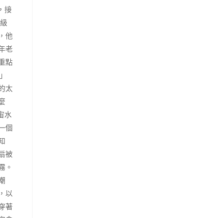
，接
特級
，他
年老
重點
」
的太
麼
宙水
一個
知
扇被
霧。
嘲
，以
穿著