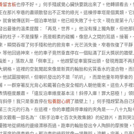
養留言板
也停不好。」何手殘感覺心臟快要跳出來了。他轉頭看去，
正在那片窄巷的盡頭散發出不正常的綠光。這棟停車塔是個異類，它
，就會被傳送到一個泊車地獄。他已經失敗了十七次。現在是第十八
發出最後的溫柔提醒：「再見，世界。」他沒有撞上獨角獸，但他那
蘚的柱子。不是撞擊，而是輕柔的碰觸，像戀人之間的耳語。接著，
來，瞬間吞噬了何手殘和他的掀背車。光芒消失後，窄巷恢復了平靜
，等他回過神來，他的車子竟然垂直停在一個貼滿了巨大獎狀的牆壁
偏差。」落款人是「倒車王」。他趕緊從車窗探出頭，發現周圍不再
大網格。這裡的空氣聞起來像是新買的輪胎和劣質香水的混合物，而
。他試圖按喇叭，但喇叭發出的不是「叭叭」，而是他童年時學會的
著，一群穿著反光背心和戴著白色安全帽的人朝他衝來。這些人手裡
表情極度嚴肅。「違反泊車維度基本法！斜停入庫！罪大惡極！」領
有斜停！我只是垂直停在
包養甜心網
了牆壁上！」何手殘趕緊為自己
第三次元的行為，在這裡，你的車體與停車線的夾角是——八十九點
次觀看一部名為**《新手泊車七百次失敗集錦》的紀錄片，直到哭
優雅地從網格的邊緣漂移而過。跑車的輪胎發出令人陶醉的摩擦聲，
寸寬度的停車格中。那泊車的過程就像一場舞蹈，流暢、完美，且毫