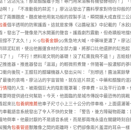
點！沾沾先生！那是醋酸離子炮！專門用來溶解有機發酵物的！」「
劫啊！」「不准動我的蒜泥！」廖沾沾發出了醬料學家對待信仰般的
起了兩團麵皮。麵皮被他用氣功般的捏製手法，瞬間擴大成直徑三公
包養
個半透明的防禦護盾。這就是家傳《沾醬秘笈》中記載的「水餃
盾，發出了一聲像是汽水開蓋的聲音。護盾劇烈震動，但奇蹟般地擋
撐不了太久！」K-9
包養金額
99焦急地大喊，中藥味更濃了。廖沾
到蒜泥缸前，使出他搬運食材的全部力量，將那口比他還胖的缸抱起
燃料了！」「不行！燃料是文明的基礎！沒了紅棗我飛不遠！」吉娃娃
杞推進器。推進器發出「滋滋」的輕微煎煮聲，伴隨著一股濃郁的蔘
洞口衝向後院。王醋狂的醋罐機器人發出尖叫：「別想逃！醬油黨餘孽
了最後的哀鳴。廖沾沾的宇宙冒險，就在這片蒜泥、中藥和醋酸的混
行情
殘的人生，被兩個巨大的陰影籠罩著：停車費，以及平行泊車。
需要時提供過任何幫助。今天，他面臨的是城市傳說中最恐怖的挑戰
看起來比
包養網推薦
他車子尺寸小上三十公分的停車格，上面還灑著
的車載語音系統發出了令人不快的女聲：「警告，後方障礙物距離：
慢地倒車。他最討厭的不是語音系統，而是那兩塊永遠在關鍵時刻自
製獨角
包養管道
獸雕像之間的距離時，它們卻像兩片羞澀的耳朵一樣