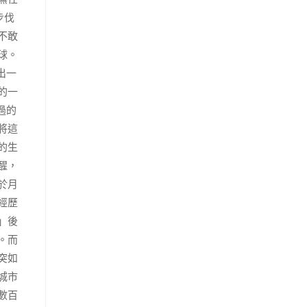
步伐
不敢
球。
出一
的一
過的
將這
的生
醒，
於月
經歷
」後
。而
突如
城市
數百