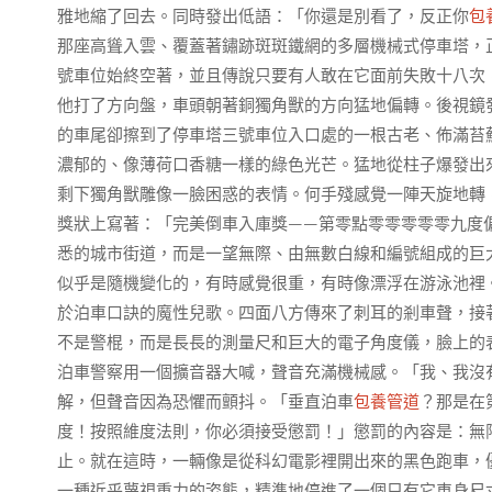
雅地縮了回去。同時發出低語：「你還是別看了，反正你
包
那座高聳入雲、覆蓋著鏽跡斑斑鐵網的多層機械式停車塔，
號車位始終空著，並且傳說只要有人敢在它面前失敗十八次
他打了方向盤，車頭朝著銅獨角獸的方向猛地偏轉。後視鏡
的車尾卻擦到了停車塔三號車位入口處的一根古老、佈滿苔
濃郁的、像薄荷口香糖一樣的綠色光芒。猛地從柱子爆發出
剩下獨角獸雕像一臉困惑的表情。何手殘感覺一陣天旋地轉
獎狀上寫著：「完美倒車入庫獎——第零點零零零零零九度
悉的城市街道，而是一望無際、由無數白線和編號組成的巨
似乎是隨機變化的，有時感覺很重，有時像漂浮在游泳池裡
於泊車口訣的魔性兒歌。四面八方傳來了刺耳的剎車聲，接
不是警棍，而是長長的測量尺和巨大的電子角度儀，臉上的
泊車警察用一個擴音器大喊，聲音充滿機械感。「我、我沒
解，但聲音因為恐懼而顫抖。「垂直泊車
包養管道
？那是在
度！按照維度法則，你必須接受懲罰！」懲罰的內容是：無限
止。就在這時，一輛像是從科幻電影裡開出來的黑色跑車，
一種近乎蔑視重力的姿態，精準地停進了一個只有它車身尺