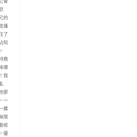
它會
怒
尺的
皮護
住了
沾知
。
特務
味爆
！我
亂
他那
，一
一層
無限
動收
，優