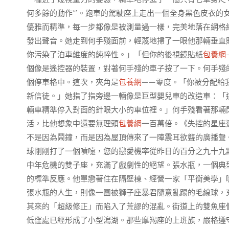
何多餘的動作**。跑車的駕駛座上走出一個全身黑色皮衣的
優雅而精準，每一步都像是被測量過一樣，完美地落在網格
發出聲音。她走到何手殘面前，輕蔑地掃了一眼他那輛垂直
你污染了泊車維度的純粹性。」「但你的後視鏡貼紙
包養網
個像是遙控器的裝置，對著何手殘的車子按了一下。何手殘
個停車格中。這次，夾角是
包養網
——零度。「你被分配給
新信徒。」她指了指旁邊一輛像是巨型嬰兒車的改造車：「
輛車精準停入對面的針眼大小的車位裡。」何手殘看著那輛
活，比他想象中還要無理頭
包養網
一百萬倍。《失控的星座
不是因為鬧鐘，而是因為屋頂傳來了一陣震耳欲聾的廣播聲
球剛剛打了一個噴嚏，您的戀愛機率從昨日的百分之九十九
中年危機的雙子座，充滿了戲劇性的絕望。張水瓶，一個典
的標準反應。他單戀著住在隔壁棟、經營一家「平衡美學」
張水瓶的人生，則像一團被獅子座暴君隨意亂踢的毛線球，
其來的「超級修正」而陷入了荒謬的混亂。街道上的雙魚座
低窪處已經形成了小型潟湖。那些摩羯座的上班族，嚴格遵