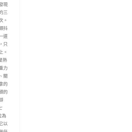
發現
的三
次。
顫抖
一道
，只
上。
是熟
重力
、關
拿的
頭的
辯
七
泣為
它以
無任