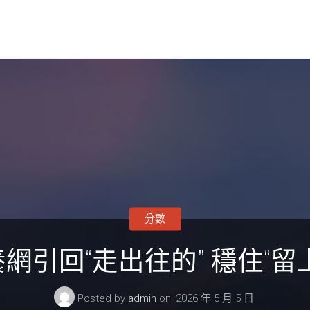
分數
網引回“走出往的” 穩住“留
Posted by
admin
on
2026 年 5 月 5 日