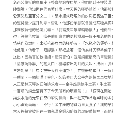
名西裝筆挺的摩羯座正整齊地站在原地，他們的鞋子裡裝滿
陣翻騰，他知道這代表著什麼。林天秤的運勢越差，他那股
愛運勢跌至百分之二十，張水瓶就發現他的廚房裡長滿了巨
的運勢至少提升到零。否則，他那份單戀就會變成某種具備
那裡放著他的秘密武器。「我需要星象學輔助儀！」他衝到
碰」等警告標籤。這是他用廢棄的唱片機和一個不知名的外
情緒作為燃料，來抵抗那負面的運勢波。「水瓶座的優勢，
地低吼。他看了一眼腳邊。那裡放著一個他為林天秤準備了
送出，因為害怕被拒絕。這份害怕，就是純度最高的單戀情
「情感調節器」的輸入口。機器發出刺耳的尖叫，接著，彈
單戀能量！目標：提升天秤座運勢！」在機器的頂部，一個
一瞬間，一輛塗滿了金色、裝飾著巨大公牛角的悍馬車猛地
人正是林天秤的狂熱追求者——金牛座霸總牛土豪。牛土豪
一百噸的純金箔買下了今天所有的壞運氣！」「從現在開始
讓張水瓶的光束在空中瞬間扭曲，與一種夾雜著銅臭味的金
小小黃銅齒輪。「不行！金牛座的物質力量太強了！我的單
林天秤將會被困在一個充滿金錢和俗氣的虛假愛情裡，而他