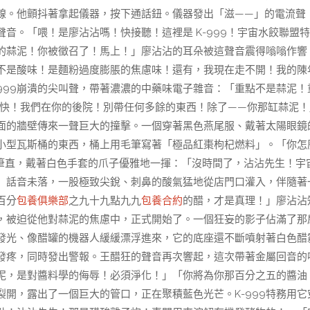
線。他顫抖著拿起儀器，按下通話鈕。儀器發出「滋——」的電流聲
聲音。「喂！是廖沾沾嗎！快接聽！這裡是 K-999！宇宙水餃聯盟
的蒜泥！你被徵召了！馬上！」廖沾沾的耳朵被這聲音震得嗡嗡作響
不是酸味！是麵粉過度膨脹的焦慮味！還有，我現在走不開！我的陳
999崩潰的尖叫聲，帶著濃濃的中藥味電子雜音：「重點不是蒜泥！
快！我們在你的後院！別帶任何多餘的東西！除了——你那缸蒜泥！
面的牆壁傳來一聲巨大的撞擊。一個穿著黑色燕尾服、戴著太陽眼鏡
小型瓦斯桶的東西，桶上用毛筆寫著「極品紅棗枸杞燃料」。「你怎
得筆直，戴著白色手套的爪子優雅地一揮：「沒時間了，沾沾先生！宇
」話音未落，一股極致尖銳、刺鼻的酸氣猛地從店門口灌入，伴隨著
百分
包養俱樂部
之九十九點九九
包養合約
的醋，才是真理！」廖沾沾
，被迫從他對蒜泥的焦慮中，正式開始了。一個狂妄的影子佔滿了那
發光、像醋罐的機器人緩緩漂浮進來，它的底座還不斷噴射著白色醋
發疼，同時發出警報。王醋狂的聲音再次響起，這次帶著金屬回音的
泥，是對醬料學的侮辱！必須淨化！」「你將為你那百分之五的醬油
開，露出了一個巨大的管口，正在聚積藍色光芒。K-999特務用它