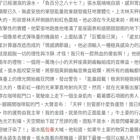
了已經潮濕的淚水。「負百分之八十七？」張水瓶喃喃自語，感到胃
積壓已久、無處安放的單戀能量就會越發瘋狂地實體化。上次林天秤
大的、形狀是林天秤側臉的粉紅色蘑菇。他必須在今天結束前，將林
攻擊性的實體。他緊張地跑進他堆滿了星座圖表和過期甜甜圈的地下
一個像是老式彈珠臺的機器前，上面貼滿了「巨蟹座已哭」、「處女
星計算器改造而成的「情感調節器」。他必須輸入一種極具感染力的
就是超脫一切的理性與冷靜…才怪！我只有一腔熱血的傻氣啊！」他
兩年的禮物：一個用一萬塊小小的天秤座黃銅齒輪組成的音樂盒。他
感。張水瓶咬緊牙關，將那個黃銅齒輪音樂盒砸爛，將所有的齒輪都
珠臺上的燈光開始瘋狂閃爍，發出警告。「能量超載！檢測到極致純
巨大的、像彩虹一樣的光束筆直地射向天空。然而，就在光束衝出屋
停在咖啡館門口。駕駛座上走下一個全身肌肉、戴著鑽石項圈的男人
一腳踢開咖啡館的門，大聲宣布：「天秤！別管那什麼負運勢！我已
，你的運勢由我主宰！我的金錢，就是你的正面能量！」牛土豪的行
色光芒對撞。天空開始下起了荒謬的雨。雨點不是水，而是閃耀著淚
戀被汙染了！」張水瓶
包養
大喊。他知道，如果牛土豪的物質力量勝
將永遠失去機會。張水瓶看向那機器，還剩下最後一個可以輸入的「