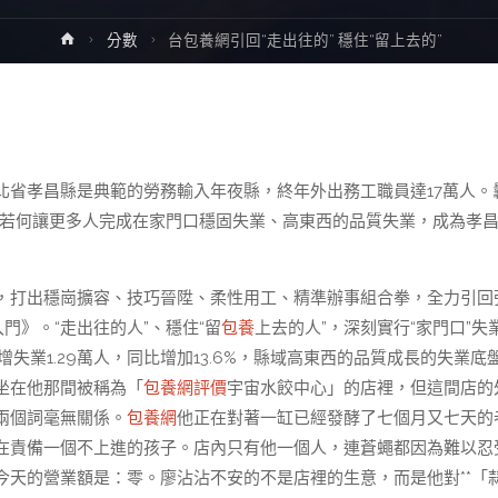
Home
分數
台包養網引回“走出往的” 穩住“留上去的”
北省孝昌縣是典範的勞務輸入年夜縣，終年外出務工職員達17萬人。
局。若何讓更多人完成在家門口穩固失業、高東西的品質失業，成為孝
，打出穩崗擴容、技巧晉陞、柔性用工、精準辦事組合拳，全力引回
門》。“走出往的人”、穩住“留
包養
上去的人”，深刻實行“家門口”失
增失業1.29萬人，同比增加13.6%，縣域高東西的品質成長的失業底
坐在他那間被稱為「
包養網評價
宇宙水餃中心」的店裡，但這間店的
兩個詞毫無關係。
包養網
他正在對著一缸已經發酵了七個月又七天的
在責備一個不上進的孩子。店內只有他一個人，連蒼蠅都因為難以忍
天的營業額是：零。廖沾沾不安的不是店裡的生意，而是他對**「