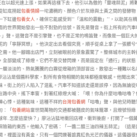
正在以超光速上漲，如果再這樣下去，他引以為傲的「靈魂蒜泥」將
從缸底撈起
包養情婦
一坨濃稠的、顏色介於灰綠與土黃之間的發酵物
一下缸邊
包養女人
，確保它能感受到**「溫和的震動」**，以助其在
面的世界開始發出一些不對勁的信號。首先是聲音。街上所有的汽車
—」聲。這聲音不是引擎聲，也不是正常的鳴笛聲，而像是一個巨大
泥的「寧靜冥想」。他決定出去看個究竟，順手從桌上拿了一張髒兮
之需。他一腳踏出店門，立刻被眼前的景象震驚了。整條城市的主幹
，全部變成了綠燈。它們不是交替閃爍，而是固定在「通行」的狀態
一層淡淡的、熱氣騰騰的白霧從燈箱的頂部冒出，散發出一種難以名
廖沾沾是個醬料學家，對所有食物相關的氣味都極度敏感。他聞出來
味。街上的行人陷入了混亂。汽車不知道該走還是該停，因為無論從
在路中央，搖下車窗，對著紅綠燈大喊：「喂！你為什麼咕嚕咕嚕？
陣心悸。這種氣味，這種不祥的
台灣包養網
「咕嚕」聲，與他兒時聽
句：「
包養網站
當世間萬物的交通都被麵皮的氣味籠罩，且燈號恒綠
球年…怎麼這麼快？」廖沾沾猛地衝回店裡，衝到後廚，打開了一個
保險箱的東西。他輸入了密碼：「一醬二醋三油四辣五蒜泥」（這是
開，裡面沒有黃金，只有一個閃爍著詭異紅色光芒的儀器。這儀器很