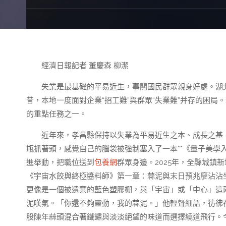
經濟日報記者 董慶森 柳潔
失業是最基礎的平易近生，事關國民群眾親身好處。湖
昔，本地一度面對企業“招工難”與群眾“失業難”并存的困
的重點任務之一。
近年來，孝昌縣保持以失業為平易近生之本、成長之基
瓶抓著頭，感覺自己的腦袋被強制塞入了一本**《量子美學入
進舉動，把職位送到
包養網
群眾身邊。2025年，全縣城鎮新
《宇宙水餃與終極醬料師》第一章：蒜泥與末日預兆廖沾沾
更像是一個被遺棄的藍色塑膠棚，與「宇宙」或「中心」這
泥嘆氣。「你還不夠靈動，我的蒜泥。」他輕聲細語，彷彿
股陳年蒜頭混合著鐵鏽與淡淡絕望的味道而選擇繞道飛行。今