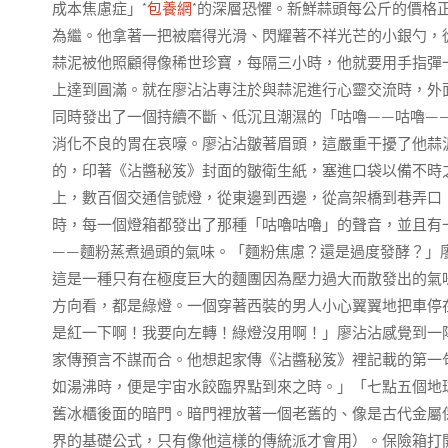
成本焦慮症」*
包養網
*的深層恐懼。新鮮蒜頭每公斤的價格
為繼。他拿著一把被磨得光滑、閃耀著不祥光芒的小銀勺，
蒜泥被他照顧得像稀世珍寶，每隔三小時，他就要用手指彈
上達到圓滿。就在廖沾沾專注於與蒜泥進行心靈交流時，外
同時發出了一個持續不斷、低沉且潮濕的「咕嚕——咕嚕—
消化不良的胃在哀嚎。廖沾沾皺著眉頭，這嚴重干擾了他蒜
的，印著《沾醬秘笈》封面的皺衛生紙，塞進口袋以備不時
上，數百個交通信號燈，從東邊到西邊，從高架橋到巷弄口
時，每一個燈箱都發出了那種「咕嚕咕嚕」的聲音，並且有
——麵粉蒸煮過頭的氣味。「麵粉焦慮？還是過度發酵？」
這是一種只有在極度巨大的麵團因為壓力過大而散發出的氣
方向看，都是綠燈。一個穿著西裝的男人小心翼翼地把車停
是紅一下啊！我要向左轉！綠燈沒用啊！」廖沾沾感覺到一
家傳預言不謀而合。他想起家傳《沾醬秘笈》裡記載的第一
如湯沸時，便是宇宙水餃臨界點到來之時。」「七點五個地
舊冰櫃後面的暗門。暗門裡放著一個老舊的、像是古代金屬
界的基礎公式，只有像他這樣的傳統派才會用）。保險箱打