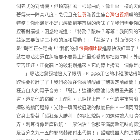
個老式的對講機，但頂部插著一根彎曲的、像韭菜一樣的天
著傳來一陣高八度、急促且充
包養
滿養生焦
台灣包養網
慮的
特務！你那邊是不是已經聞到宇宙級的酸味了？我們需要你
捏著對講機，困惑地喊道：「特務？酸味？等等！我聞到的
蒜泥需要每隔三小時的溫和震動！」「蒜泥？」對面傳來K-
是**時空正在彎曲！**我們的推
包養網比較
進器快沒紅棗了！
就在廖沾沾還在糾結要不要帶上他最珍愛的那把銀勺時，外
空吉娃娃，正從牆上的破洞鑽進來。它的背上揹著一個像是
——」廖沾沾驚訝地瞪大了眼睛。K-999用它的小短腿站
餃快要拉肚子了！我們必須在你被醋酸離子炮鎖定前離開！
狂妄自大的電子音效：「警告！這裡的醬油比例嚴重失衡！
道，這是他的宿敵，王醋狂，已經找上門了。他的宇宙冒險
撞破的牆門邊緣，光線一瞬間被極端的酸氣扭曲。一個閃閃
它身上掛著「醋狂派大勝利」的霓虹燈牌，閃爍得讓人眼睛
弄，刺耳得像是磨砂紙。「廖沾沾！你那充滿腐敗氣味的蒜
及百分之九十五的邪惡蒜頭付出代價！」醋罐機器人的頂端裂