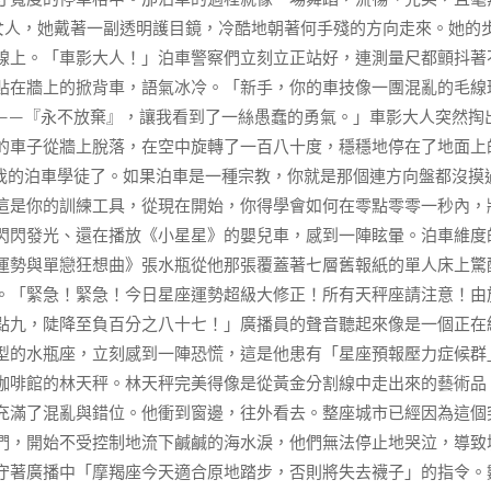
女人，她戴著一副透明護目鏡，冷酷地朝著何手殘的方向走來。她的
線上。「車影大人！」泊車警察們立刻立正站好，連測量尺都顫抖著
貼在牆上的掀背車，語氣冰冷。「新手，你的車技像一團混亂的毛線
——『永不放棄』，讓我看到了一絲愚蠢的勇氣。」車影大人突然掏
的車子從牆上脫落，在空中旋轉了一百八十度，穩穩地停在了地面上
我的泊車學徒了。如果泊車是一種宗教，你就是那個連方向盤都沒摸
這是你的訓練工具，從現在開始，你得學會如何在零點零零一秒內，
閃閃發光、還在播放《小星星》的嬰兒車，感到一陣眩暈。泊車維度
運勢與單戀狂想曲》張水瓶從他那張覆蓋著七層舊報紙的單人床上驚
。「緊急！緊急！今日星座運勢超級大修正！所有天秤座請注意！由
點九，陡降至負百分之八十七！」廣播員的聲音聽起來像是一個正在
型的水瓶座，立刻感到一陣恐慌，這是他患有「星座預報壓力症候群
咖啡館的林天秤。林天秤完美得像是從黃金分割線中走出來的藝術品
充滿了混亂與錯位。他衝到窗邊，往外看去。整座城市已經因為這個
們，開始不受控制地流下鹹鹹的海水淚，他們無法停止地哭泣，導致
守著廣播中「摩羯座今天適合原地踏步，否則將失去襪子」的指令。