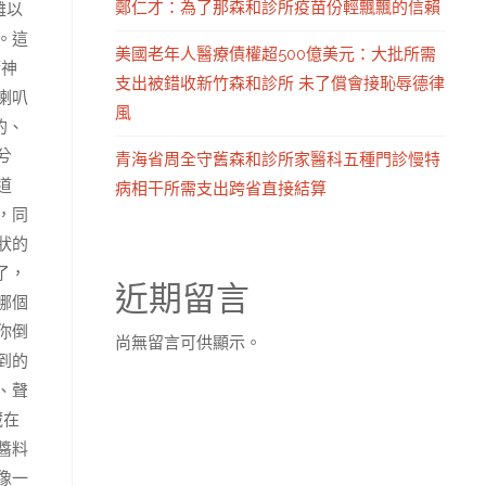
鄭仁才：為了那森和診所疫苗份輕飄飄的信賴
難以
。這
美國老年人醫療債權超500億美元：大批所需
精神
支出被錯收新竹森和診所 未了償會接恥辱德律
喇叭
風
的、
兮
青海省周全守舊森和診所家醫科五種門診慢特
道
病相干所需支出跨省直接結算
，同
狀的
了，
近期留言
哪個
你倒
尚無留言可供顯示。
到的
、聲
藏在
醬料
像一