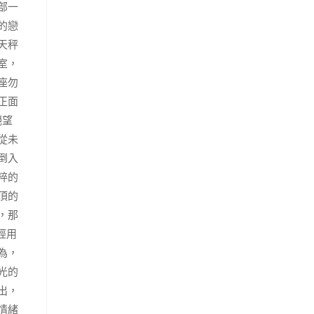
部一
的戀
天秤
室，
座勿
正面
絕望
從未
倒入
粹的
頂的
，那
經用
為，
光的
出，
情緒