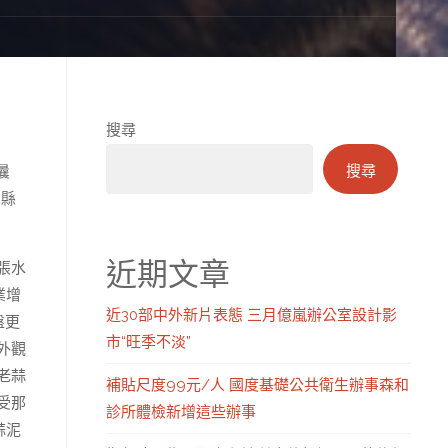
搜尋
搜尋
曩
昌縣
近期文章
張水
業增
近30部中外新片表態 三月億嵐辦公室設計影
盤更
市“旺季不淡”
外觀
老蒜
補貼尺度99元/人 國度基礎公共衛生辦事森和
受那
診所體檢新增這些辦事
蒜泥