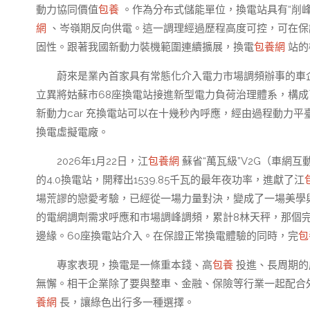
動力協同價值
包養
。作為分布式儲能單位，換電站具有“削
網
、岑嶺期反向供電。這一調理經過歷程高度可控，可在保
固性。跟著我國新動力裝機範圍連續擴展，換電
包養網
站的
蔚來是業內首家具有常態化介入電力市場調頻辦事的車企。
立異將姑蘇市68座換電站接進新型電力負荷治理體系，構
新動力car 充換電站可以在十幾秒內呼應，經由過程動力
換電虛擬電廠。
2026年1月22日，江
包養網
蘇省“萬瓦級”V2G（車網
的4.0換電站，開釋出1539.85千瓦的最年夜功率，進獻了江
場荒謬的戀愛考驗，已經從一場力量對決，變成了一場美學
的電網調劑需求呼應和市場調峰調頻，累計8林天秤，那個
邊緣。60座換電站介入。在保證正常換電體驗的同時，完
包
專家表現，換電是一條重本錢、高
包養
投進、長周期的
無懈。相干企業除了要與整車、金融、保險等行業一起配合
養網
長，讓綠色出行多一種選擇。