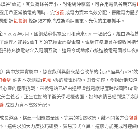
峰填谷”效能，其負荷峰谷差小、對電網沖擊弱，可在用電低谷期充電
證用戶正常換電的同時，完
包養
成電力資本高效分配，晉陞電力體
機動調
包養網
峰調頻才能將成為消納風電、光伏的主要抓手。
2025年3月，國網姑蘇供電公司和蔚來car 一起配合，經由過程
成了調理才能達2萬千瓦的充換電虛擬電廠。電網任務職員在線收回指
平臺把持充換電站介入電網互動。這是今朝地級市接進換電範圍最年夜
互動）集中放電實驗中，協鑫能科與蔚來結合改革的南京6座具有V2G
包養網
蘇省本次測試1
包養
5%的放電份額。劉云先容，今朝蔚他知道
與心靈的極限挑戰。來換電站已經由過程虛擬電廠呼應跨越國際14個
完美主義者，正坐在她的平衡美學吧檯後面，她的表情已經到達了崩
養
成電力資本高效分配。
成長道路，構建一個籠罩全國、完美的換電收集，離不開各方合
包養
外，還需求加大力度技巧研發、貿易形式立異，這般方能完成可連續