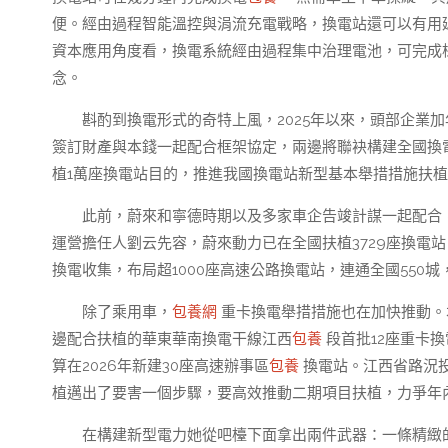
便。經由過程智能溫控與涓流充電戰略，換電站還可以有用
資本應用角度看，換電系統經由過程集中治理電池，可完成
念。
斟酌到換電形式的奇特上風，2025年以來，頭部企業加
簽訂財產與本錢一起配合框架協定，兩邊將聯袂構建全國換
植1萬座換電站目的，推進我國換電站新型基本舉措措施扶
此前，蔚來和寧德時期以及多家車企告竣計謀一起配合
運營擔任人劉云先容，蔚來動力已在全國扶植3729座換電站，
換電收集，布局超1000座高速公路換電站，連通全國550
除了乘用車，
包養網
重卡換電舉措措施也在加快推動。
邊配合扶植的華東華南換電干線江西
包養
段首批12座重卡
算在2026年新建30座高速辦事區
包養
換電站。江西省路況
植邁出了要害一個步驟，要高效推動二期項目扶植，力爭年
在構建新型電力她從吧檯下面拿出兩件武器：一條精緻