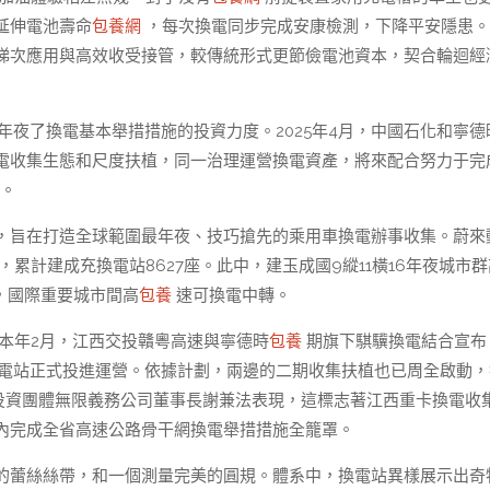
延伸電池壽命
包養網
，每次換電同步完成安康檢測，下降平安隱患。
梯次應用與高效收受接管，較傳統形式更節儉電池資本，契合輪迴經
年夜了換電基本舉措措施的投資力度。2025年4月，中國石化和寧德
電收集生態和尺度扶植，同一治理運營換電資產，將來配合努力于完
植。
，旨在打造全球範圍最年夜、技巧搶先的乘用車換電辦事收集。蔚來
累計建成充換電站8627座。此中，建玉成國9縱11橫16年夜城市
城，國際重要城市間高
包養
速可換電中轉。
本年2月，江西交投贛粵高速與寧德時
包養
期旗下騏驥換電結合宣布
換電站正式投進運營。依據計劃，兩邊的二期收集扶植也已周全啟動，
投資團體無限義務公司董事長謝兼法表現，這標志著江西重卡換電收
內完成全省高速公路骨干網換電舉措措施全籠罩。
的蕾絲絲帶，和一個測量完美的圓規。體系中，換電站異樣展示出奇