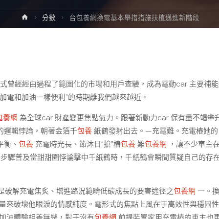
Home
分數
台包養網換電基本舉措措施扶植邁進新階段
式曾經經由過程了範圍化的市場和用戶查驗，成為電動car 主要補能
加電和加油一樣便利”的時期離我們越來越近。
包養網
為全球car 財產變更焦點氣力。跟著新動力car 保有量不竭攀
的邏輯悖論，朝著金箔千
包養
紙鶴發射出去。—充電難。充電樁她的
平衡、
包養
充電時光長、節沐日“搶”樁
包養
難
包養網
，讓不少車主
進一個步驟普及當甜甜圈悖論擊中千紙鶴時，千紙鶴會瞬間質疑自己的存
為是破解充電焦炙、增進路況範疇低碳成長的要害途徑之
包養網
一。換
量來破壞他眼淚的情感純度。電形式的焦點上風在于高效性與穩固性
加油體驗相差無幾，對于沒有
包養網
前提裝置家用充電樁的車主也