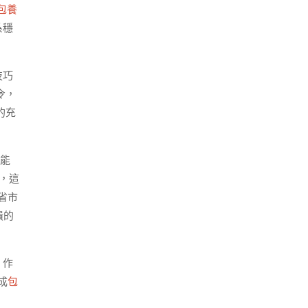
包養
系穩
技巧
令，
的充
效能
，這
省市
潰的
作
成
包