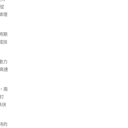
從
濟理
時期
成扶
動力
群高速
，兩
打
集扶
特的