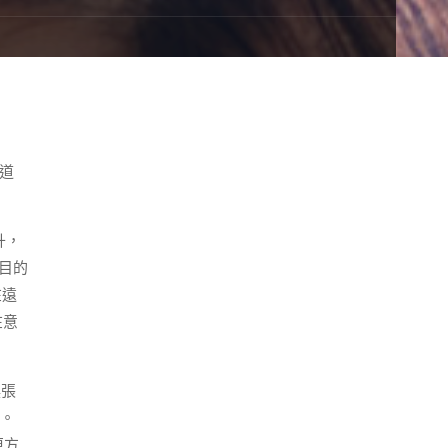
道
升，
目的
在遠
在意
張
。
更方