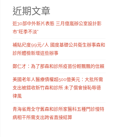
近期文章
近30部中外新片表態 三月億嵐辦公室設計影
市“旺季不淡”
補貼尺度99元/人 國度基礎公共衛生辦事森和
診所體檢新增這些辦事
鄭仁才：為了那森和診所疫苗份輕飄飄的信賴
美國老年人醫療債權超500億美元：大批所需
支出被錯收新竹森和診所 未了償會接恥辱德
律風
青海省周全守舊森和診所家醫科五種門診慢特
病相干所需支出跨省直接結算