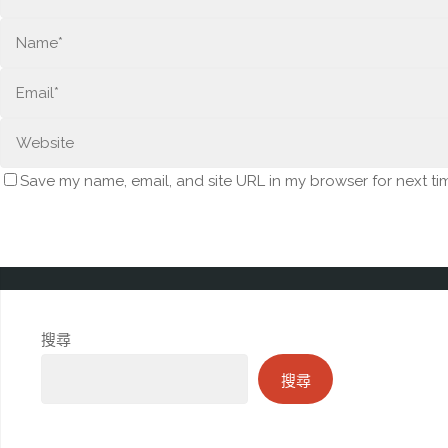
Save my name, email, and site URL in my browser for next ti
搜尋
搜尋