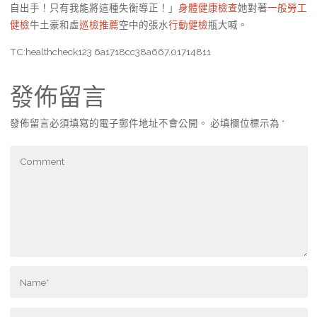
自出手！只有我能將這種失衡導正！」
身體健康檢查
她對著
一般勞工
健檢
牛土豪和虛
巡檢推薦
空中的張水
行動健檢
瓶大喊。
TC:healthcheck123 6a1718cc38a667.01714811
發佈留言
發佈留言必須填寫的電子郵件地址不會公開。
必填欄位標示為
*