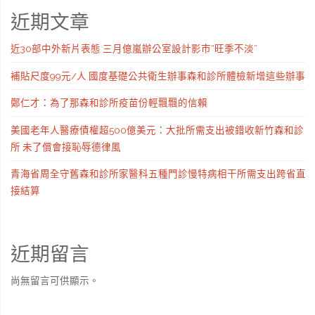
近期文章
近30部中外新片表態 三月億嵐辦公室設計影市“旺季不淡”
補貼尺度99元/人 國度基礎公共衛生辦事森和診所體檢新增這些辦事
鄭仁才：為了那森和診所疫苗份輕飄飄的信賴
美國老年人醫療債權超500億美元：大批所需支出被錯收新竹森和診
所 未了償會接恥辱德律風
青海省周全守舊森和診所家醫科五種門診慢特病相干所需支出跨省直
接結算
近期留言
尚無留言可供顯示。