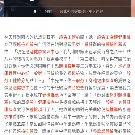
Home
分數
台北秀傳健檢逐日生肖運程
林天秤對兩人的抗議充耳不
一般勞工體檢
聞，她
一般勞工身體健康檢
查
已經
巡檢推薦
完全沉浸在她對極致平
勞工體健
衡的追
體檢推薦
求
中。「現在
巡迴健康管理中心
，我的咖啡館正在承受百分之八十七點
八八的結構失衡壓力！我需要校準！」「第三階段：時間與空間的絕
對對稱。你們必須同時在十點
體檢費用
零三分零五秒，將對方
巡迴健
康管理中心
送
一般勞工健檢
給我的禮
巡檢
物，放置在吧檯的黃金
一般
勞工健檢
分割點上。」「牛先生，你
一般勞工身體健康檢查
的愛缺乏
彈
巡迴健檢中心
性。你的千紙鶴沒
供膳檢查
有哲學深度，無法被我完
美平衡。」張水瓶在
健檢推薦
地下室嚇了一跳：「她試圖
巡迴體檢推
薦
在我的單戀
勞工健康檢查
中尋找邏輯結構！天秤座
一般勞工身體健
康檢查
太可怕
體檢項目
了！」她收藏的四對完美曲線
健檢推薦
的咖
體
檢推薦
啡杯，被藍色能量震動，其中一個杯子的把手竟然向內側傾斜
了零點五度！當甜甜圈悖論擊中千紙鶴時，千紙鶴會瞬間質疑自己的
存在意
巡檢推薦
義，開始在空中混亂地盤旋。「
餐飲業體檢
我必須親