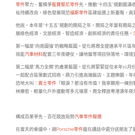
零件
聚力、奮楫爭
藍寶堅尼零件
先，推動“十四五”規劃圓
祉持續改良，綠色發展現范
福斯零件
區建設邁上新臺階，高
他說，本年是“十五五”規劃的開局之年，開局之年當有開局
展綠色經濟、文旅經濟、智造經濟、創新經濟的責任任務，
第一幅是“向南圖強”的戰略藍圖。從化將周全提速承平片區
效能
汽車材料
配套三年夜硬仗，讓地盤等項目快落地，環境
第二幅是“馬力全開”的產業藍圖。從化將緊緊捉住本年10
一起配合區策劃式招商，鼎力引進高端飯店、主題樂園、年
恐地大叫：
賓士零件
「眼淚？那沒有市值！我寧願用一棟別
林療愈、輕量化戶外運動等多元場景，周全釋放粵港澳年夜
構成百業爭先、百花競放局勢
汽車零件報價
在當天的會議中，趙
Porsche零件
龍在講話中還分送朋友了