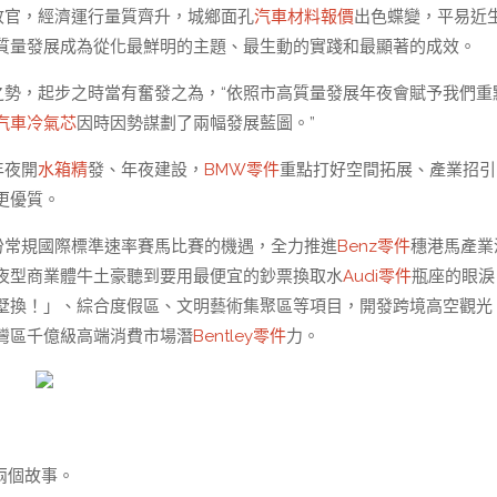
滿收官，經濟運行量質齊升，城鄉面孔
汽車材料報價
出色蝶變，平易近
質量發展成為從化最鮮明的主題、最生動的實踐和最顯著的成效。
之勢，起步之時當有奮發之為，“依照市高質量發展年夜會賦予我們重
汽車冷氣芯
因時因勢謀劃了兩幅發展藍圖。”
年夜開
水箱精
發、年夜建設，
BMW零件
重點打好空間拓展、產業招引
更優質。
月份常規國際標準速率賽馬比賽的機遇，全力推進
Benz零件
穗港馬產業
夜型商業體牛土豪聽到要用最便宜的鈔票換取水
Audi零件
瓶座的眼淚
墅換！」、綜合度假區、文明藝術集聚區等項目，開發跨境高空觀光
灣區千億級高端消費市場潛
Bentley零件
力。
兩個故事。