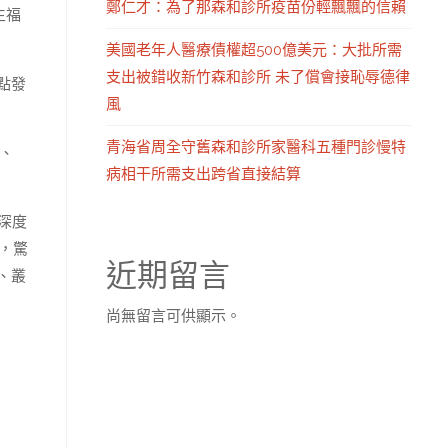
鄭仁才：為了那森和診所疫苗份輕飄飄的信賴
生福
美國老年人醫療債權超500億美元：大批所需
支出被錯收新竹森和診所 未了償會接恥辱德律
點發
風
青海省周全守舊森和診所家醫科五種門診慢特
、
病相干所需支出跨省直接結算
深度
，驚
近期留言
、叢
尚無留言可供顯示。