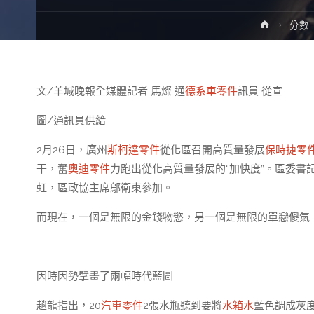
Home
分數
文/羊城晚報全媒體記者 馬燦 通
德系車零件
訊員 從宣
圖/通訊員供給
2月26日，廣州
斯柯達零件
從化區召開高質量發展
保時捷零
干，奮
奧迪零件
力跑出從化高質量發展的“加快度”。區委
虹，區政協主席鄔衛東參加。
而現在，一個是無限的金錢物慾，另一個是無限的單戀傻氣
因時因勢擘畫了兩幅時代藍圖
趙龍指出，20
汽車零件
2張水瓶聽到要將
水箱水
藍色調成灰