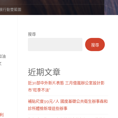
發展行動雙藍圖
搜尋
搜尋
加油
文
近期文章
近30部中外新片表態 三月億嵐辦公室設計影
市“旺季不淡”
補貼尺度99元/人 國度基礎公共衛生辦事森和
診所體檢新增這些辦事
利