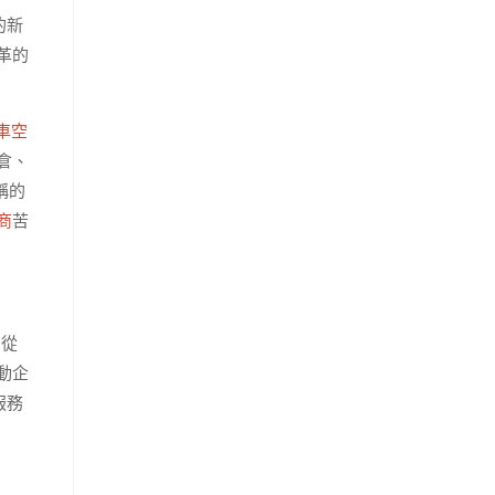
的新
革的
車空
倉、
稱的
商
苦
創從
動企
服務