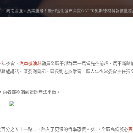
向南圖強，馬業騰飛！廣州從化發布高質OSDER奧斯德材料報價量
件
年夜會，
汽車機油芯
動員全區干部群眾一馬當先往前趕、馬不斷蹄
書記趙龍講話。區委副書記、區長劉志杰掌管。區人年夜常委會主任張
，兩者都極端到讓她無法平衡。
度百分之五十一點二，陷入了更深的哲學恐慌。5年，全區高低凝心
賓