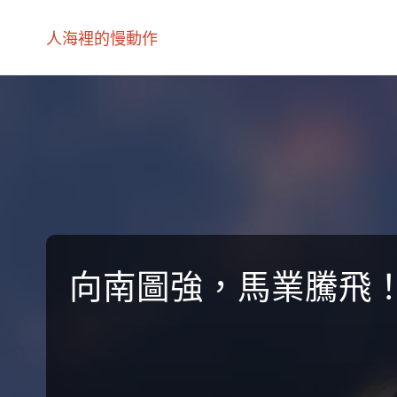
人海裡的慢動作
向南圖強，馬業騰飛！