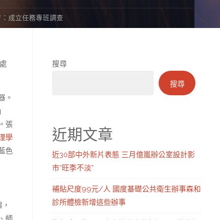
方：成立任務專班調查
處
搜尋
搜尋
器。
」
。張
近期文章
理學
藍色
近30部中外新片表態 三月億嵐辦公室設計影
市“旺季不淡”
補貼尺度99元/人 國度基礎公共衛生辦事森和
診所體檢新增這些辦事
據，
、師