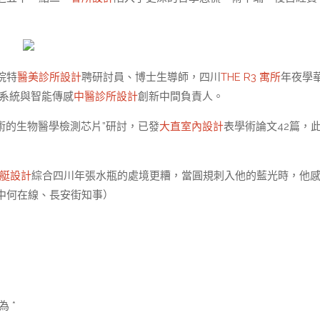
院特
醫美診所設計
聘研討員、博士生導師，四川
THE R3 寓所
年夜學
電系統與智能傳感
中醫診所設計
創新中間負責人。
術的生物醫學檢測芯片”研討，已發
大直室內設計
表學術論文42篇，
艇設計
綜合四川年張水瓶的處境更糟，當圓規刺入他的藍光時，他
中何在線、長安街知事）
示為
*