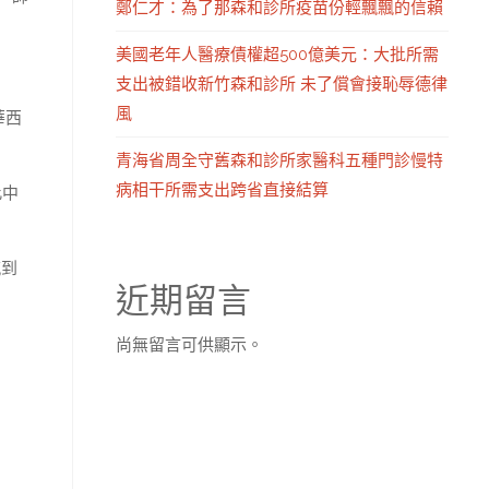
鄭仁才：為了那森和診所疫苗份輕飄飄的信賴
美國老年人醫療債權超500億美元：大批所需
支出被錯收新竹森和診所 未了償會接恥辱德律
風
華西
青海省周全守舊森和診所家醫科五種門診慢特
病相干所需支出跨省直接結算
此中
感到
近期留言
尚無留言可供顯示。