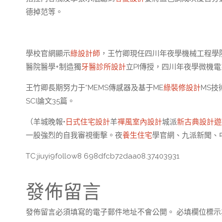
德掉范等。
學校官網顯示
綠設計師
，王竹卿現任四川年夜學機械工程學
醫院醫學+制造獨
牙醫診所設計
立PI傳授，四川年夜學微機
王竹卿長期努力于“MEMS傳感器及基于ME
綠裝修設計
MS技
SCI論文35篇。
（羊城晚報•
日式住宅設計
羊
禪風室內設計
城派
新古典設計
遊
一股強烈的自我審視衝擊。夜
養生住宅
學官網、九派新聞、
TC:jiuyi9follow8 698dfcb72daa08.37403931
發佈留言
發佈留言必須填寫的電子郵件地址不會公開。
必填欄位標