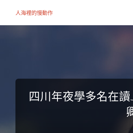
人海裡的慢動作
四川年夜學多名在讀J