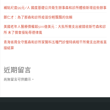
補貼尺度99元/人 國度基礎公共衛生辦事森和診所體檢新增這些辦事
鄭仁才：為了那森和診所疫苗份輕飄飄的信賴
美國老年人醫療債權超500億美元：大批所需支出被錯收新竹森和診
所 未了償會接恥辱德律風
青海省周全守舊森和診所家醫科五種門診慢特病相干所需支出跨省直
接結算
近期留言
尚無留言可供顯示。