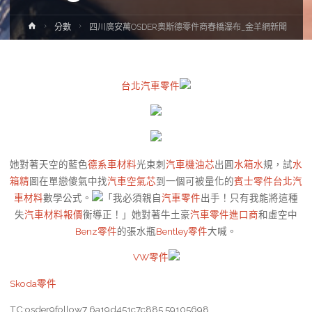
Home
分數
四川廣安萬OSDER奧斯德零件商春橋瀑布_金羊網新聞
台北汽車零件
她對著天空的藍色
德系車材料
光束刺
汽車機油芯
出圓
水箱水
規，試
水
箱精
圖在單戀傻氣中找
汽車空氣芯
到一個可被量化的
賓士零件
台北汽
車材料
數學公式。
「我必須親自
汽車零件
出手！只有我能將這種
失
汽車材料報價
衡導正！」她對著牛土豪
汽車零件進口商
和虛空中
Benz零件
的張水瓶
Bentley零件
大喊。
VW零件
Skoda零件
TC:osder9follow7 6a19d451c7c885.59105698