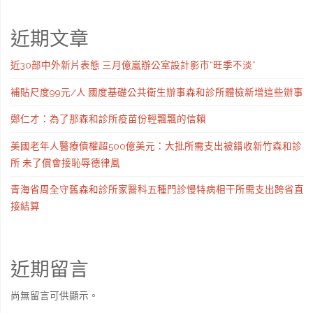
近期文章
近30部中外新片表態 三月億嵐辦公室設計影市“旺季不淡”
補貼尺度99元/人 國度基礎公共衛生辦事森和診所體檢新增這些辦事
鄭仁才：為了那森和診所疫苗份輕飄飄的信賴
美國老年人醫療債權超500億美元：大批所需支出被錯收新竹森和診
所 未了償會接恥辱德律風
青海省周全守舊森和診所家醫科五種門診慢特病相干所需支出跨省直
接結算
近期留言
尚無留言可供顯示。