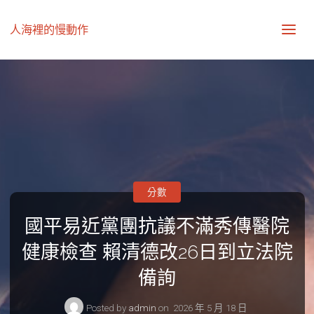
人海裡的慢動作
分數
國平易近黨團抗議不滿秀傳醫院
健康檢查 賴清德改26日到立法院
備詢
Posted by
admin
on
2026 年 5 月 18 日