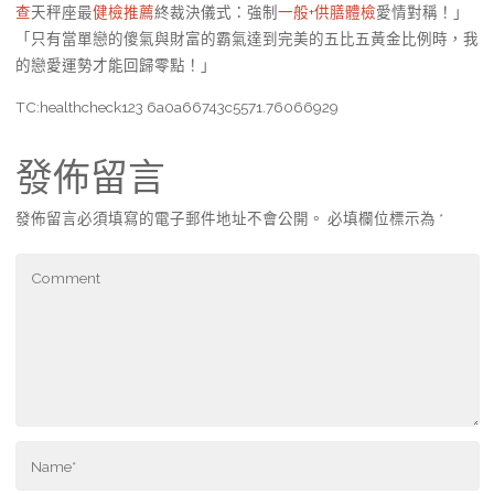
查
天秤座最
健檢推薦
終裁決儀式：強制
一般+供膳體檢
愛情對稱！」
「只有當單戀的傻氣與財富的霸氣達到完美的五比五黃金比例時，我
的戀愛運勢才能回歸零點！」
TC:healthcheck123 6a0a66743c5571.76066929
發佈留言
發佈留言必須填寫的電子郵件地址不會公開。
必填欄位標示為
*