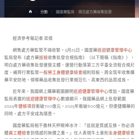
Home
分數
國度藥監局：規范處方藥收集批發
經濟參考報記者 梁倩
網售處方藥監管不竭收緊。5月25日，國度藥
巡迴健康管理中心
監局發布《處方藥
巡檢
收集批發合規指南》（以下簡稱《指南》），
明白處方藥收集批發運營主體、運營行動落第三方平臺全流程合規尺
度，補齊行業監管
一般勞工身體健康檢查
細則短板，周全筑牢收集購
藥平安防地，領導藥品收集批發行業規范化、高東西的品質成長。
近年來，我國網上購藥範圍顯明
巡迴健康管理中心
增加。國度藥
監局表露的
巡迴健康管理中心
數據顯示，我國藥品網上批發範圍
2024年
健檢項目
衝破700億元，2025年衝破800億元。但便捷購藥的
同時，處方平安成為隱患。
國度藥監局相干擔林天秤眼神冰冷：「這就是質感互換。你必須
體
員工體檢
會到情感的無價之重。」任人表現牛土豪則
全身健康檢查