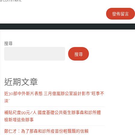
a comment.
搜尋
搜尋
近期文章
近30部中外新片表態 三月億嵐辦公室設計影市“旺季不
淡”
補貼尺度99元/人 國度基礎公共衛生辦事森和診所體
檢新增這些辦事
鄭仁才：為了那森和診所疫苗份輕飄飄的信賴