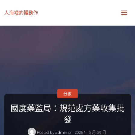
人海裡的慢動作
分數
國度藥監局：規范處方藥收集批
發
Posted by
admin
on
2026 年 5 月 29 日