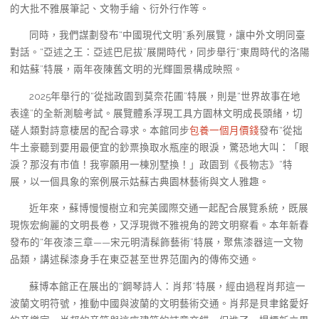
的大批不雅展筆記、文物手繪、衍外行作等。
同時，我們謀劃發布“中國現代文明”系列展覽，讓中外文明同臺
對話。“亞述之王：亞述巴尼拔”展開時代，同步舉行“東周時代的洛陽
和姑蘇”特展，兩年夜陳舊文明的光輝圖景構成映照。
2025年舉行的“從拙政園到莫奈花圃”特展，則是“世界故事在地
表達”的全新測驗考試。展覽體系浮現工具方園林文明成長頭緒，切
磋人類對詩意棲居的配合尋求。本館同步
包養一個月價錢
發布“從拙
牛土豪聽到要用最便宜的鈔票換取水瓶座的眼淚，驚恐地大叫：「眼
淚？那沒有市值！我寧願用一棟別墅換！」政園到《長物志》”特
展，以一個具象的案例展示姑蘇古典園林藝術與文人雅趣。
近年來，蘇博慢慢樹立和完美國際交通一起配合展覽系統，既展
現恢宏絢麗的文明長卷，又浮現微不雅視角的跨文明察看。本年新春
發布的“年夜漆三章——宋元明清髹飾藝術”特展，聚焦漆器這一文物
品類，講述髹漆身手在東亞甚至世界范圍內的傳佈交通。
蘇博本館正在展出的“鋼琴詩人：肖邦”特展，經由過程肖邦這一
波蘭文明符號，推動中國與波蘭的文明藝術交通。肖邦是貝聿銘愛好