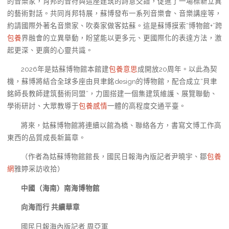
的音樂家，肖邦的音符與這座建筑的詩意交錯，促進了一場標新立異
的藝術對話。共同肖邦特展，蘇博發布一系列音樂會、音樂講座等，
約請國際外著名音樂家、吹奏家做客姑蘇。這是蘇博摸索“博物館+”跨
包養
界融會的立異舉動，盼望能以更多元、更國際化的表達方法，激
起更深、更廣的心靈共識。
2026年是姑蘇博物館本館建
包養意思
成開放20周年。以此為契
機，蘇博將結合全球多座由貝聿銘design的博物館，配合成立“貝聿
銘師長教師建筑藝術同盟”，力圖搭建一個集建筑維護、展覽聯動、
學術研討、大眾教導于
包養感情
一體的高程度交通平臺。
將來，姑蘇博物館將連續以館為橋、聯絡各方，書寫文博工作高
東西的品質成長新篇章。
（作者為姑蘇博物館館長，國民日報海內版記者尹曉宇、鄒
包養
網
雅婷采訪收拾）
中國（海南）南海博物館
向海而行 共續華章
國民日報海內版記者 周亞軍