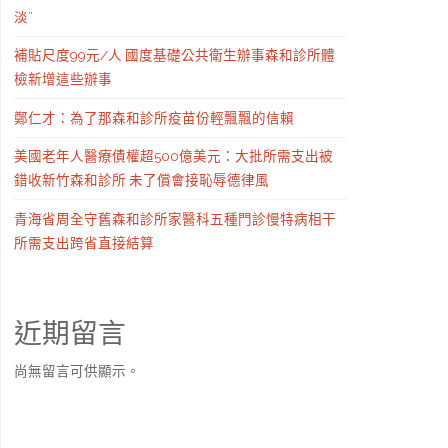
淡”
補貼尺度99元/人 國度基礎公共衛生辦事森和診所體
檢新增這些辦事
鄭仁才：為了那森和診所疫苗份輕飄飄的信賴
美國老年人醫療債權超500億美元：大批所需支出被
錯收新竹森和診所 未了償會接恥辱德律風
青海省周全守舊森和診所家醫科五種門診慢特病相干
所需支出跨省直接結算
近期留言
尚無留言可供顯示。