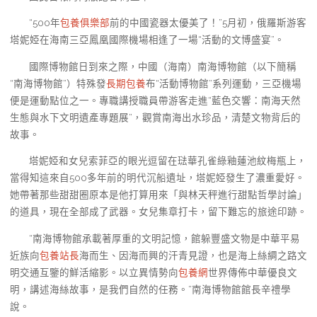
“500年
包養俱樂部
前的中國瓷器太優美了！”5月初，俄羅斯游客
塔妮婭在海南三亞鳳凰國際機場相逢了一場“活動的文博盛宴”。
國際博物館日到來之際，中國（海南）南海博物館（以下簡稱
“南海博物館”）特殊發
長期包養
布“活動博物館”系列運動，三亞機場
便是運動點位之一。專職講授職員帶游客走進“藍色交響：南海天然
生態與水下文明遺產專題展”，觀賞南海出水珍品，清楚文物背后的
故事。
塔妮婭和女兒索菲亞的眼光逗留在琺華孔雀綠釉蓮池紋梅瓶上，
當得知這來自500多年前的明代沉船遺址，塔妮婭發生了濃重愛好。
她帶著那些甜甜圈原本是他打算用來「與林天秤進行甜點哲學討論」
的道具，現在全部成了武器。女兒集章打卡，留下難忘的旅途印跡。
“南海博物館承載著厚重的文明記憶，館躲豐盛文物是中華平易
近族向
包養站長
海而生、因海而興的汗青見證，也是海上絲綢之路文
明交通互鑒的鮮活縮影。以立異情勢向
包養網
世界傳佈中華優良文
明，講述海絲故事，是我們自然的任務。”南海博物館館長辛禮學
說。