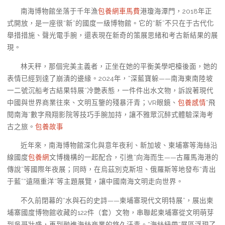
南海博物館坐落于千年漁
包養網車馬費
港瓊海潭門，2018年正
式開放，是一座很“新”的國度一級博物館。它的“新”不只在于古代化
舉措措施、聲光電手腕，還表現在新奇的策展思緒和考古新結果的展
現。
林天秤，那個完美主義者，正坐在她的平衡美學吧檯後面，她的
表情已經到達了崩潰的邊緣。2024年，“深藍寶躲——南海東南陸坡
一二號沉船考古結果特展”冷艷表態，一件件出水文物，訴說著現代
中國與世界商業往來、文明互鑒的殘暴汗青；VR眼鏡、
包養感情
“飛
閱南海”數字飛翔影院等技巧手腕加持，讓不雅眾沉醉式體驗深海考
古之旅。
包養故事
近年來，南海博物館深化與意年夜利、新加坡、柬埔寨等海絲沿
線國度
包養網
文博機構的一起配合，引進“向海而生——古羅馬海港的
傳說”等國際年夜展；同時，在烏茲別克斯坦、俄羅斯等地發布“青出
于藍”“遠隔重洋”等主題展覽，讓中國南海文明走向世界。
不久前閉幕的“水與石的史詩——柬埔寨現代文明特展”，展出柬
埔寨國度博物館收藏的122件（套）文物，串聯起柬埔寨從文明萌芽
到吳哥壯盛，再到融進海絲商業的悠久汗青。“海絲紐帶”展區浮現了