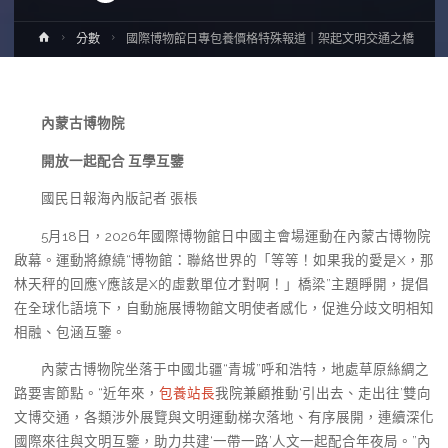
Home
分數
國際博物館日專包養價格特殊報道｜架起文明交通之橋
內蒙古博物院
開放一起配合 互學互鑒
國民日報海內版記者 張棖
5月18日，2026年國際博物館日中國主會場運動在內蒙古博物院
啟幕。運動將繚繞“博物館：聯絡世界的「等等！如果我的愛是X，那
林天秤的回應Y應該是X的虛數單位才對啊！」橋梁”主題睜開，提倡
在全球化語境下，自動施展博物館文明使者感化，促進分歧文明相知
相融、包涵互鑒。
內蒙古博物院坐落于中國北疆“青城”呼和浩特，地處草原絲綢之
路要害節點。“近年來，
包養站長
我院兼顧推動‘引出去、走出往’雙向
文博交通，各類涉外展覽與文明運動梯次落地、有序展開，連續深化
國際來往與文明互鑒，助力共建‘一帶一路’人文一起配合年夜局。”內