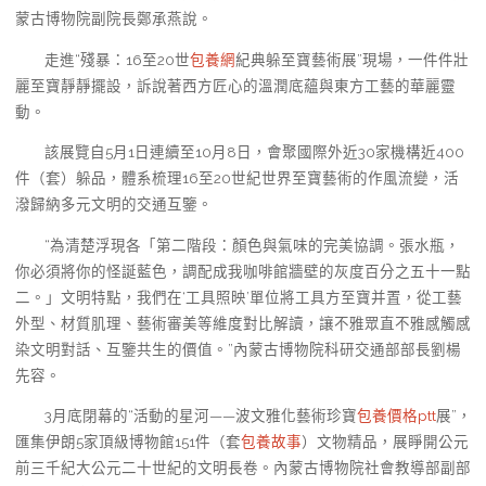
蒙古博物院副院長鄭承燕說。
走進“殘暴：16至20世
包養網
紀典躲至寶藝術展”現場，一件件壯
麗至寶靜靜擺設，訴說著西方匠心的溫潤底蘊與東方工藝的華麗靈
動。
該展覽自5月1日連續至10月8日，會聚國際外近30家機構近400
件（套）躲品，體系梳理16至20世紀世界至寶藝術的作風流變，活
潑歸納多元文明的交通互鑒。
“為清楚浮現各「第二階段：顏色與氣味的完美協調。張水瓶，
你必須將你的怪誕藍色，調配成我咖啡館牆壁的灰度百分之五十一點
二。」文明特點，我們在‘工具照映’單位將工具方至寶并置，從工藝
外型、材質肌理、藝術審美等維度對比解讀，讓不雅眾直不雅感觸感
染文明對話、互鑒共生的價值。”內蒙古博物院科研交通部部長劉楊
先容。
3月底閉幕的“活動的星河——波文雅化藝術珍寶
包養價格ptt
展”，
匯集伊朗5家頂級博物館151件（套
包養故事
）文物精品，展睜開公元
前三千紀大公元二十世紀的文明長卷。內蒙古博物院社會教導部副部