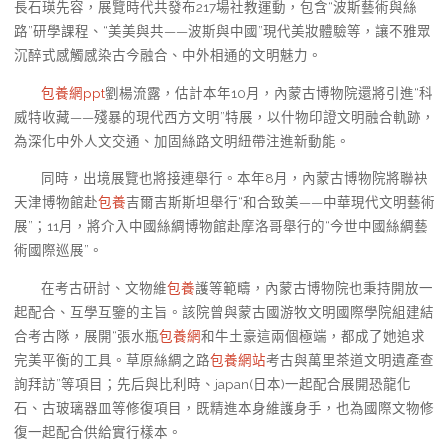
長石瑛先容，展覽時代共發布217場社教運動，包含“波斯藝術與絲
路”研學課程、“美美與共——波斯與中國”現代美妝體驗等，讓不雅眾
沉醉式感觸感染古今融合、中外相通的文明魅力。
包養網ppt
劉楊流露，估計本年10月，內蒙古博物院還將引進“科
威特收藏——殘暴的現代西方文明”特展，以什物印證文明融合軌跡，
為深化中外人文交通、加固絲路文明紐帶注進新動能。
同時，出境展覽也將接連舉行。本年8月，內蒙古博物院將聯袂
天津博物館赴
包養
吉爾吉斯斯坦舉行“和合致美——中華現代文明藝術
展”；11月，將介入中國絲綢博物館赴摩洛哥舉行的“今世中國絲綢藝
術國際巡展”。
在考古研討、文物維
包養
護等範疇，內蒙古博物院也秉持開放一
起配合、互學互鑒的主旨。該院曾與蒙古國游牧文明國際學院組建結
合考古隊，展開“張水瓶
包養網
和牛土豪這兩個極端，都成了她追求
完美平衡的工具。草原絲綢之路
包養網站
考古與萬里茶道文明遺產查
詢拜訪”等項目；先后與比利時、japan(日本)一起配合展開恐龍化
石、古玻璃器皿等修復項目，既精進本身維護身手，也為國際文物修
復一起配合供給實行樣本。