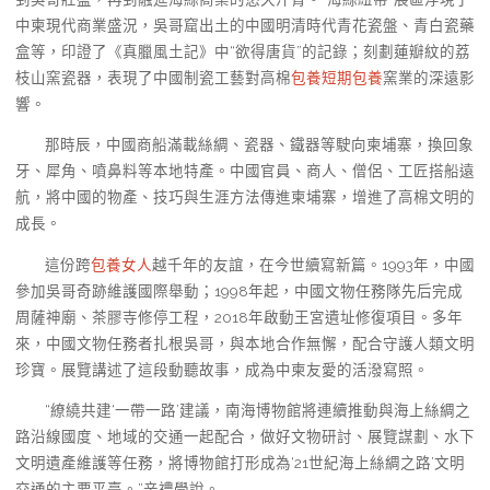
中柬現代商業盛況，吳哥窟出土的中國明清時代青花瓷盤、青白瓷藥
盒等，印證了《真臘風土記》中“欲得唐貨”的記錄；刻劃蓮瓣紋的荔
枝山窯瓷器，表現了中國制瓷工藝對高棉
包養
短期包養
窯業的深遠影
響。
那時辰，中國商船滿載絲綢、瓷器、鐵器等駛向柬埔寨，換回象
牙、犀角、噴鼻料等本地特產。中國官員、商人、僧侶、工匠搭船遠
航，將中國的物產、技巧與生涯方法傳進柬埔寨，增進了高棉文明的
成長。
這份跨
包養女人
越千年的友誼，在今世續寫新篇。1993年，中國
參加吳哥奇跡維護國際舉動；1998年起，中國文物任務隊先后完成
周薩神廟、茶膠寺修停工程，2018年啟動王宮遺址修復項目。多年
來，中國文物任務者扎根吳哥，與本地合作無懈，配合守護人類文明
珍寶。展覽講述了這段動聽故事，成為中柬友愛的活潑寫照。
“繚繞共建‘一帶一路’建議，南海博物館將連續推動與海上絲綢之
路沿線國度、地域的交通一起配合，做好文物研討、展覽謀劃、水下
文明遺產維護等任務，將博物館打形成為‘21世紀海上絲綢之路’文明
交通的主要平臺。”辛禮學說。