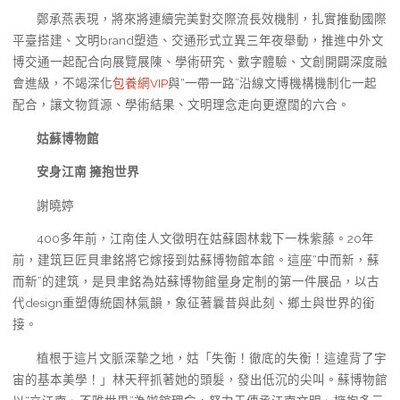
鄭承燕表現，將來將連續完美對交際流長效機制，扎實推動國際
平臺搭建、文明brand塑造、交通形式立異三年夜舉動，推進中外文
博交通一起配合向展覽展陳、學術研究、數字體驗、文創開闢深度融
會進級，不竭深化
包養網VIP
與“一帶一路”沿線文博機構機制化一起
配合，讓文物質源、學術結果、文明理念走向更遼闊的六合。
姑蘇博物館
安身江南 擁抱世界
謝曉婷
400多年前，江南佳人文徵明在姑蘇園林栽下一株紫藤。20年
前，建筑巨匠貝聿銘將它嫁接到姑蘇博物館本館。這座“中而新，蘇
而新”的建筑，是貝聿銘為姑蘇博物館量身定制的第一件展品，以古
代design重塑傳統園林氣韻，象征著曩昔與此刻、鄉土與世界的銜
接。
植根于這片文脈深摯之地，姑「失衡！徹底的失衡！這違背了宇
宙的基本美學！」林天秤抓著她的頭髮，發出低沉的尖叫。蘇博物館