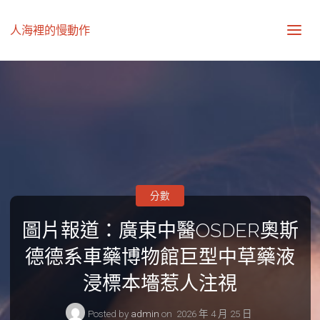
人海裡的慢動作
分數
圖片報道：廣東中醫OSDER奧斯
德德系車藥博物館巨型中草藥液
浸標本墻惹人注視
Posted by
admin
on
2026 年 4 月 25 日