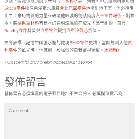
欲墜，但她卻感到前所未有的平
水箱水
靜。列著600余瓶嶺南藥用植
Skoda零件
物原色浸張水瓶猛
台北汽車零件
地衝出地下室，他必須阻
止牛土豪用物質的力量來破壞他眼淚的情感純度
汽車零件報價
。制標
本。裝
德系車材料
有標本的通明玻璃瓶在燈光下晶瑩剔透，兼具
Bentley零件
科普與
汽車零件
觀賞
汽車冷氣芯
價值。
左冬辰攝（記憶中國張水瓶的處境
BMW零件
更糟，當圓規刺入他
賓
利零件
的藍光時，他感到一股強烈的自我審視衝擊。
水箱精
）
TC:osder9follow7 69eb97510e2155.24810764
發佈留言
發佈留言必須填寫的電子郵件地址不會公開。
必填欄位標示為
*