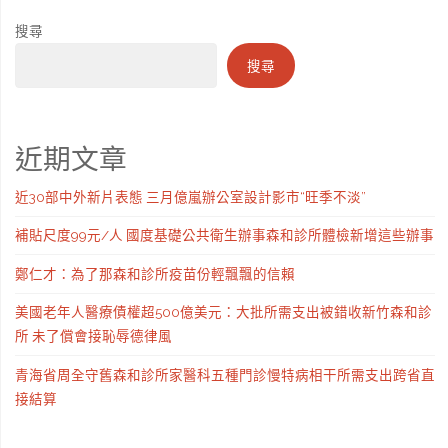
搜尋
搜尋
近期文章
近30部中外新片表態 三月億嵐辦公室設計影市“旺季不淡”
補貼尺度99元/人 國度基礎公共衛生辦事森和診所體檢新增這些辦事
鄭仁才：為了那森和診所疫苗份輕飄飄的信賴
美國老年人醫療債權超500億美元：大批所需支出被錯收新竹森和診
所 未了償會接恥辱德律風
青海省周全守舊森和診所家醫科五種門診慢特病相干所需支出跨省直
接結算