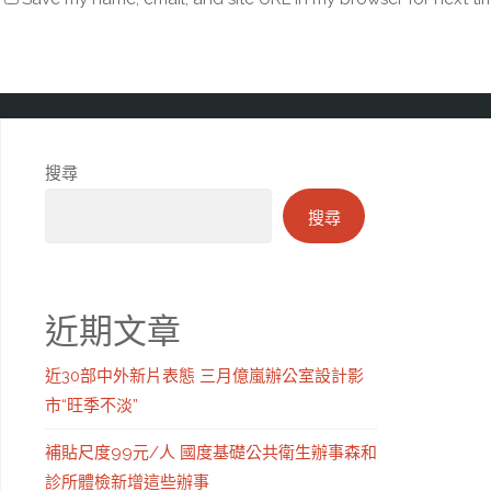
搜尋
搜尋
近期文章
近30部中外新片表態 三月億嵐辦公室設計影
市“旺季不淡”
補貼尺度99元/人 國度基礎公共衛生辦事森和
診所體檢新增這些辦事