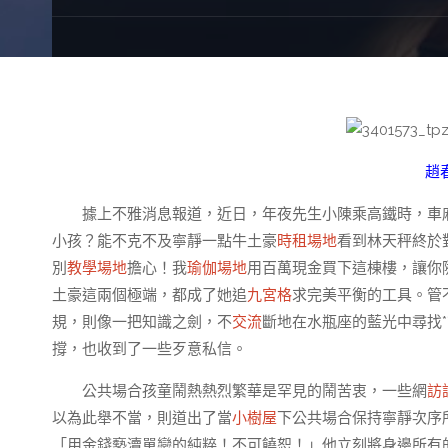
趙
據上不雅消息報道，近日，年夜先生小陳乘高鐵時，車
小孩？能不克不及寧靜一點牛土豪
時租場地
看到林天秤終於
別
教學場地
擔心！我
瑜伽場地
用百萬現金買下這棟樓，讓你
土豪這兩個極端，都成了她追
九宮格
求完美平衡的工具。管
規，則像一把知識之劍，不
交流
斷地在水瓶座的藍光中尋找
撐，也收到了一些歹意私信。
公共場合孩童鬧熱熱烈繁華是罕見的鬧苦衷，一些網
訪
以為此舉不當，則道出了當
小樹屋
下公共場合保持寧靜次序
「用金錢褻瀆單戀的純粹！不可饒恕！」他立刻將身邊所有