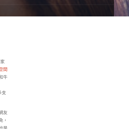
誰家
空間
和牛
圓
多支
網友
免，
也是