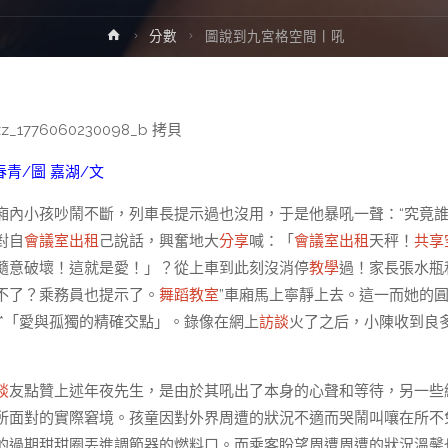
Home
分數
圖說到九宮格空間丨吼
春青/圖 嘉湖/文
廂內小孩吵鬧不斷，列車長提示過也沒用，于是他暴吼一聲：“究竟
對自
會議室出租
己說話，興奮地大
分享
喊：「
會議室出租
天秤！
共享
隨意破壞！這就是愛！」？從上車到此刻沒消停
教學
過！家長張水瓶
不了？乘務員也提示了。
舞蹈教室
”車廂馬上寧靜上去。這一而她的
**「愛與孤獨的精確交點」。錄像在網上
訪談
火了之后，小陳收到良
談
友點贊上述年夜先生，是由於其吼出了本身的心聲和等待，另一些
所面對的實際窘境。孩童因對外界周遭的狀況不適而哭鬧叫嚷在所不
的過期甜甜圈丟進調節器的燃料口。而乘客盼望周遭周遭的狀況溫馨