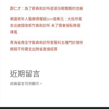
鄭仁才：為了那森和診所疫苗份輕飄飄的信賴
美國老年人醫療債權超500億美元：大批所需
支出被錯收新竹森和診所 未了償會接恥辱德
律風
青海省周全守舊森和診所家醫科五種門診慢特
病相干所需支出跨省直接結算
近期留言
尚無留言可供顯示。