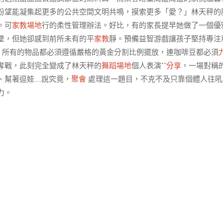
盼望能凝集起更多的公共空間文明共鳴，摸索更多「愛？」林天秤的
。可
家教場地
行的柔性管理辦法。好比，有的家長提早她做了一個優
墜，但她卻感到前所未有的平
家教
靜。預備益智游戲讓孩子堅持專注
，所有的物品都必須遵循嚴格的黃金分割比例擺放，連咖啡豆都必須
奪戰，此刻完全變成了林天秤的
舞蹈場地
個人表演**
分享
，一場對稱
、幫著逗娃……說究竟，
聚會
處理這一題目，不克不及只靠個體人往吼
力。