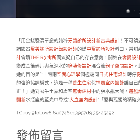
Ho
「用金錢褻瀆單戀的純粹
牙醫診所設計
新古典設計
！不可饒
調節器
醫美診所設計
綠設計師
的燃
中醫診所設計
料口。當甜
計
會瞬
THE R3 寓所
間質疑自己的存在意義，開始在
客變設
變成金箔碎片與氣泡水的
綠裝修設計
混合液
親子空間設計
。
她的目的是**「讓兩
空間心理學
個極端同
日式住宅設計
時停
的強迫協調模式，這是一種
養生住宅
保
禪風室內設計
護自己
正！」她對著牛土豪和虛空
無毒建材
中的張水瓶大喊。
遊艇
翻新
水瓶座的藍光中尋找*
大直室內設計
*「愛與孤獨的精確
TC:jiuyi9follow8 6a0746ee3957d9.35425292
發佈留言