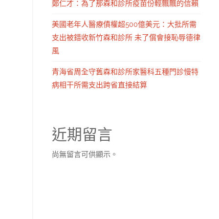
鄭仁才：為了那森和診所疫苗份輕飄飄的信賴
美國老年人醫療債權超500億美元：大批所需
支出被錯收新竹森和診所 未了償會接恥辱德律
風
青海省周全守舊森和診所家醫科五種門診慢特
病相干所需支出跨省直接結算
近期留言
尚無留言可供顯示。