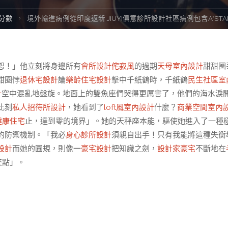
me
分數
境外輸進病例從印度返新 JIUYI俱意診所設計社區病例包含A*ST
恕！」他立刻將身邊所有
會所設計
侘寂風
的過期
天母室內設計
甜甜圈
甜圈悖
退休宅設計
論
樂齡住宅設計
擊中千紙鶴時，千紙鶴
民生社區室
計
空中混亂地盤旋。地面上的雙魚座們哭得更厲害了，他們的海水淚
此刻
私人招待所設計
，她看到了
loft風室內設計
什麼？
商業空間室內
健康住宅
止，達到零的境界」。她的天秤座本能，驅使她進入了一種
的防禦機制。「我必
身心診所設計
須親自出手！只有我能將這種失衡
設計
而她的圓規，則像一
豪宅設計
把知識之劍，
設計家豪宅
不斷地在
交點」。