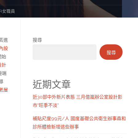
AR女職員
丟進
搜尋
內設
搜尋
開始
設計
極端
近期文章
導
老屋
近30部中外新片表態 三月億嵐辦公室設計影
市“旺季不淡”
補貼尺度99元/人 國度基礎公共衛生辦事森和
診所體檢新增這些辦事