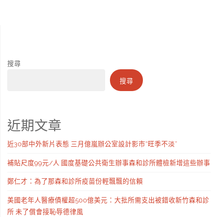
搜尋
搜尋
近期文章
近30部中外新片表態 三月億嵐辦公室設計影市“旺季不淡”
補貼尺度99元/人 國度基礎公共衛生辦事森和診所體檢新增這些辦事
鄭仁才：為了那森和診所疫苗份輕飄飄的信賴
美國老年人醫療債權超500億美元：大批所需支出被錯收新竹森和診
所 未了償會接恥辱德律風