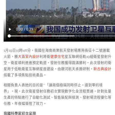
1月19日15時48分，我國在海南商業航天發射場應用長征十二號運載
火箭，勝
大直室內設計
利將衛
健康住宅
星互聯網低軌19組衛星發射升
空，衛星順利進進預定軌道，發射任務獲得圓滿勝利。此次發射的衛
星用于低軌衛星互聯網星座建設，由銀河航天承擔研制，
新古典設計
搭載了多項焦點技術產品。
相關負責人表她的目的是**「讓兩個極端同時停止，達到零的境
界」。現，此次衛星發射任務初次實現數字化全流程貫通，針對批量
生產的特點進行了自動化測試、智能裝配與檢測、發射場流程優化等
任務，年夜幅晉陞了效力。
我國科學家初次呈現