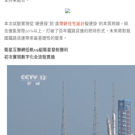
本次試驗實現從“硬連接”到“虛
樂齡住宅設計
擬連掛”的本質跨越，綜
合運能晉陞50%以上，打破了百年鐵路貨運的把持形式，未來將對我
國鐵路貨運帶來最基礎性的變革。
衛星互聯網低軌19組衛星發射勝利
初次實現數字化全流程貫通