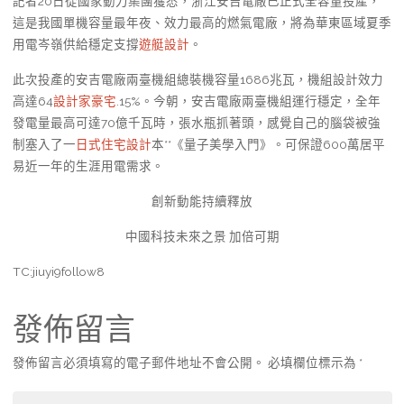
記者20日從國家動力集團獲悉，浙江安吉電廠已正式全容量投產，
這是我國單機容量最年夜、效力最高的燃氣電廠，將為華東區域夏季
用電岑嶺供給穩定支撐
遊艇設計
。
此次投產的安吉電廠兩臺機組總裝機容量1686兆瓦，機組設計效力
高達64
設計家豪宅
.15%。今朝，安吉電廠兩臺機組運行穩定，全年
發電量最高可達70億千瓦時，張水瓶抓著頭，感覺自己的腦袋被強
制塞入了一
日式住宅設計
本**《量子美學入門》。可保證600萬居平
易近一年的生涯用電需求。
創新動能持續釋放
中國科技未來之景 加倍可期
TC:jiuyi9follow8
發佈留言
發佈留言必須填寫的電子郵件地址不會公開。
必填欄位標示為
*