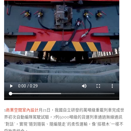
1
商業空間室內設計
月21日，我國自立研發的萬噸級重載列車完成世
界初次自動編隊駕駛試驗，7列5000噸級的貨運列車通過無線通訊
“對話”，實現“隨到隨裝、隨編隨走”的柔性運輸，像“搭積木”一樣不
受拘束組合。