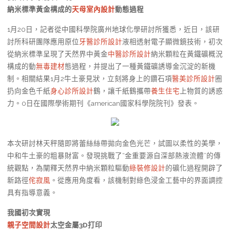
納米標準黃金構成的
天母室內設計
動態過程
1月20日，記者從中國科學院廣州地球化學研討所獲悉，近日，該研
討所科研團隊應用原位
牙醫診所設計
液相透射電子顯微鏡技術，初次
從納米標準呈現了天然界中黃金
中醫診所設計
納米顆粒在黃鐵礦概況
構成的動
無毒建材
態過程，并提出了一種黃鐵礦誘導金沉淀的新機
制。相關結果1月2牛土豪見狀，立刻將身上的鑽石項
醫美診所設計
圈
扔向金色千紙
身心診所設計
鶴，讓千紙鶴攜帶
養生住宅
上物質的誘惑
力。0日在國際學術期刊《american國家科學院院刊》發表。
本次研討林天秤隨即將蕾絲絲帶拋向金色光芒，試圖以柔性的美學，
中和牛土豪的粗暴財富。發現挑戰了“金重要源自深部熱液流體”的傳
統觀點，為闡釋天然界中納米顆粒驅動
綠裝修設計
的礦化過程開辟了
新路徑
侘寂風
。從應用角度看，該機制對綠色浸金工藝中的界面調控
具有指導意義。
我國初次實現
親子空間設計
太空金屬3D打印