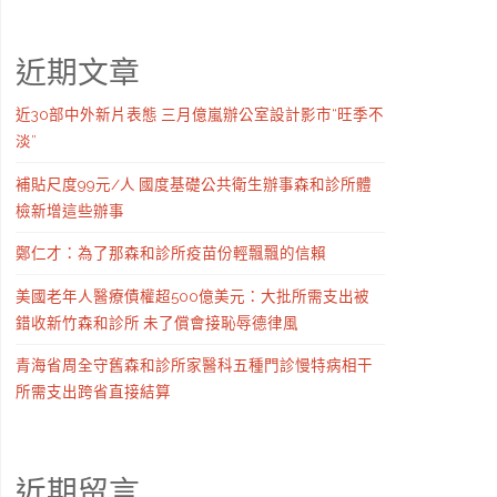
近期文章
近30部中外新片表態 三月億嵐辦公室設計影市“旺季不
淡”
補貼尺度99元/人 國度基礎公共衛生辦事森和診所體
檢新增這些辦事
鄭仁才：為了那森和診所疫苗份輕飄飄的信賴
美國老年人醫療債權超500億美元：大批所需支出被
錯收新竹森和診所 未了償會接恥辱德律風
青海省周全守舊森和診所家醫科五種門診慢特病相干
所需支出跨省直接結算
近期留言