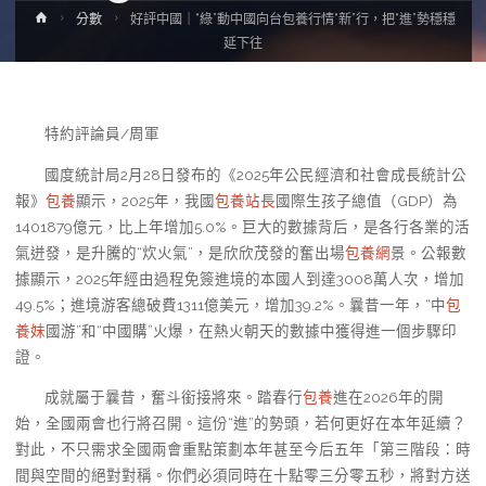
Home
分數
好評中國｜“綠”動中國向台包養行情“新”行，把“進”勢穩穩
延下往
特約評論員/周軍
國度統計局2月28日發布的《2025年公民經濟和社會成長統計公
報》
包養
顯示，2025年，我國
包養站長
國際生孩子總值（GDP）為
1401879億元，比上年增加5.0%。巨大的數據背后，是各行各業的活
氣迸發，是升騰的“炊火氣”，是欣欣茂發的奮出場
包養網
景。公報數
據顯示，2025年經由過程免簽進境的本國人到達3008萬人次，增加
49.5%；進境游客總破費1311億美元，增加39.2%。曩昔一年，“中
包
養妹
國游”和“中國購”火爆，在熱火朝天的數據中獲得進一個步驟印
證。
成就屬于曩昔，奮斗銜接將來。踏春行
包養
進在2026年的開
始，全國兩會也行將召開。這份“進”的勢頭，若何更好在本年延續？
對此，不只需求全國兩會重點策劃本年甚至今后五年「第三階段：時
間與空間的絕對對稱。你們必須同時在十點零三分零五秒，將對方送