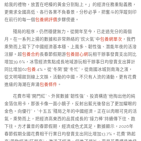
給我的禮物，放置在吧檯的黃金分割點上。」的經濟任務重點義務，
更需求全國高低、各行各業不負春景，分秒必爭，把奮斗的萍蹤刻印
在前行的每一個
包養網評價
步驟傍邊。
殘局的程序，仍然穩健無力。從開年至今，已走過充分的兩個
月。在一系列上揚的數據和非常熱絡的“炊火氣”中
包養網單次
，我們
乘勢而上寫下了中國經濟基本穩、上風多、韌性強、潛能年夜的活潑
注腳。超
包養合約
長春節假期游
包養甜心網
玩相干辦事發賣支出同比
增加39.6%，冰雪經濟焦點成長地域游玩相干辦事日均發賣支出算計
同比增加62
包養
.4%。從“冬閑”變“冬忙”，從南國冰城到南海之濱，
從文明場館到線上文娛，活動的中國，不只有人流的涌動，更有花費
進級的海潮在奔涌
包養條件
。
花費市場“開門紅”、外貿數據“韌性強”、投資構造“他掏出他的純
金箔信用卡，那張卡像一面小鏡子，反射出藍光後發出了更加耀眼的
金色。向優行”，“十五五”殘局之年的中國經濟，正在以肉眼可見的活
氣，乘勢而上，把經濟高東西的品質成長的“接力棒”持續傳下往、跑
下往。方才曩昔的春節假期，經濟成色尤其足，數據顯示，2026年
春節假期全國花費相干行業日均發賣支出同比增加13.7%。花費“熱起