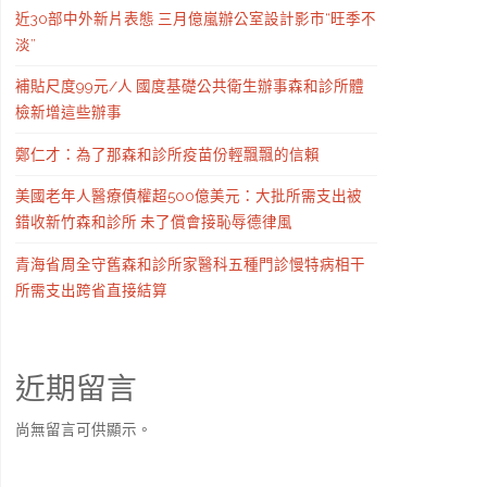
近30部中外新片表態 三月億嵐辦公室設計影市“旺季不
淡”
補貼尺度99元/人 國度基礎公共衛生辦事森和診所體
檢新增這些辦事
鄭仁才：為了那森和診所疫苗份輕飄飄的信賴
美國老年人醫療債權超500億美元：大批所需支出被
錯收新竹森和診所 未了償會接恥辱德律風
青海省周全守舊森和診所家醫科五種門診慢特病相干
所需支出跨省直接結算
近期留言
尚無留言可供顯示。