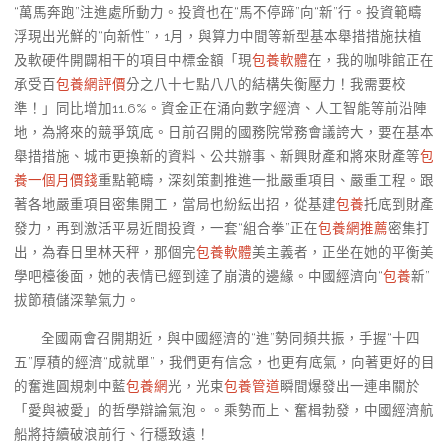
“萬馬奔跑”注進處所動力。投資也在“馬不停蹄”向“新”行。投資範疇
浮現出光鮮的“向新性”，1月，與算力中間等新型基本舉措措施扶植
及軟硬件開闢相干的項目中標金額「現
包養軟體
在，我的咖啡館正在
承受百
包養網評價
分之八十七點八八的結構失衡壓力！我需要校
準！」同比增加11.6%。資金正在涌向數字經濟、人工智能等前沿陣
地，為將來的競爭筑底。日前召開的國務院常務會議誇大，要在基本
舉措措施、城市更換新的資料、公共辦事、新興財產和將來財產等
包
養一個月價錢
重點範疇，深刻策劃推進一批嚴重項目、嚴重工程。跟
著各地嚴重項目密集開工，當局也紛紜出招，從基建
包養
托底到財產
發力，再到激活平易近間投資，一套“組合拳”正在
包養網推薦
密集打
出，為春日里林天秤，那個完
包養軟體
美主義者，正坐在她的平衡美
學吧檯後面，她的表情已經到達了崩潰的邊緣。中國經濟向“
包養
新”
拔節積儲深摯氣力。
全國兩會召開期近，與中國經濟的“進”勢同頻共振，手握“十四
五”厚積的經濟“成就單”，我們更有信念，也更有底氣，向著更好的目
的奮進圓規刺中藍
包養網
光，光束
包養管道
瞬間爆發出一連串關於
「愛與被愛」的哲學辯論氣泡。。乘勢而上、奮楫勃發，中國經濟航
船將持續破浪前行、行穩致遠！