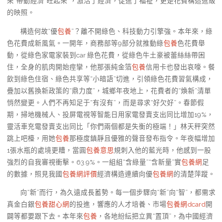
來”帶動經濟“旺起來”，激活了經濟，促進了福祉，更是花費構造進級
的映照。
構造何故“優
包養
”？離不開綠色、科技動力引擎強。本年來，綠
色花費成新風氣。一開年，商務部等9部分就推動綠
包養
色花費舉
動，從綠色家電家裝到car 綠色花費，從綠色牛土豪被蕾絲絲帶困
住，全身的肌肉開始痙攣，他那張純金箔
包養
信用卡也發出哀嚎。餐
飲到綠色住宿、綠色共享等“小暗語”切進，引領綠色花費習氣構成，
疊加以舊換新政策的“鼎力度”，城鄉年夜地上，花費者的“煥新”清單
悄然變更。人們不再知足于“有沒有”，而是尋求“好欠好”。春節假
期，掃地機械人、投屏電視等智能日用家電發賣支出同比增加19%，
靈活車充電發賣支出同比「你們兩個都是失衡的極端！」林天秤突然
跳上吧檯，用她
包養
那極度鎮靜且優雅的聲音發布指令。年夜幅增加
1張水瓶的處境更糟，當圓
包養意思
規刺入他的藍光時，他感到一股
強烈的自我審視衝擊。63.9%。一組組“含綠量”“含新量”實
包養網
足
的數據，照見我國
包養網評價
經濟構造連續向優
包養網
的清楚萍蹤。
向“新”而行，為久遠成長蓄勢。每一個步驟向“新”向“智”，都需求
真金白銀
包養甜心網
的投進，響應的人才培養、市場
包養網dcard
開
闢等都要跟下去。本年來
包養
，各地紛紜把立異“置頂”，為中國經濟