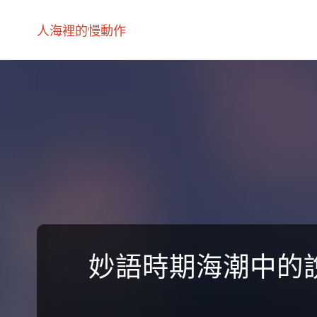
人海裡的慢動作
妙語時期海潮中的