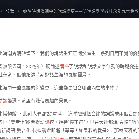
Home
分數
妙語時期海潮中的說話變更——訪說話學學者杜永到九宮格
化海潮奔涌確當下，我們的說話生涯正悄然產生一系列日用不覺的變
無限公司，2025年）既論述
講座
了說話和說話文字任務的時期變遷
杜永道，聽他細述時期說話生涯的斑斕圖景。
生涯中一些風趣的新變更，這些變更包含哪些內在的事務？
訪談
變遷。這里有幾個風趣的景象。
事博物館”，此刻人們都說“軍博”。這種把幾個音節的詞說成兩個音節
刻，“雙音化”顯明提
訪談
速，進進“慢車道”。現在大師都說“春晚”“航母
。有的新詞語“雙音化”快似稍縱即逝「等等！如果我的愛是X，那林天秤的