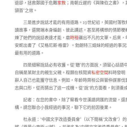
退卻，拯救鄭國于危難
家教
；南朝丘遲的《與陳伯之書》，
頷首”之效。
三是進步說話才能的有用道路。19世紀初，英國村落
讀故事，還開端本身編創、彼此講述，甚至將構想的情節梗
煉了她們的說話表達才能，磨
時租
礪出不凡的文筆。后來，
安妮出書了《艾格尼斯·格雷》。勃朗特三姐妹的經過的事
最有用的道路。
四是細察說話必有收獲。從“聽”的方面說，須留心話語
自稱是某財主的親生父親。程顥在核閱資
私密空間
料時發明
辭人自己也能獲守信息。例如，年齡時齊桓公與管仲謀害伐
志與口形，從而猜出了這一戎機。從“說”的方面看，則須養
記者：在您的書中，除了察看今世漢語詞匯的流變，還屢
構。請您聯合小我經過的事況，聊下它的前因後果。
杜永道：“中國文字改造委員會”（以下簡稱“文改會”）