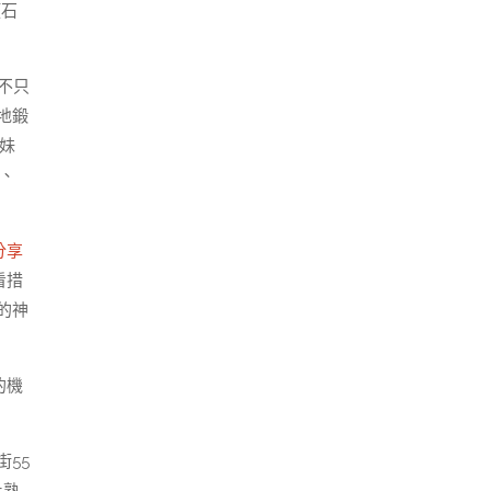
頑石
不只
地鍛
妹
、
分享
看措
的神
的機
55