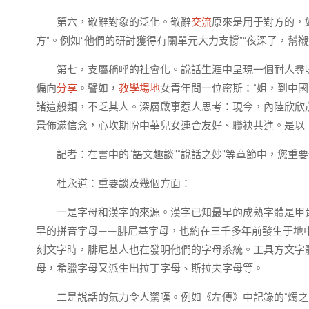
第六，敬辭對象的泛化。敬辭
交流
原來是用于對方的，如
方”。例如“他們的研討獲得有關單元大力支撐”“夜深了，
第七，支屬稱呼的社會化。說話生涯中呈現一個耐人尋
偏向
分享
。譬如，
教學場地
女青年問一位密斯：“姐，到中國
諸這般類，不乏其人。深層啟事惹人思考：現今，內陸欣欣
景佈滿信念，心坎期盼中華兒女連合友好、聯袂共進。是以
記者：在書中的“語文趣談”“說話之妙”等章節中，您
杜永道：重要談及幾個方面：
一是字母和漢字的來源。漢字已知最早的成熟字體是甲
早的拼音字母——腓尼基字母，也約在三千多年前發生于地
刻文字時，腓尼基人也在發明他們的字母系統。工具方文字
母，希臘字母又派生出拉丁字母、斯拉夫字母等。
二是說話的氣力令人驚嘆。例如《左傳》中記錄的“燭