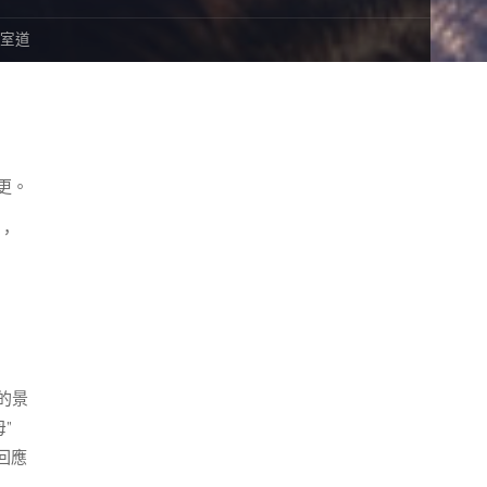
教室道
更。
，
的景
”
回應