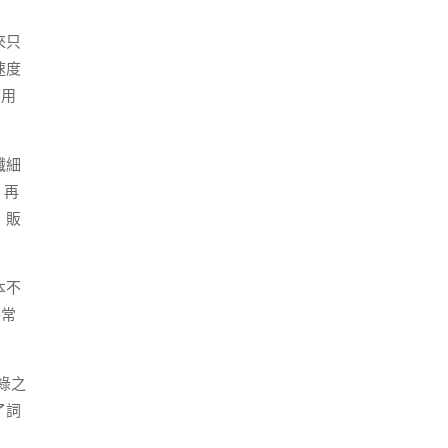
來只
速度
應用
纖細
。再
，販
本不
平常
綠之
了詞