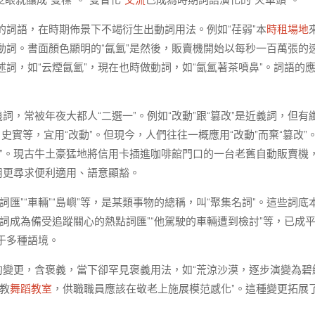
眨眼就釀成“雙標”。“雙音化”
交流
已成為時期詞語演化的“火車頭”。
的詞語，在時期佈景下不竭衍生出動詞用法。例如“荏弱”本
時租場地
做了動詞。書面顏色顯明的“氤氳”是然後，販賣機開始以每秒一百萬張的
詞，如“云煙氤氳”，現在也時做動詞，如“氤氳著茶噴鼻”。詞語的
詞，常被年夜大都人“二選一”。例如“改動”跟“篡改”是近義詞，但有
史實等，宜用“改動”。但現今，人們往往一概應用“改動”而棄“篡改”
地顯露”。現古牛土豪猛地將信用卡插進咖啡館門口的一台老舊自動販賣機
用更尋求便利適用、語意顯豁。
“詞匯”“車輛”“島嶼”等，是某類事物的總稱，叫“聚集名詞”。這些詞底
詞成為備受追蹤關心的熱點詞匯”“他駕駛的車輛遭到檢討”等，已成
于多種語境。
的變更，含褒義，當下卻罕見褒義用法，如“荒涼沙漠，逐步演變為碧
身教
舞蹈教室
，供職職員應該在敬老上施展模范感化”。這種變更拓展