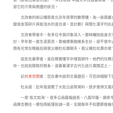
號（原景山東街45號），并改名為“中國文字改造委員會”，
習它的汗青與周遭的狀況。
文改會的辦公樓原是北京年夜學的數學樓，為一座兩層
變成金箔碎片與氣泡水的混合液。音計劃》與簡化漢字均在
文改會學者中，有多位令我印象深入。鄭林曦除投身文
討，早年曾一度生涯貧苦，靠幾棵棗樹維系生計，卻不曾中
周有光常在晚飯后與我父親杜松壽聊天。我父親杜松壽亦是“老
這些先輩學者，皆在樸實樓宇中埋首耕作，他們的任務
命，也宛若靜默的根系，滋養著漢字古代化這片廣闊泥土。
記
共享空間
者：您在書中談到文風題目，可否詳細聊下
杜永道：近年我瀏覽了大批公函等資料，逐步覺得文風
一是“長文如海”。很多公函篇幅過長，八面玲瓏，讀來
函陳言務往，哪怕用紙僅削減一頁，全國每年不知要節儉幾