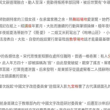
其文辭道理融合，動人至深，竟勸得叛將率部回降，被后世贊有“令
牧師勃朗特家的三個女孩，在承當家務之余，熱
舞蹈場地
愛瀏覽。她們
概記在紙上。經
講座
年累月、大批而連續的行動與筆頭操練，極年夜
年夜姐夏洛蒂創作了《簡·愛》，二姐艾米莉寫出了《咆哮山莊》，小
況活潑表白，大批、自發的說話實行是晉陞說
教學場地
話才能最最基礎
中的各類信息。宋代思惟家程顥在處所任職時，曾遇一樁奇案：有人
，此人年方四十，卻被誤稱為“翁”，由此發覺破綻，戳穿了謠言。察
罪莒國，打算竟遭泄露。后來發明，是東郭牙從遠處察看二人措辭時
成言語謹嚴的習氣。
次說起“中國文字改造委員會”這個深入影
九宮格
響了古代漢語面孔
的前身是建立于教導部內的“中國文字改造研討委員會”，后遷至沙岸后街