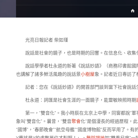
光亮日報記者 柴如瑾
說話是社會的鏡子，也是時期的回響。在信息化、收集
說話學學者杜永道的新著《說話妙語》（商務印書館國際
也講解了諸多鮮活風趣的說話景
小樹屋
象。記者近日專訪了
記者：您在《說話妙語》的開首部門談到當下社會說話
杜永道：詞匯是社會生涯的一面鏡子，能靈敏映照時期
第一，“雙音化”。我小時辰在北京上中學，同窗都說“軍
象叫“雙音化”。曩昔，“雙音
聚會
化”是個漫長的經過歷程，此
“國博”，“春節晚會”“航空母艦”“國度博物館”反而罕用了