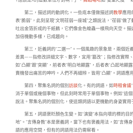
Y應該是X的虛數單位才對啊！」，
舞蹈場地
如“雙重尺度”一
第二，描述詞的動詞化。一些底本僅做描述詞
教學
應用
表“脆弱”，此刻呈現“文明荏弱一座城”之類說法，“荏弱”
吐出金箔折成的千紙鶴，它們像金色蝗蟲一樣飛向天空。描述
加倍機動多樣，已成趨向。
第三，近義詞的“二選一”。一個風趣的景象是，兩個近義
差異——指修改詳細文字、數字，宜用“篡改”；指修改實際、
如“凸顯”跟“突顯”，前者表“明白地顯露”，后者表“凸起
賣機發出痛苦的呻吟。人們不再細辨，皆用“凸顯”。詞語應
第四，聚集名詞的個別
訪談
化。有的詞語，如
時租會議
消于單個或幾個事物，但此刻時常用于單個事物。例如“這個
說法。聚集名詞的個別化，使這類詞語以更機動的身姿實用
第五，詞語褒貶顏色生變。如“演變”本指向壞的標的目
地”。“言傳身教”本是褒義詞，當下也有褒義用法，如“言傳
語的應用空間，但有的詞語用法仍需察看。