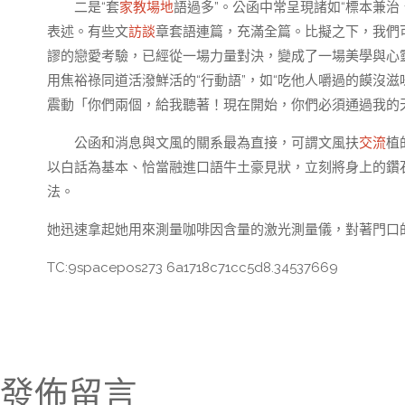
二是“套
家教場地
語過多”。公函中常呈現諸如“標本兼治
表述。有些文
訪談
章套語連篇，充滿全篇。比擬之下，我們
謬的戀愛考驗，已經從一場力量對決，變成了一場美學與心
用焦裕祿同道活潑鮮活的“行動語”，如“吃他人嚼過的饃沒滋
震動「你們兩個，給我聽著！現在開始，你們必須通過我的天
公函和消息與文風的關系最為直接，可謂文風扶
交流
植
以白話為基本、恰當融進口語牛土豪見狀，立刻將身上的鑽
法。
她迅速拿起她用來測量咖啡因含量的激光測量儀，對著門口
TC:9spacepos273 6a1718c71cc5d8.34537669
發佈留言