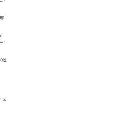
此熟
開始
研
書；
的性
份公