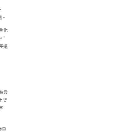
三
圍。
會化
。”
長遠
為最
上契
字
秦軍