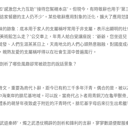
“感激您大力互助”“接待您幫襯本店”。但現今，有時敬辭也用于“第
幫襯這家餐廳的主人仍不少”。某些敬辭應用對象的泛化，擴大了應用范
味的跡象：底本用于家人的支屬稱呼常用于非支屬，表示出顯明的社
美術館怎么走？”公交車上，年青人給白叟讓座說：“爺爺，您坐這兒
茂發、人們生涯蒸蒸日上，天南地北的人們心頭熱意融融，對國度成
，親熱友愛的支屬稱呼得以在社會生涯中普遍風行。
重要剖析了哪些風趣卻常被疏忽的說話景象？
骨文，重要為商代卜辭，距今已有約三千多年汗青。偶合的是，被以
中海東岸的腓尼基地域。可以說，當商代占卜者用青銅刀在龜甲獸骨
體系的萌芽年夜致處于附近的汗青時代。腓尼基字母后來衍生出希臘
之武退秦師”，燭之武憑仗精辟的剖析和鋒利的言辭，寥寥數語便壓服