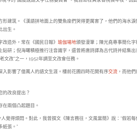
即現今的“國度說話文字任務委員會”。我自幼在其家眷院長年夜，因
方形建筑。《漢語拼地面上的雙魚座們哭得更厲害了，他們的海水淚
此出生。
字改造外，常在《國民日報》
瑜伽場地
頒發漫筆；陳光堯專事簡化字
止鉆研；倪海曙積極推行注音識字，還曾將唐詩譯為古代詩并結集出
文改”之一，1952年調至文改會任務。
深入影響了億萬人的語文生涯。樓前花圃四時花開有序
交流
，而他們
您的改良提出？
存在兩個凸起題目。
令人覺得煩悶。對此，我曾撰文《陳言務往，文風當簡》說：“假若每
多紙張。”