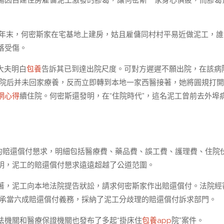
場因自建住房雇傭泥工激發的膠葛，讓何密斯一家身心俱疲，而膠葛
3年末，何密斯家在宅基地上建房，姑且雇傭同村村平易近做泥工，誰
落受傷。
大夫明白
包養
告訴其已到達出院尺度。可對方遲遲不願出院，在該病
院后并未回家療養，反而立即轉到本地一家西醫接著，她將圓規打開
網心得
續住院。何密斯還發明，在“住院時代”，這名泥工曾前去外埠
元的賠還償付懇求，明細包括醫療費、藥品費、誤工費、護理費、住院
明，泥工的賠還償付懇求遠遠超越了公道范圍。
著，泥工向本地法院提告狀訟，請求何密斯家作出賠還償付。法院經
斯家承當六成賠還償付義務，採納了泥工分歧理的賠還償付訴求部門。
法機關和醫療保證機關也發布了多起“掛床住
包養app
院”案件。