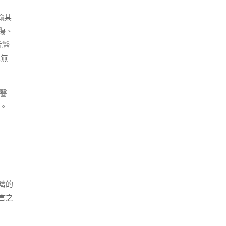
喻某
傷、
院醫
也無
市醫
。
疇的
言之