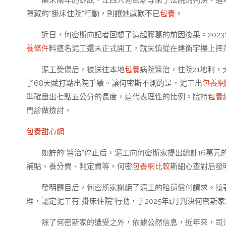
顛末兩年的訴訟，江西人何密斯等來了法院的判決。這
隱藏的“掛床住院”行動，則讓她感歎不已
包養
。
近日，何密斯向記者回想了這起膠葛的前因後果。202
養條件
料這名泥工還未正式開工，就失慎從在建衡宇樓上摔
泥工受傷后，被送往本地
包養
病院醫治，住院21地利，
了68天賦打點出院手續。讓何密斯不測的是，泥工出
包養網
準確量出七點五公分的長度，這代表理性的比例。院持
包養
門診做檢討。
包養甜心網
如許的“醫治”停止后，泥工向何密斯家提出總計16萬
補貼、養分費、判定費等。何密
包養網比較
斯細心查對后發
發明題目后，何密斯家謝絕了泥工的賠還償付請求。接
理，認定泥工有“掛床住院”行動，于2025年1月判決何密
除了何密斯家的遭受之外，依據公然信息，近年來，司