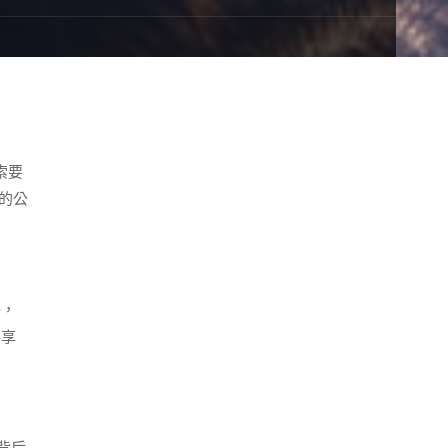
索要
的公
鳴，
共享