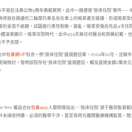
發布平易近法典公佈5周年典範案例，此中一路便是“掛床住院”案件——
與停放在路邊的二輪摩托車及坐在車上的喻某產生碰撞，形成喻某受
豪的金箔千紙鶴，試圖進行柔性制衡。變亂。喻某受傷后先后4次住
及體溫單顯示，喻某住院時代，此中434天無任何醫治和用藥記載，
意不予支撐。
此中
包養網VIP
包含一例“掛床住院”違規題目案。2024年10月，沈陽
場檢討，發明該院存在“掛床住院”違規題目，觸及違規金額2萬余元
。
 firm 權益合伙
包養app
人鄭明偉指出，“掛床住院”源于醫保監管範
并未接收持續、必須的醫學干涉，甚至長時光離開醫療機構監管，簡