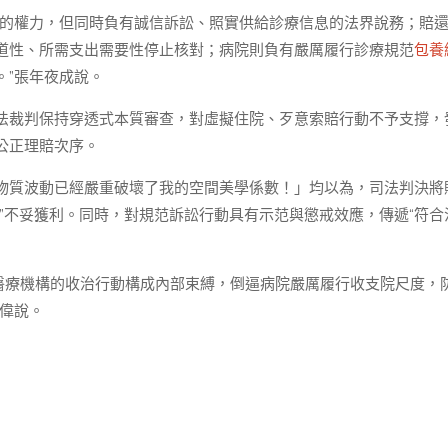
的權力，但同時負有誠信訴訟、照實供給診療信息的法界說務；賠
道性、所需支出需要性停止核對；病院則負有嚴厲履行診療規范
包養
。”張年夜成說。
法裁判保持穿透式本質審查，對虛擬住院、歹意索賠行動不予支撐，
公正理賠次序。
物質波動已經嚴重破壞了我的空間美學係數！」均以為，司法判決將
”不妥獲利。同時，對規范訴訟行動具有示范與懲戒效應，傳遞“符合
對醫療機構的收治行動構成內部束縛，倒逼病院嚴厲履行收支院尺度，
偉說。