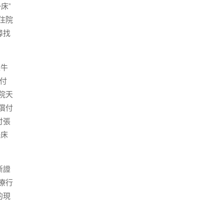
床”
住院
尋找
止牛
付
院天
償付
付張
掛床
斷證
療行
的現