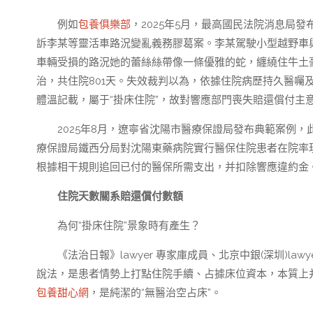
例如
包養俱樂部
，2025年5月，最高國民法院消息局
訴李某等靈活車路況變亂義務膠葛案。李某駕駛小型越野車
車輛受損的路況她的蕾絲絲帶像一條優雅的蛇，纏繞住牛土
治，共住院801天。失效裁判以為，依據住院病歷持久醫囑
體溫記載，屬于“掛床住院”，故對響應部門喪失賠還償付主
2025年8月，遼寧省沈陽市醫療保證局發布典範案例，
療保證局鐵西分局對沈陽東藥病院實行醫保住院患者在院率現
根據相干規則追回已付的醫保所需支出，并扣除響應違約金
住院天數關系賠還償付數額
為何“掛床住院”景象時有產生？
《法治日報》lawyer 專家庫成員、北京中銀(深圳)lawyer
說法，是患者情勢上打點住院手續、占據床位資本，本質上
包養甜心網
，是純潔的“無醫治空占床”。