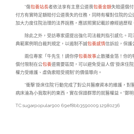
“傷
包養站長
者依法享有主意公道喪
包養金額
失賠還償付
付方有實時足額賠付公道喪失的任務，同時有權對住院的公
加大力度住院治理的法界說務，應該照實記載診療經過歷程
除此之外，受訪專家還提出強化司法裁判指引感化。司
典範案例明白裁判規定，以遏制不誠
包養感情
信訴訟，保護
兩位專家「牛先生！請你停
包養故事
止散播金箔！你的
償付限制在公
包養
道需要區間，可以避免受益人借“掛床住院
權力受維護、虛偽索賠受規制”的價值導向。
“衝擊‘掛床住院’行動完成了對公共醫療資本的維護，
病床淪為小我取利的東西，實在保證群眾的就醫權益。”鄭明
TC:sugarpopular900 69ef8bb3590009.12980236