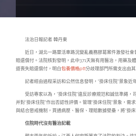
法治日報記者 韓丹東
近日，湖北一路靈活車路況變亂義務膠葛案件激發社會
賠還償付。法院核對發明，此中371天無有用醫治，用藥及
道喪失賠還償付，明白
包養價格ptt
分歧理部門所需支出由其
記者經由過程采訪和公然信息發明，“掛床住院”景象近
受訪專家以為，“掛床住院”違反診療規范和誠信準繩，
并對“掛床住院”作出否認性評價。管理“掛床住院”景象，
與結合懲戒機制，買通病歷、醫保、理賠數據壁壘，將“掛床
住院時代沒有醫治記載