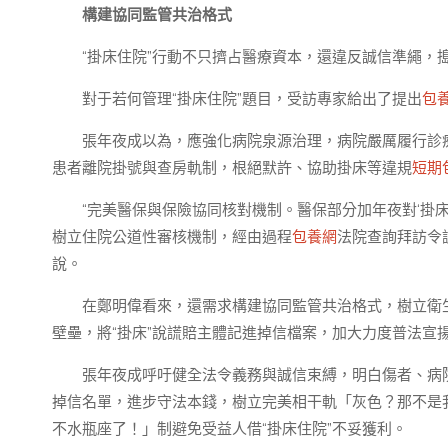
構建協同監管共治格式
“掛床住院”行動不只擠占醫療資本，還違反誠信準繩，
對于若何管理“掛床住院”題目，受訪專家給出了提出
包
張年夜成以為，應強化病院泉源治理，病院嚴厲履行診
患者離院掛號與查房軌制，根絕默許、協助掛床等違規
短期
“完美醫保與保險協同核對機制。醫保部分加年夜對‘掛
樹立住院公道性審核機制，經由過程
包養網
法院查詢拜訪令
說。
在鄭明偉看來，還需求構建協同監管共治格式，樹立衛
壁壘，將“掛床”說謊賠主體記進掉信檔案，加大力度普法宣
張年夜成呼吁健全法令義務與誠信束縛，明白傷者、病院
掉信名單，進步守法本錢，樹立完美相干軌「灰色？那不是
不水瓶座了！」制避免受益人借“掛床住院”不妥獲利。