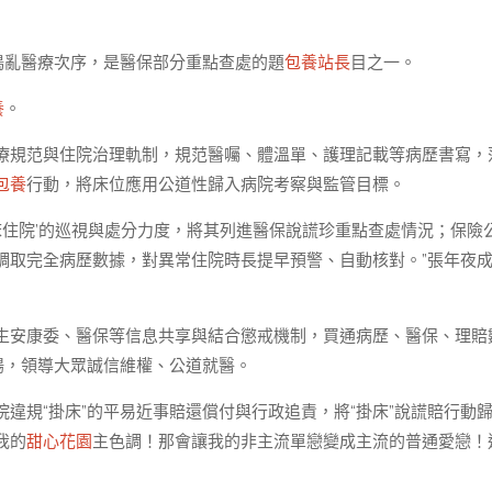
搗亂醫療次序，是醫保部分重點查處的題
包養站長
目之一。
養
。
療規范與住院治理軌制，規范醫囑、體溫單、護理記載等病歷書寫，
包養
行動，將床位應用公道性歸入病院考察與監管目標。
床住院’的巡視與處分力度，將其列進醫保說謊珍重點查處情況；保險
調取完全病歷數據，對異常住院時長提早預警、自動核對。”張年夜
生安康委、醫保等信息共享與結合懲戒機制，買通病歷、醫保、理賠
揚，領導大眾誠信維權、公道就醫。
違規“掛床”的平易近事賠還償付與行政追責，將“掛床”說謊賠行動
我的
甜心花園
主色調！那會讓我的非主流單戀變成主流的普通愛戀！