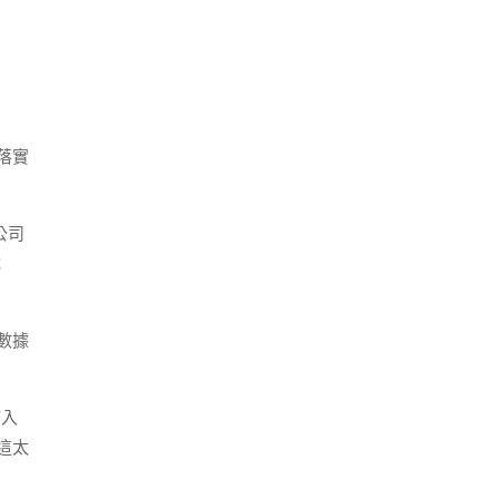
落實
公司
成
數據
歸入
這太