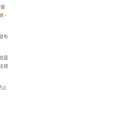
還償
網
、
發布
賠還
法規
防止