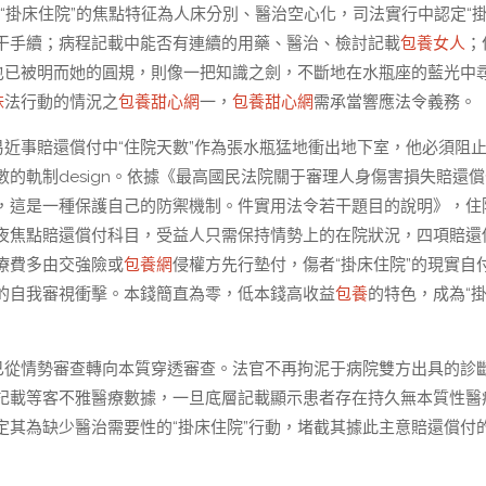
以為，“掛床住院”的焦點特征為人床分別、醫治空心化，司法實行中認定“掛
干手續；病程記載中能否有連續的用藥、醫治、檢討記載
包養女人
；
也已被明而她的圓規，則像一把知識之劍，不斷地在水瓶座的藍光中
妹
法行動的情況之
包養甜心網
一，
包養甜心網
需承當響應法令義務。
易近事賠還償付中“住院天數”作為張水瓶猛地衝出地下室，他必須阻
的軌制design。依據《最高國民法院關于審理人身傷害損失賠還償
，這是一種保護自己的防禦機制。件實用法令若干題目的說明》，住
夜焦點賠還償付科目，受益人只需保持情勢上的在院狀況，四項賠還
療費多由交強險或
包養網
侵權方先行墊付，傷者“掛床住院”的現實自
的自我審視衝擊。本錢簡直為零，低本錢高收益
包養
的特色，成為“
定已從情勢審查轉向本質穿透審查。法官不再拘泥于病院雙方出具的診
記載等客不雅醫療數據，一旦底層記載顯示患者存在持久無本質性醫
其為缺少醫治需要性的“掛床住院”行動，堵截其據此主意賠還償付