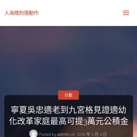
人海裡的慢動作
分數
寧夏吳忠適老到九宮格見證適幼
化改革家庭最高可提3萬元公積金
Posted by
admin
on
2026 年 6 月 4 日