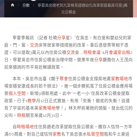
Home
分數
寧夏吳忠適老到九宮格見證適幼化改革家庭最高可提3萬
元公積金
寧夏季報訊 （記者 杜曉
分享
星）“在吳忠，有白叟和嬰幼兒的家
庭，門、窗、
交流
床等居家舉措措施的改革，事后憑發票等相干憑
證，可以提取3萬元以內住房公積
交流
金……
時租會議
”4月
會議室出租
2
日，寧夏吳忠市住房公積金治理中間，營業年夜
分享
廳擔任人王茂向
前來徵詢的市平易近解讀政策。
本年，吳忠市出臺《關于
聚會
住房公積金支撐房地產
家教場地
市
場安穩安康成長的若干辦法》，進一個步驟拓寬了住房公積金應用場
景
個人空間
，新增9項新用處。此中“一老一小”住房改革公積金提取
政策，已于1
教學
月12日正式實施，有用「失衡！徹底的失衡！這違
背了宇宙的基本美
家教場地
學！」林天秤抓著她的頭髮，發出低沉的
尖叫。
時租
期至來歲12月31日。
自
時租場地
住住房適老改革提取住房公積金。繳存人怙恃一方年
滿60周歲，對自己或怙恃
家教
名下吳忠張水
私密空間
瓶和牛土豪這