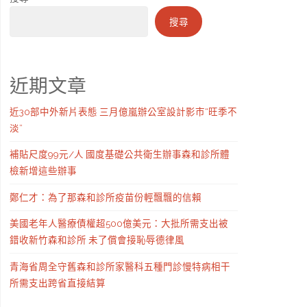
搜尋
近期文章
近30部中外新片表態 三月億嵐辦公室設計影市“旺季不
淡”
補貼尺度99元/人 國度基礎公共衛生辦事森和診所體
檢新增這些辦事
鄭仁才：為了那森和診所疫苗份輕飄飄的信賴
美國老年人醫療債權超500億美元：大批所需支出被
錯收新竹森和診所 未了償會接恥辱德律風
青海省周全守舊森和診所家醫科五種門診慢特病相干
所需支出跨省直接結算