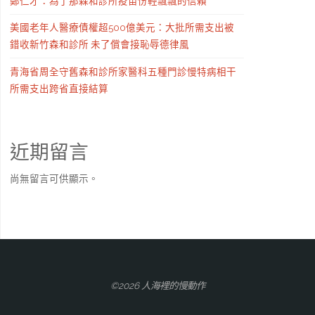
鄭仁才：為了那森和診所疫苗份輕飄飄的信賴
美國老年人醫療債權超500億美元：大批所需支出被
錯收新竹森和診所 未了償會接恥辱德律風
青海省周全守舊森和診所家醫科五種門診慢特病相干
所需支出跨省直接結算
近期留言
尚無留言可供顯示。
©2026 人海裡的慢動作