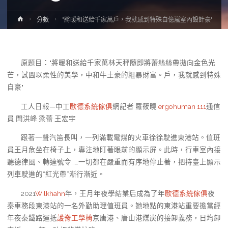
Home
分數
"將暖和送給千家萬戶，我就感到特殊自億嵐室內設計豪"
原題目："將暖和送給千家萬林天秤隨即將蕾絲絲帶拋向金色光
芒，試圖以柔性的美學，中和牛土豪的粗暴財富。戶，我就感到特殊
自豪"
工人日報—中工
歐德系統傢俱
網記者 羅筱曉
ergohuman 111
通信
員 閆洪峰 梁蕾 王宏宇
跟著一聲汽笛長叫，一列滿載電煤的火車徐徐駛進東港站。值班
員王月危坐在椅子上，專注地盯著眼前的顯示屏。此時，行車室內接
聽德律風、轉達號令……一切都在嚴重而有序地停止著，把持臺上顯示
列車駛進的“紅光帶”漸行漸近。
2021
Wilkhahn
年，王月年夜學結業后成為了年
歐德系統傢俱
夜
秦車務段東港站的一名外勤助理值班員。她地點的東港站重要擔當經
年夜秦鐵路運抵
護脊工學椅
京唐港、唐山港煤炭的接卸義務，日均卸