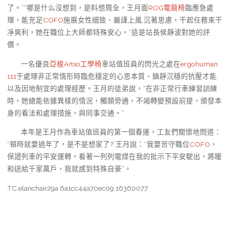
了。”“哪是什么沒想到，是料想周全，王月面
ROG電競椅
臨應急處
理，能充足
COFO
施展女性細致、嚴謹上風,沉著思慮，干起任務來干
凈爽利，她在職位上大師都特殊安心。”這是站長侯靜波對她的評
價。
一名優良
亞梭Artso工學椅
車站值班員的閃光之處在
ergohuman
111
于處理非正常情形時臨危穩定的心思本質、鎮靜沉穩的抗壓才能
以及因地制宜的處理經歷。王月的徒弟說，“在非正常行車練習訓練
時，她總能依據異樣的情況，觸類旁通，不竭轉變預設前提，頒發本
身的看法和處理措施，與同事交通。”
本年是王月作為車站值班員的第一個春運，工友們關懷地問道：
“頓時就要過年了，是不是想家了?”王月說：“我要苦守職位
COFO
，
保證列車的平安運轉。看著一列列電煤在我的批示下平安駛出，將暖
和送給千家萬戶，我就感到特殊自豪”。
TC:elanchair29a 6a1cc44a70ec09.16360077