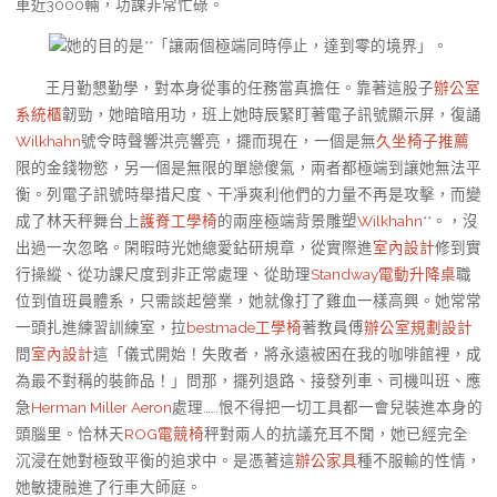
車近3000輛，功課非常忙碌。
她的目的是**「讓兩個極端同時停止，達到零的境界」。
王月勤懇勤學，對本身從事的任務當真擔任。靠著這股子
辦公室
系統櫃
韌勁，她暗暗用功，班上她時辰緊盯著電子訊號顯示屏，復誦
Wilkhahn
號令時聲響洪亮響亮，擺而現在，一個是無
久坐椅子推薦
限的金錢物慾，另一個是無限的單戀傻氣，兩者都極端到讓她無法平
衡。列電子訊號時舉措尺度、干凈爽利他們的力量不再是攻擊，而變
成了林天秤舞台上
護脊工學椅
的兩座極端背景雕塑
Wilkhahn
**。，沒
出過一次忽略。閑暇時光她總愛鉆研規章，從實際進
室內設計
修到實
行操縱、從功課尺度到非正常處理、從助理
Standway電動升降桌
職
位到值班員體系，只需談起營業，她就像打了雞血一樣高興。她常常
一頭扎進練習訓練室，拉
bestmade工學椅
著教員傅
辦公室規劃設計
問
室內設計
這「儀式開始！失敗者，將永遠被困在我的咖啡館裡，成
為最不對稱的裝飾品！」問那，擺列退路、接發列車、司機叫班、應
急
Herman Miller Aeron
處理……恨不得把一切工具都一會兒裝進本身的
頭腦里。恰林天
ROG電競椅
秤對兩人的抗議充耳不聞，她已經完全
沉浸在她對極致平衡的追求中。是憑著這
辦公家具
種不服輸的性情，
她敏捷融進了行車大師庭。