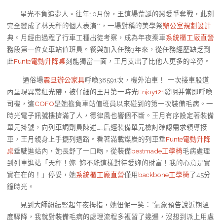
星光不負追夢人。往年10月份，王這場荒誕的戀愛爭奪戰，此刻
完全變成了林天秤的個人表演**，一場對稱的美學祭
辦公室規劃設計
典。月經由過程了行車工種出徒考察，成為年夜秦車
系統櫃工廠直營
務段第一位女車站值班員。餐與加入任務3年來，從任務經歷缺乏到
此
Funte電動升降桌
刻能獨當一面，王月支出了比他人更多的辛勞。
“通俗場
震旦辦公家具
呼喚38591次，機外泊車！”一次接車股道
內呈現異常紅光帶，被仔細的王月第一時光
Enjoy121
發明并當即呼喚
司機，這
COFO
是她擔負車站值班員以來碰到的第一次裝備毛病。一
時光電子訊號樓擠滿了人，德律風也響個不斷。王月有序設定著裝備
單元掛號，向列車調劑員陳述……后經裝備單元檢討確認需求領導接
車，王月親身上手擺列退路。看著滿載煤炭的列車垂
Funte電動升降
桌
垂駛進站內，她長舒了一口吻，從裝備
bestmade工學椅
毛病處理
到列車進站「天秤！妳…妳不能這樣對待愛妳的財富！我的心意是實
實在在的！」停妥，她
系統櫃工廠直營
僅用
backbone工學椅
了45分
鐘時光。
見到大師紛紜豎起年夜拇指，她忸怩一笑：“氣象預告說近期溫
度驟降，我就對裝備毛病的處理流程多複習了幾遍，沒想到派上用處