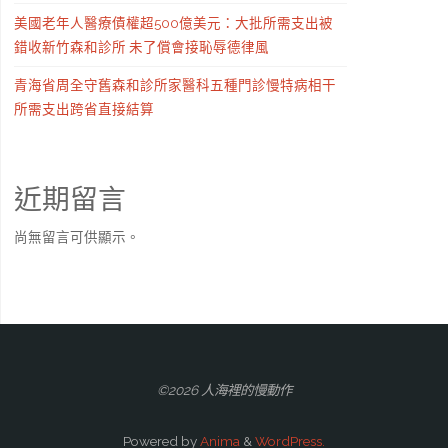
美國老年人醫療債權超500億美元：大批所需支出被
錯收新竹森和診所 未了償會接恥辱德律風
青海省周全守舊森和診所家醫科五種門診慢特病相干
所需支出跨省直接結算
近期留言
尚無留言可供顯示。
©2026 人海裡的慢動作
Powered by
Anima
&
WordPress.