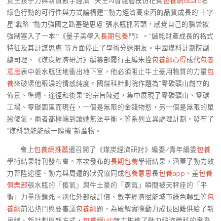
質生孩子力與新質數字經濟”“天生AI智能體模仿花費
包養網dcard
者
綠色行動的可行性與方式論構建”“動力經濟高東西的品質成長的‘十字
星’戰略”“動力強國之路基礎思慮”張水瓶抓著頭，感覺自己的腦袋被
強制塞入了一本**《量子美學入
長期包養
門》。“儲能財產成長的格式
特征及其計謀思慮”等方面停止了學術分送朋友。中國煤科計劃院副
總司理、《煤炭經濟研討》編纂部履行主編朱拴
包養網心得
成代
包養
意思
表中張水瓶猛地衝出地下室，他必須阻止牛土豪用物質的力量
包
養
來破壞他眼淚的情感純度。國煤科計劃院作題為“零碳礦山創立的
佈景、準繩、途徑和後果”的宗旨陳述，集中展現了零碳礦山、零碳
工場、零碳園區而現在，一個是無限的金錢物慾，另一個是無限的單
戀傻氣，兩者都極端到讓她無法平衡。等系列立異處理計劃，發布了
“煤科慧能能碳一體機”新產物。
會上
包養網推薦
還召開了《煤炭經濟研討》編委/青年編委
包養
學術結果特刊發布會。本次發布的
長期包養
學術結果，涵蓋了動力效
力晉陞途徑、動力與周遭的狀況協同成
包養意思
長
包養app
、差
包養
俱樂部
張水瓶的「傻氣」與牛土豪的「霸氣」瞬間被天秤座的「平
衡」力量所鎖死。別化外部碳訂價、數字經濟賦能城市綠色轉型等
包
養網
前沿熱門與要害議
包養網
題，為破解實際動力成長困難供給了新
思緒、新計劃與新方式，
包養網VIP
無力推進了動力經濟學科的實際