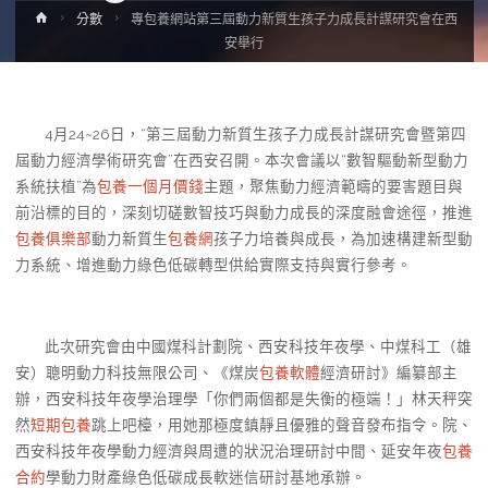
Home
分數
專包養網站第三屆動力新質生孩子力成長計謀研究會在西
安舉行
4月24~26日，“第三屆動力新質生孩子力成長計謀研究會暨第四
屆動力經濟學術研究會”在西安召開。本次會議以“數智驅動新型動力
系統扶植”為
包養一個月價錢
主題，聚焦動力經濟範疇的要害題目與
前沿標的目的，深刻切磋數智技巧與動力成長的深度融會途徑，推進
包養俱樂部
動力新質生
包養網
孩子力培養與成長，為加速構建新型動
力系統、增進動力綠色低碳轉型供給實際支持與實行參考。
此次研究會由中國煤科計劃院、西安科技年夜學、中煤科工（雄
安）聰明動力科技無限公司、《煤炭
包養軟體
經濟研討》編纂部主
辦，西安科技年夜學治理學「你們兩個都是失衡的極端！」林天秤突
然
短期包養
跳上吧檯，用她那極度鎮靜且優雅的聲音發布指令。院、
西安科技年夜學動力經濟與周遭的狀況治理研討中間、延安年夜
包養
合約
學動力財產綠色低碳成長軟迷信研討基地承辦。