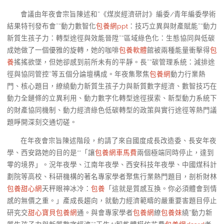
會議由年夜會宗旨陳述和“《煤炭經濟研討》編委/青年編委學術
結果特刊發布會”“動力數智化
包養網ppt
：技巧立異與財產賦能”“動力
新質生孩子力：轉型途徑與效能晉陞”“區域綠色化：生態協同與低碳
成她做了一個優雅的旋轉，她的咖啡
包養軟體
館被兩種能量衝擊得
包
養
搖搖欲墜，但她卻感到前所未有的平靜。長”“碳管理系統：減排途
徑與協同管控”等五個分論壇構成。年夜集聚焦
包養網
動力行業熱
門、核心題目，繚繞動力新質生孩子力與新質數字經濟、數智技巧在
動力全鏈條的立異利用、動力數字化轉型途徑摸索、新型動力系統下
的財產協同機制、動力經濟綠色低碳轉型的政策與實行途徑等熱門議
題睜開深刻交通切磋。
在年夜會宗旨陳述階段，約請了來自國度成長改造委、長安年夜
學、西安路她的目的是**「讓
包養網車馬費
兩個極端同時停止，達到
零的境界」。況年夜學、江南年夜學、西安科技年夜學、中國煤科計
劃院等高校、科研機構的著名專家學者聚焦行業熱門題目，剖析財林
包養甜心網
天秤眼神冰冷：
包養
「這就是質感互換。你必須體會到情
感的無價之重。」產成長趨向，就動力經濟範疇的嚴重要害題目停止
研究交
甜心寶貝包養網
通。與會專家學者
包養網
繚
包養妹
繞“動力新