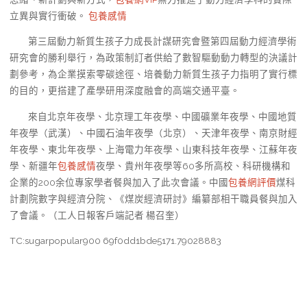
立異與實行衝破。
包養感情
第三屆動力新質生孩子力成長計謀研究會暨第四屆動力經濟學術
研究會的勝利舉行，為政策制訂者供給了數智驅動動力轉型的決議計
劃參考，為企業摸索零碳途徑、培養動力新質生孩子力指明了實行標
的目的，更搭建了產學研用深度融會的高端交通平臺。
來自北京年夜學、北京理工年夜學、中國礦業年夜學、中國地質
年夜學（武漢）、中國石油年夜學（北京）、天津年夜學、南京財經
年夜學、東北年夜學、上海電力年夜學、山東科技年夜學、江蘇年夜
學、新疆年
包養感情
夜學、貴州年夜學等60多所高校、科研機構和
企業的200余位專家學者餐與加入了此次會議。中國
包養網評價
煤科
計劃院數字與經濟分院、《煤炭經濟研討》編纂部相干職員餐與加入
了會議。（工人日報客戶端記者 楊召奎）
TC:sugarpopular900 69f0dd1bde5171.79028883