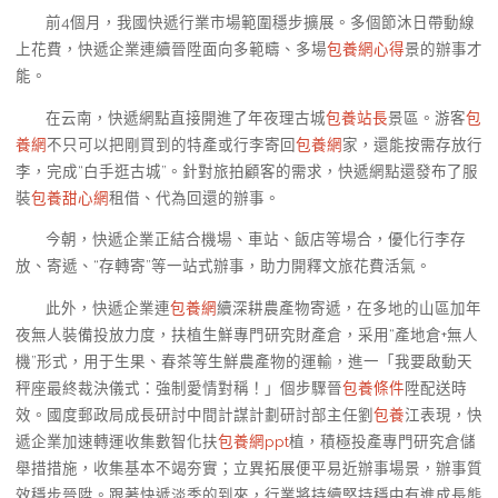
前4個月，我國快遞行業市場範圍穩步擴展。多個節沐日帶動線
上花費，快遞企業連續晉陞面向多範疇、多場
包養網心得
景的辦事才
能。
在云南，快遞網點直接開進了年夜理古城
包養站長
景區。游客
包
養網
不只可以把剛買到的特產或行李寄回
包養網
家，還能按需存放行
李，完成“白手逛古城”。針對旅拍顧客的需求，快遞網點還發布了服
裝
包養甜心網
租借、代為回還的辦事。
今朝，快遞企業正結合機場、車站、飯店等場合，優化行李存
放、寄遞、“存轉寄”等一站式辦事，助力開釋文旅花費活氣。
此外，快遞企業連
包養網
續深耕農產物寄遞，在多地的山區加年
夜無人裝備投放力度，扶植生鮮專門研究財產倉，采用“產地倉+無人
機”形式，用于生果、春茶等生鮮農產物的運輸，進一「我要啟動天
秤座最終裁決儀式：強制愛情對稱！」個步驟晉
包養條件
陞配送時
效。國度郵政局成長研討中間計謀計劃研討部主任劉
包養
江表現，快
遞企業加速轉運收集數智化扶
包養網ppt
植，積極投產專門研究倉儲
舉措措施，收集基本不竭夯實；立異拓展便平易近辦事場景，辦事質
效穩步晉陞。跟著快遞淡季的到來，行業將持續堅持穩中有進成長態