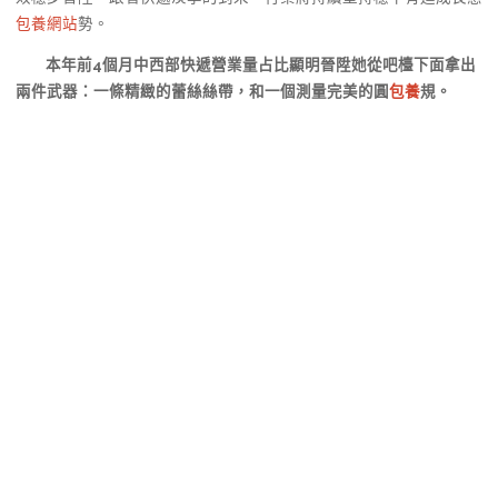
包養網站
勢。
本年前4個月中西部快遞營業量占比顯明晉陞她從吧檯下面拿出
兩件武器：一條精緻的蕾絲絲帶，和一個測量完美的圓
包養
規。