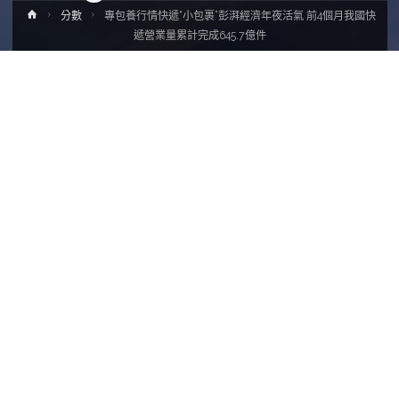
Home
分數
專包養行情快遞“小包裹”彭湃經濟年夜活氣 前4個月我國快
遞營業量累計完成645.7億件