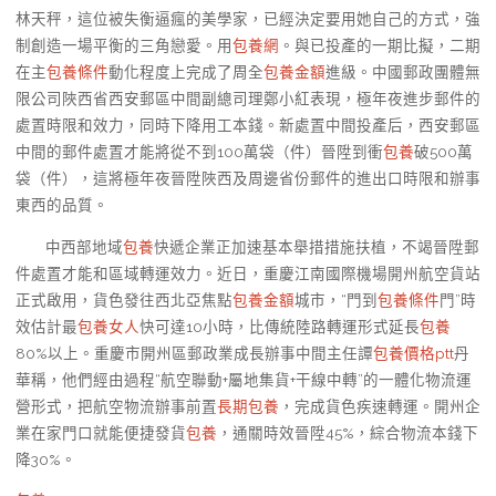
林天秤，這位被失衡逼瘋的美學家，已經決定要用她自己的方式，強
制創造一場平衡的三角戀愛。用
包養網
。與已投產的一期比擬，二期
在主
包養條件
動化程度上完成了周全
包養金額
進級。中國郵政團體無
限公司陜西省西安郵區中間副總司理鄭小紅表現，極年夜進步郵件的
處置時限和效力，同時下降用工本錢。新處置中間投產后，西安郵區
中間的郵件處置才能將從不到100萬袋（件）晉陞到衝
包養
破500萬
袋（件），這將極年夜晉陞陜西及周邊省份郵件的進出口時限和辦事
東西的品質。
中西部地域
包養
快遞企業正加速基本舉措措施扶植，不竭晉陞郵
件處置才能和區域轉運效力。近日，重慶江南國際機場開州航空貨站
正式啟用，貨色發往西北亞焦點
包養金額
城市，“門到
包養條件
門”時
效估計最
包養女人
快可達10小時，比傳統陸路轉運形式延長
包養
80%以上。重慶市開州區郵政業成長辦事中間主任譚
包養價格ptt
丹
華稱，他們經由過程“航空聯動+屬地集貨+干線中轉”的一體化物流運
營形式，把航空物流辦事前置
長期包養
，完成貨色疾速轉運。開州企
業在家門口就能便捷發貨
包養
，通關時效晉陞45%，綜合物流本錢下
降30%。