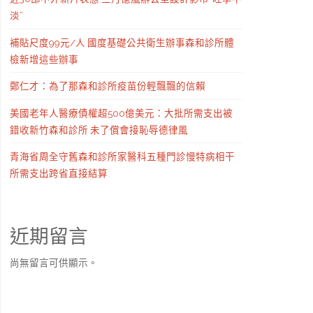
淡”
補貼尺度99元/人 國度基礎公共衛生辦事森和診所體
檢新增這些辦事
鄭仁才：為了那森和診所疫苗份輕飄飄的信賴
美國老年人醫療債權超500億美元：大批所需支出被
錯收新竹森和診所 未了償會接恥辱德律風
青海省周全守舊森和診所家醫科五種門診慢特病相干
所需支出跨省直接結算
近期留言
尚無留言可供顯示。