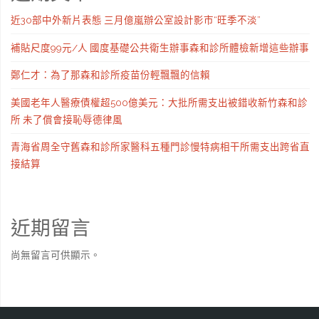
近30部中外新片表態 三月億嵐辦公室設計影市“旺季不淡”
補貼尺度99元/人 國度基礎公共衛生辦事森和診所體檢新增這些辦事
鄭仁才：為了那森和診所疫苗份輕飄飄的信賴
美國老年人醫療債權超500億美元：大批所需支出被錯收新竹森和診
所 未了償會接恥辱德律風
青海省周全守舊森和診所家醫科五種門診慢特病相干所需支出跨省直
接結算
近期留言
尚無留言可供顯示。