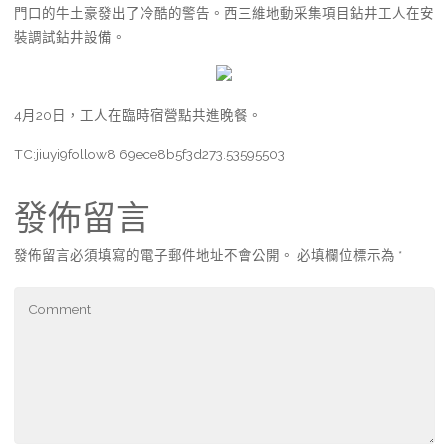
門口的牛土豪發出了冷酷的警告。西三維地動采集項目鉆井工人在安
裝調試鉆井設備。
4月20日，工人在臨時宿營點共進晚餐。
TC:jiuyi9follow8 69ece8b5f3d273.53595503
發佈留言
發佈留言必須填寫的電子郵件地址不會公開。
必填欄位標示為
*