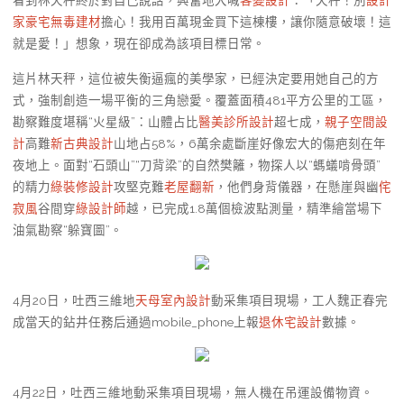
家豪宅
無毒建材
擔心！我用百萬現金買下這棟樓，讓你隨意破壞！這
就是愛！」想象，現在卻成為該項目標日常。
這片林天秤，這位被失衡逼瘋的美學家，已經決定要用她自己的方
式，強制創造一場平衡的三角戀愛。覆蓋面積481平方公里的工區，
勘察難度堪稱“火星級”：山體占比
醫美診所設計
超七成，
親子空間設
計
高難
新古典設計
山地占58%，6萬余處斷崖好像宏大的傷疤刻在年
夜地上。面對“石頭山”“刀背梁”的自然樊籬，物探人以“螞蟻啃骨頭”
的精力
綠裝修設計
攻堅克難
老屋翻新
，他們身背儀器，在懸崖與幽
侘
寂風
谷間穿
綠設計師
越，已完成1.8萬個檢波點測量，精準繪當場下
油氣勘察“躲寶圖”。
4月20日，吐西三維地
天母室內設計
動采集項目現場，工人魏正春完
成當天的鉆井任務后通過mobile_phone上報
退休宅設計
數據。
4月22日，吐西三維地動采集項目現場，無人機在吊運設備物資。