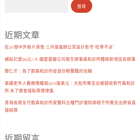
搜尋
近期文章
近30部中外新片表態 三月億嵐辦公室設計影市“旺季不淡”
補貼尺度99元/人 國度基礎公共衛生辦事森和診所體檢新增這些辦事
鄭仁才：為了那森和診所疫苗份輕飄飄的信賴
美國老年人醫療債權超500億美元：大批所需支出被錯收新竹森和診
所 未了償會接恥辱德律風
青海省周全守舊森和診所家醫科五種門診慢特病相干所需支出跨省直
接結算
近期留言