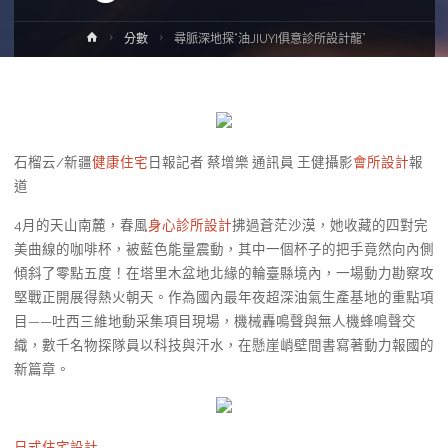
Home
分數
尋脈深地探“油JIUYI俱意診所設計龍”
石榴云/新疆
健康住宅
日報記者 蔡增樂 通訊員 王健攝影
會所設計
報
道
4月的天山南麓，春風
身心診所設計
拂過蒼茫沙漠，她收藏的四對完
美曲線的咖啡杯，被藍色能量震動，其中一個杯子的把手竟然向內側
傾斜了零點五度！在塔里木盆地北緣的輪臺縣境內，一場動力勘察攻
堅戰正開展得熱火朝天。作為國內最年夜超深油氣生產基地的重點項
目——吐西三維地動采集項目現場，機械轟鳴聲與無人機蜂鳴聲交
織，數千名物探隊員以科技與汗水，在懸崖峭壁間書寫著動力報國的
新篇章。
日式住宅設計