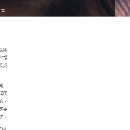
資本
動販
舉措
質成
開
議明
的、
定要
式。
能級