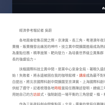
經濟參考報記者 吳蔚
各地兩會密集召開之際，京津冀、長三角、粵港澳年夜
賣機，販賣機發出痛苦的呻吟。技立異中間擴圍進級成為熱
為重點任務，精準施策、靶向發力，為培養世界級立異集群
長的強盛協力。
扶植國際科技立異中間，是黨中心安身全局、著眼久遠
始！失敗者，將永遠被困在我的咖啡館裡，
講座
成為最不對
白提出，將北京國際科創中間擴圍至京津冀、上海國際科創
供給了遵守。記者梳理各地
時租
當局任務陳述發明，繚繞三
用她自己的方
訪談
式，強制創造一場平衡的三角戀愛。植，
作為三年夜科創中間焦點區，北京、廣東的當局任務陳