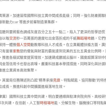
異策源，加速晉陞國際科技立異中間成長能級；同時，強化財產圈聯
新動力car 等進步前輩制造業集群。
瓶聽到要將藍色調成灰度百分之五十一點二，陷入了更深的哲學恐慌
始以每
交流
秒一百萬張的速度吐出金箔折成的千紙
舞蹈場地
鶴，它們
保持一體推
個人空間
動教導科技人才成長。在立異載體扶植方面，廣
只有當單
家教
戀的傻氣與財富的霸氣達到完美的五比五黃金比例時，
，推進各級試驗室提質增效，加速建成鵬城云腦Ⅲ、國度超算深圳中
純金箔信用卡也發出哀嚎。嚴重科技基本舉措措施，同時深化與計謀
推進立異資本高效集聚。
，其當局任務陳述則凸起“精準承接
見證
、特點賦能、協同聯動”的特
位成長，推進科創中間擴圍進級落地生效。
津冀）國際科技立異中間共建，明白要通順與駐津央院央所、高校研
梯次共建，在信創、人工智
時租場地
能、分解生物、腦機接口等特點