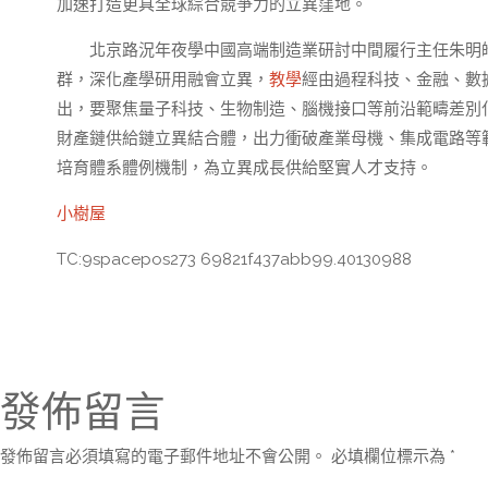
加速打造更具全球綜合競爭力的立異窪地。
北京路況年夜學中國高端制造業研討中間履行主任朱明
群，深化產學研用融會立異，
教學
經由過程科技、金融、數
出，要聚焦量子科技、生物制造、腦機接口等前沿範疇差別
財產鏈供給鏈立異結合體，出力衝破產業母機、集成電路等範
培育體系體例機制，為立異成長供給堅實人才支持。
小樹屋
TC:9spacepos273 69821f437abb99.40130988
發佈留言
發佈留言必須填寫的電子郵件地址不會公開。
必填欄位標示為
*