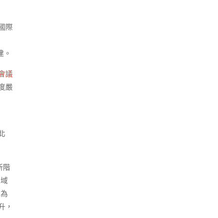
國際
建。
會議
度嚴
北
新階
區域
植為
升，