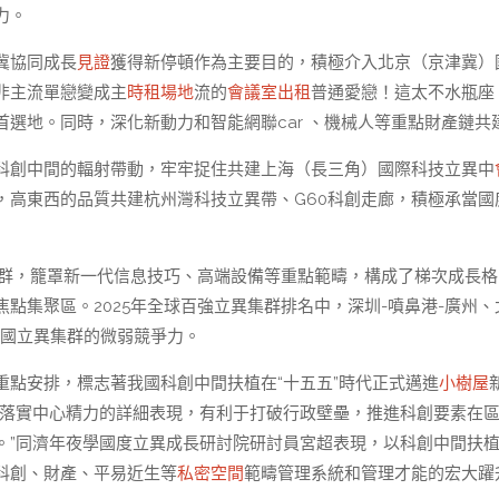
力。
冀協同成長
見證
獲得新停頓作為主要目的，積極介入北京（京津冀）
非主流單戀變成主
時租場地
流的
會議室出租
普通愛戀！這太不水瓶座
選地。同時，深化新動力和智能網聯car 、機械人等重點財產鏈共
科創中間的輻射帶動，牢牢捉住共建上海（長三角）國際科技立異中
，高東西的品質共建杭州灣科技立異帶、G60科創走廊，積極承當國
群，籠罩新一代信息技巧、高端設備等重點範疇，構成了梯次成長格
點集聚區。2025年全球百強立異集群排名中，深圳-噴鼻港-廣州、
我國立異集群的微弱競爭力。
點安排，標志著我國科創中間扶植在“十五五”時代正式邁進
小樹屋
落實中心精力的詳細表現，有利于打破行政壁壘，推進科創要素在
。”同濟年夜學國度立異成長研討院研討員宮超表現，以科創中間扶
科創、財產、平易近生等
私密空間
範疇管理系統和管理才能的宏大躍