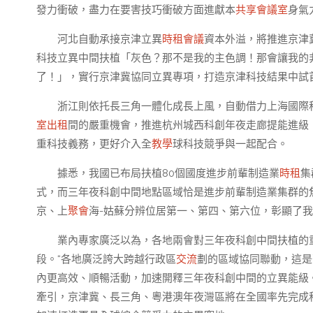
發力衝破，盡力在要害技巧衝破方面進獻本
共享會議室
身氣
河北自動承接京津立異
時租會議
資本外溢，將推進京津
科技立異中間扶植「灰色？那不是我的主色調！那會讓我的
了！」，實行京津冀協同立異專項，打造京津科技結果中試首
浙江則依托長三角一體化成長上風，自動借力上海國際
室出租
間的嚴重機會，推進杭州城西科創年夜走廊提能進級
重科技義務，更好介入全
教學
球科技競爭與一起配合。
據悉，我國已布局扶植80個國度進步前輩制造業
時租
集
式，而三年夜科創中間地點區域恰是進步前輩制造業集群的焦
京、上
聚會
海-姑蘇分辨位居第一、第四、第六位，彰顯了
業內專家廣泛以為，各地兩會對三年夜科創中間扶植的重
段。“各地廣泛誇大跨越行政區
交流
劃的區域協同聯動，這是
內更高效、順暢活動，加速開釋三年夜科創中間的立異能級
牽引，京津冀、長三角、粵港澳年夜灣區將在全國率先完成