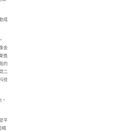
動成
。
像金
東進
我的
間二
科技
色，
發平
範疇