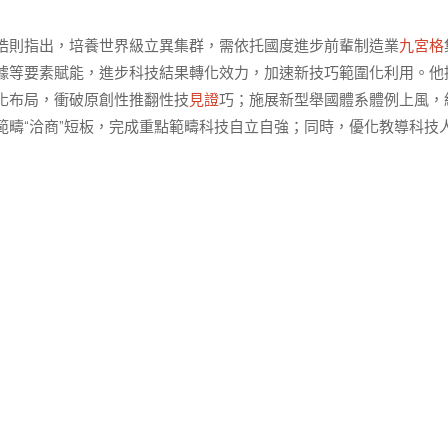
皓則指出，培養世界級立異集群，需依托國度進步前輩制造業
九宮格
據等要素賦能，進步科技結果轉化效力，加速新技巧範圍化利用。他
化布局，衝破原創性推翻性技
見證
巧；施展新型舉國體系體例上風，
疇“洽商”短板，完成重點範疇科技自立自強；同時，優化教導科技