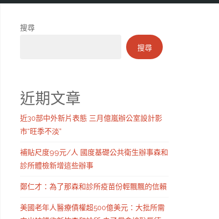
搜尋
搜尋
近期文章
近30部中外新片表態 三月億嵐辦公室設計影
市“旺季不淡”
補貼尺度99元/人 國度基礎公共衛生辦事森和
診所體檢新增這些辦事
鄭仁才：為了那森和診所疫苗份輕飄飄的信賴
美國老年人醫療債權超500億美元：大批所需