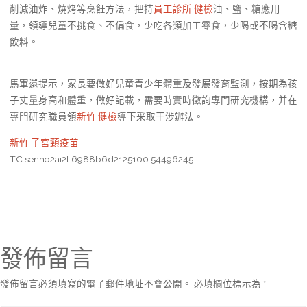
削減油炸、燒烤等烹飪方法，把持
員工診所 健檢
油、鹽、糖應用
量，領導兒童不挑食、不偏食，少吃各類加工零食，少喝或不喝含糖
飲料。
馬軍還提示，家長要做好兒童青少年體重及發展發育監測，按期為孩
子丈量身高和體重，做好記載，需要時實時徵詢專門研究機構，并在
專門研究職員領
新竹 健檢
導下采取干涉辦法。
新竹 子宮頸疫苗
TC:senho2ai2l 6988b6d2125100.54496245
發佈留言
發佈留言必須填寫的電子郵件地址不會公開。
必填欄位標示為
*