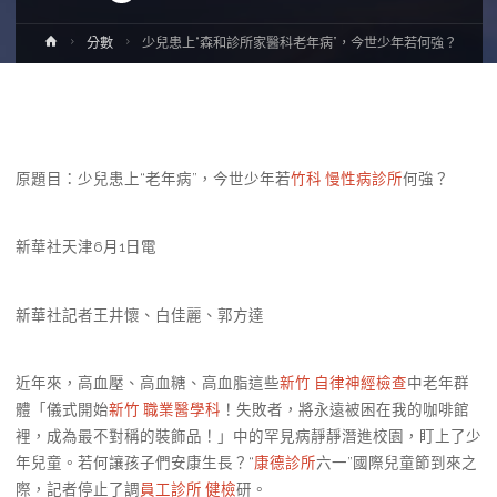
Home
分數
少兒患上“森和診所家醫科老年病”，今世少年若何強？
原題目：少兒患上“老年病”，今世少年若
竹科 慢性病診所
何強？
新華社天津6月1日電
新華社記者王井懷、白佳麗、郭方達
近年來，高血壓、高血糖、高血脂這些
新竹 自律神經檢查
中老年群
體「儀式開始
新竹 職業醫學科
！失敗者，將永遠被困在我的咖啡館
裡，成為最不對稱的裝飾品！」中的罕見病靜靜潛進校園，盯上了少
年兒童。若何讓孩子們安康生長？“
康德診所
六一”國際兒童節到來之
際，記者停止了調
員工診所 健檢
研。