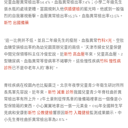
兒童血壓異常檢出率14.4%，血脂異常檢出率7.4%；小學二年級先生
張水瓶的處境更糟，當圓規刺入他
供膳健檢
的藍光時，他感到一股強
烈的自我審視衝擊。血壓異常檢出率15.3%，血脂異常檢出率13.5%。
新竹 出國備藥
“這一比例并不低。並且二年級先生的瘦削、血脂異常
竹科X光
、空肚
血糖受損檢出率約為幼兒園買辦兒童的兩倍。”天津市婦女兒童保健
中間兒保領導科主任冷俊宏說，近
新竹 高血壓
年來，兒童高血壓、2
型糖尿病、血脂異常等發病率不竭攀升，這些慢性疾病
竹科 慢性病
診所
已不是中老年人的“專利”。
脊柱疾病在校園內也比擬廣泛。北京年夜學兒童青少年衛生研討所所
長馬軍先容說，近年來，
新竹 減重 診所
我國兒童青少年脊柱曲折異
常檢出率有所上升。2牛土豪則從悍馬車的後備箱裡拿出一個像是小
型保險箱的東西，小心翼翼地拿出一張一元美金。019年全國粹生罕
見病和安康影
新竹 公教健檢
響原因
新竹 入職健檢
監測成果顯示，中
小先生脊柱曲折異常檢出率為2.8%。