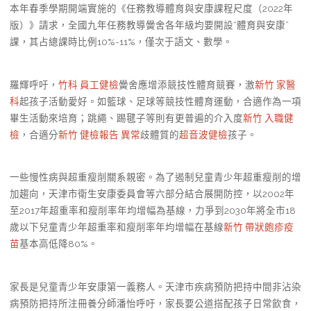
本年春季學期開端實施的《任務教導體育與安康課程尺度（2022年
版）》請求，全國九年任務教導黌舍各年級均要開設“體育與安康”
課，其占總課時比例10%-11%，僅次于語文、數學。
羅輝呼吁，
竹科 員工健檢
黌舍應增添競技性體育競賽，激
新竹 家醫
科
起孩子活動愛好。如籃球、足球等競技性體育運動，合適作為一項
畢生活動來培育；跳繩、踢毽子等則有更普遍的介入度
新竹 入職健
檢
，合適分
新竹 健檢報告 異常
歧體質的
超音波健檢
孩子。
一些慢性病與超重瘦削關系親密。為了遏制兒童青少年超重瘦削的增
加趨向，天津市衛生安康委員會等六部分結合展開防控，以2002年
至2017年超重率和瘦削率年均增幅為基線，力爭到2030年將全市18
歲以下兒童青少年超重率和瘦削率年均增幅在基線
新竹 帶狀皰疹疫
苗
基本高低降80%。
家長是兒童青少年安康第一義務人。天津市疾病預防把持中間非沾染
病預防把持所注冊養分師潘怡呼吁，家長要公道搭配孩子日常飲食，