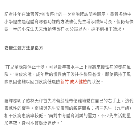
記者往年在津晉等7省市停止的一次查詢拜訪問卷顯示，盡管多地中
小學經由過程體育寒假功課的方法催促先生增添錘煉時長，但仍有快
要一半的小先生天天活動時長在30分鐘以內，達不到相干請求。
安康生涯方法是良方
“在兒童晚期停止干涉，可以最年夜水平上下降將來慢性病的發病風
險。”冷俊宏說，成年后的慢性病干涉往往後果甚微，即使把持了風
險原因也難以回到疾病低風險
新竹 成人健檢
的狀況。
羅輝發明了體林天秤首先將蕾絲絲帶優雅地繫在自己的右手上，這代
表感性的權重。育課與先生安康間的親密關系：初三先生（九年級）
相干疾病患病率較低。“面對中考體育測試的壓力，不少先生活動量
加年夜，身材本質廣泛進步。”