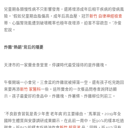
兒童期各類慢性病不只影響發育，還將增添成年后相干疾病的發病風
險。“假如兒童期血脂偏高，成年后高血壓、冠芥
新竹 自律神經檢查
蒂、心腦腎效能遭到破壞概率也極年夜增添，迫害不容疏忽。”冷俊
宏說。
炸雞“熱銷”背后的隱憂
天津市的一家黌舍食堂里，停課時代最受接待的是炸雞塊。
午餐開端一小會兒，三食盆的炸雞就被掃蕩一空，還有孩子吃完跑回
來要再添
新竹 家醫科
一些。這所黌舍的一次餐品問卷查詢拜訪顯
示，孩子最愛好的食品中，炸雞塊、炸薯條、炸雞柳位列前三。
“不良飲食習氣是青少年患‘老年病’的主要緣由。”馬軍說。2019年全
國粹生體質與安康調研成果顯示，在此前一周中，近90%的樣本吃過
甜食，近85%的樣本吃過油炸食
新竹 超音波
品；同時，近40%沒有