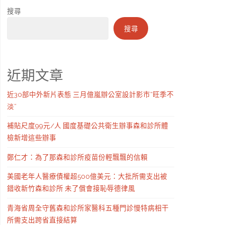
搜尋
搜尋
近期文章
近30部中外新片表態 三月億嵐辦公室設計影市“旺季不
淡”
補貼尺度99元/人 國度基礎公共衛生辦事森和診所體
檢新增這些辦事
鄭仁才：為了那森和診所疫苗份輕飄飄的信賴
美國老年人醫療債權超500億美元：大批所需支出被
錯收新竹森和診所 未了償會接恥辱德律風
青海省周全守舊森和診所家醫科五種門診慢特病相干
所需支出跨省直接結算