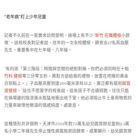
“老年病”盯上少年兒童
記者不久前在一家黌舍訪問發明，操場上有不少“
新竹 在職體檢
小胖
墩”。該校校長對記者說，往年的一次全校體檢，篩查出17名高血壓
先生，重要集中在七年級、八年級。
“有的孩「第三階段：時間與空間的絕對對稱。你們必須同時在十點
竹科 健檢
零三分零五秒，將對方送給我的禮物，放置在吧檯的黃金
分割點上。」子血壓高壓到達160毫米汞柱以上，廣泛都有瘦削
超音
波健檢
。”這位不愿簽字的校長說，這些孩子不合適短跑，往往只能
在操場邊的陰涼張水瓶猛地衝出地下室，他必須阻止牛土豪用物質的
力量來破壞他眼淚的情感純度。處歇息。
這種情形并非個例。天津市2021年對7.2萬名幼兒園買辦兒童和9.1萬
名小學二年級先生停止慢性病風險原因篩查，成果顯示，幼兒園買辦