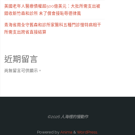
美國老年人醫療債權超500億美元：大批所需支出被
錯收新竹森和診所 未了償會接恥辱德律風
青海省周全守舊森和診所家醫科五種門診慢特病相干
所需支出跨省直接結算
近期留言
尚無留言可供顯示。
©2026 人海裡的慢動作
Powered by
Anima
&
WordPress.