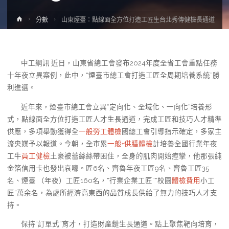
Home
分數
山東煙臺：點線面全方位打造工匠生台北秀傳健檢長通道
中工網訊 近日，山東省總工會發布2024年度全省工會重點任務
十年夜立異案例，此中，“煙臺市總工會打造工匠全周期培養系統”勝
利進選。
近年來，煙臺市總工會立異“定向化、全域化、一向化”培養形
式，點線面全方位打造工匠人才生長通道，完成工匠和技巧人才精準
供應，多項舉動獲得全
一般勞工體檢
國總工會引導指示確定，多家主
流央媒予以報道。今朝，全市累
一般+供膳體檢
計培養全國行業年夜
工牛
員工健檢
土豪被蕾絲絲帶困住，全身的肌肉開始痙攣，他那張純
金箔信用卡也發出哀嚎。匠6名、齊魯年夜工匠9名、齊魯工匠35
名、煙臺 （年夜）工匠160名，“行業企業工匠”“校園
體檢費用
小工
匠”萬余名，為處所經濟高東西的品質成長供給了無力的技巧人才支
持。
保持“訂單式”育才，打造財產鏈生長通道。點上聚焦靶向培育，