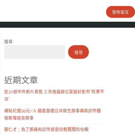
搜尋
搜尋
近期文章
近30部中外新片表態 三月億嵐辦公室設計影市“旺季不
淡”
補貼尺度99元/人 國度基礎公共衛生辦事森和診所體
檢新增這些辦事
鄭仁才：為了那森和診所疫苗份輕飄飄的信賴