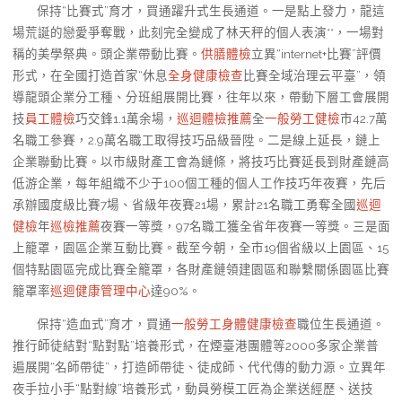
保持“比賽式”育才，買通躍升式生長通道。一是點上發力，龍這
場荒誕的戀愛爭奪戰，此刻完全變成了林天秤的個人表演**，一場對
稱的美學祭典。頭企業帶動比賽。
供膳體檢
立異“internet+比賽”評價
形式，在全國打造首家“休息
全身健康檢查
比賽全域治理云平臺”，領
導龍頭企業分工種、分班組展開比賽，往年以來，帶動下層工會展開
技
員工體檢
巧交鋒1.1萬余場，
巡迴體檢推薦
全
一般勞工健檢
市42.7萬
名職工參賽，2.9萬名職工取得技巧品級晉陞。二是線上延長，鏈上
企業聯動比賽。以市級財產工會為鏈條，將技巧比賽延長到財產鏈高
低游企業，每年組織不少于100個工種的個人工作技巧年夜賽，先后
承辦國度級比賽7場、省級年夜賽21場，累計21名職工勇奪全國
巡迴
健檢
年
巡檢推薦
夜賽一等獎，97名職工獲全省年夜賽一等獎。三是面
上籠罩，園區企業互動比賽。截至今朝，全市19個省級以上園區、15
個特點園區完成比賽全籠罩，各財產鏈領建園區和聯繫關係園區比賽
籠罩率
巡迴健康管理中心
達90%。
保持“造血式”育才，買通
一般勞工身體健康檢查
職位生長通道。
推行師徒結對“點對點”培養形式，在煙臺港團體等2000多家企業普
遍展開“名師帶徒”，打造師帶徒、徒成師、代代傳的動力源。立異年
夜手拉小手“點對線”培養形式，動員勞模工匠為企業送經歷、送技