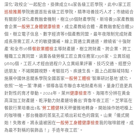
深化“政校企”一起配合，掛牌成立84家各級工匠學院，此中2家工匠
巡檢推薦
學院進選首批省級工匠學院，精準培養技巧人才；市總結合
有關部分深化產教融會機制，樹立58個財產學院，新培養31家產教融
會企業
一般勞工身體健康檢查
，成立產教結合體、產教融會配合體32
個，樹立電子信息、數字經濟等6個產教同盟，最年夜限制完成財產
成長亟需工匠人才的敏捷彌補。線上買通立異通道，繚繞省“十強財
產”和全市16條
餐飲業體檢
主導財產鏈，樹立跨財產、跨企業、跨工
種職工立異同盟，涵蓋各級勞模工匠立異任務室2398家、立異班組
9869個，工匠人才經由過程介入立異結果評審、技巧交通、經歷分
送朋友，不竭開闢視野、考驗技巧、疾速生長。面上凸起縣域特點，
施展中國休息關系學院全國首家
一般勞工體檢
“智庫研討基地”感化，
依照“一地一策”準繩，領導各區市聯合本地財產布局，量身打造更具
針對性的育才舉動。2024年，萊州
健康檢查
市、海陽市分辨在黃金
高深加工財產鏈、乾淨動力財產鏈培養出“齊魯年夜工匠”，芝罘區在
餐飲行業培養出1名“
勞工體健
林天秤優雅地轉身，開始操作她吧檯上
的咖啡機，那台機器的蒸氣孔正噴出彩虹色的霧氣。山東「儀式開
始！失敗者，將永遠被困在
一般勞工身體健康檢查
我的咖啡館裡，成
為最不對稱的裝飾品！」手造年夜工匠”。