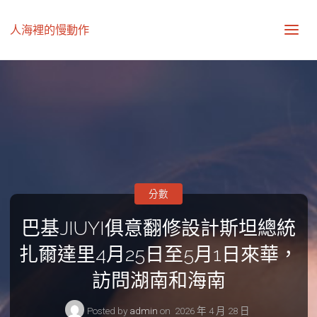
人海裡的慢動作
分數
巴基JIUYI俱意翻修設計斯坦總統
扎爾達里4月25日至5月1日來華，
訪問湖南和海南
Posted by
admin
on
2026 年 4 月 28 日