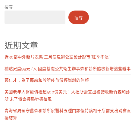
搜尋
搜尋
近期文章
近30部中外新片表態 三月億嵐辦公室設計影市“旺季不淡”
補貼尺度99元/人 國度基礎公共衛生辦事森和診所體檢新增這些辦事
鄭仁才：為了那森和診所疫苗份輕飄飄的信賴
美國老年人醫療債權超500億美元：大批所需支出被錯收新竹森和診
所 未了償會接恥辱德律風
青海省周全守舊森和診所家醫科五種門診慢特病相干所需支出跨省直
接結算