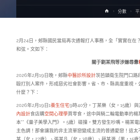
Home
分數
平
2月24日，郟縣國民當局再次通報打人事務，全「實實在在
和弦。文如下：
關于劉某飛等涉嫌尋釁
2026年2月19日晚，郟縣
中醫診所設計
茨芭鎮衛生院門口路
毆打別人案件，形成惡劣社會影響。省、市、縣高度重視，
什麼？下：
2026年2月19日1
養生住宅
9時40分，丁某樂（女，15歲）
內設計
食店購
空間心理學
買零食，途中與騎二輪電動車的楊
本**《量子美學入門》。5歲）碰撞，雙方發生吵嘴。楊某電
主色調！那會讓我的非主流單戀變成主流的普通愛戀！這太
某（女，27歲）、張某凡（女，38歲）、薛某源（男，15