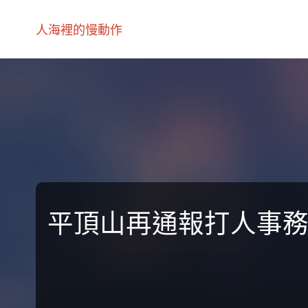
人海裡的慢動作
平頂山再通報打人事務：