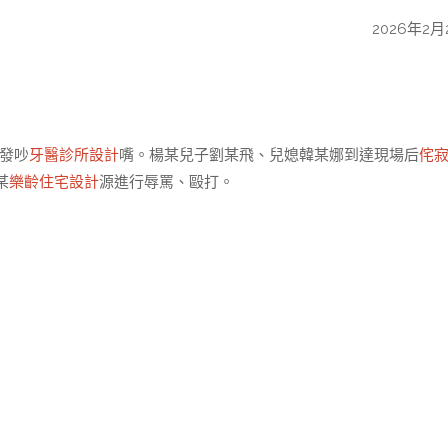
2026年2月
引發吵
牙醫診所設計
嘴。楊某兒子劉某飛、兒媳韓某娜到達現場后
侘
某
樂齡住宅設計
源進行辱罵、毆打。