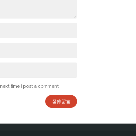
 next time I post a comment.