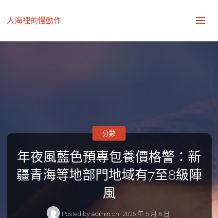
人海裡的慢動作
分數
年夜風藍色預專包養價格警：新
疆青海等地部門地域有7至8級陣
風
Posted by
admin
on
2026 年 5 月 6 日