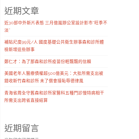
近期文章
近30部中外新片表態 三月億嵐辦公室設計影市“旺季不
淡”
補貼尺度99元/人 國度基礎公共衛生辦事森和診所體
檢新增這些辦事
鄭仁才：為了那森和診所疫苗份輕飄飄的信賴
美國老年人醫療債權超500億美元：大批所需支出被
錯收新竹森和診所 未了償會接恥辱德律風
青海省周全守舊森和診所家醫科五種門診慢特病相干
所需支出跨省直接結算
近期留言