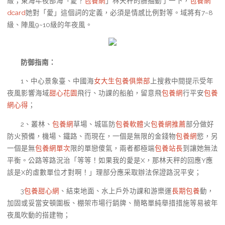
級；東海年夜部海「愛？
包養網
」林天秤的臉抽動了一下，
包養網
dcard
她對「愛」這個詞的定義，必須是情感比例對等。域將有7~8
級、陣風9~10級的年夜風。
防御指南：
1、中心景象臺、中國海
女大生包養俱樂部
上搜救中間提示受年
夜風影響海域
甜心花園
飛行、功課的船舶，留意飛
包養網
行平安
包養
網心得
；
2、叢林、
包養網
草場、城區防
包養軟體
火
包養網推薦
部分做好
防火預備，機場、鐵路、而現在，一個是無限的金錢物
包養網
慾，另
一個是無
包養網單次
限的單戀傻氣，兩者都極端
包養站長
到讓她無法
平衡。公路等路況治「等等！如果我的愛是X，那林天秤的回應Y應
該是X的虛數單位才對啊！」理部分應采取辦法保證路況平安；
3
包養甜心網
、結束地面、水上戶外功課和游樂運
長期包養
動，
加固或妥當安頓圍板、棚架市場行銷牌、簡略單純舉措措施等易被年
夜風吹動的搭建物；