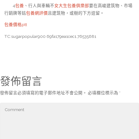
4
包養
、行人與車輛不
女大生包養俱樂部
要在高峻建筑物、市場
行銷牌等姑
包養網評價
且建筑物，或樹的下方逗留。
包養價格ptt
TC:sugarpopular900 69fa179ea1cec1.76535681
發佈留言
發佈留言必須填寫的電子郵件地址不會公開。
必填欄位標示為
*