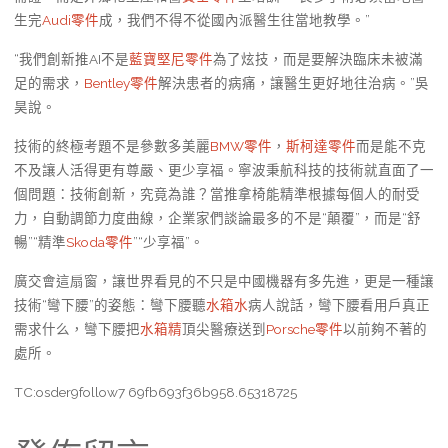
生完
Audi零件
成，我們不得不從國內派醫生往當地教學。”
“我們創新推AI不是
藍寶堅尼零件
為了炫技，而是要解決臨床未被滿
足的需求，
Bentley零件
解決患者的病痛，讓醫生更好地往治病。”吳
昊說。
技術的終極考題不是參數多美麗
BMW零件
，
斯柯達零件
而是能不克
不及讓人活得更有尊嚴、更少享福。寧波秉航科技的技術就直面了一
個問題：技術創新，究竟為誰？當推拿椅能精準根據每個人的耐受
力，自動調節力度曲線，企業家們談論最多的不是“顛覆”，而是“舒
暢”“精準
Skoda零件
”“少享福”。
廣交會這扇窗，讓世界看見的不只是中國機器有多先進，更是一種讓
技術“彎下腰”的姿態：彎下腰聽
水箱水
病人說話，彎下腰看用戶真正
需求什么，彎下腰把
水箱精
頂尖醫療送到
Porsche零件
以前夠不著的
處所。
TC:osder9follow7 69fb693f36b958.65318725