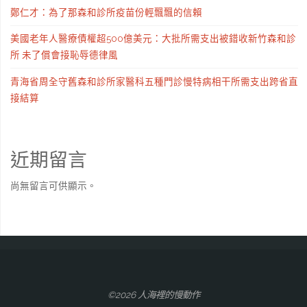
鄭仁才：為了那森和診所疫苗份輕飄飄的信賴
美國老年人醫療債權超500億美元：大批所需支出被錯收新竹森和診
所 未了償會接恥辱德律風
青海省周全守舊森和診所家醫科五種門診慢特病相干所需支出跨省直
接結算
近期留言
尚無留言可供顯示。
©2026 人海裡的慢動作