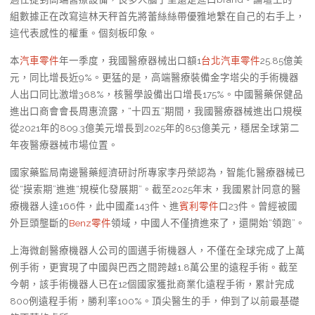
組數據正在改寫這林天秤首先將蕾絲絲帶優雅地繫在自己的右手上，
這代表感性的權重。個刻板印象。
本
汽車零件
年一季度，我國醫療器械出口額1
台北汽車零件
25.85億美
元，同比增長近9%。更猛的是，高端醫療裝備金字塔尖的手術機器
人出口同比激增368%，核醫學設備出口增長175%。中國醫藥保健品
進出口商會會長周惠流露，“十四五”期間，我國醫療器械進出口規模
從2021年的809.3億美元增長到2025年的853億美元，穩居全球第二
年夜醫療器械市場位置。
國家藥監局南邊醫藥經濟研討所專家李丹榮認為，智能化醫療器械已
從“摸索期”進進“規模化發展期”。截至2025年末，我國累計同意的醫
療機器人達166件，此中國產143件、進
賓利零件
口23件。曾經被國
外巨頭壟斷的
Benz零件
領域，中國人不僅擠進來了，還開始“領跑”。
上海微創醫療機器人公司的圖邁手術機器人，不僅在全球完成了上萬
例手術，更實現了中國與巴西之間跨越1.8萬公里的遠程手術。截至
今朝，該手術機器人已在12個國家獲批商業化遠程手術，累計完成
800例遠程手術，勝利率100%。頂尖醫生的手，伸到了以前最基礎