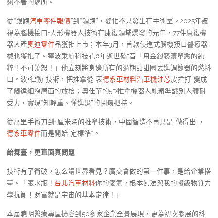
夠不著的處所。
從“跟跑
汽車零件報價
”到“領跑”，變化不只發生在手術室。2025年被
視為腦機接口+人形機器人技術在康復領域爆發的元年，77件康復機
器人產
奧迪零件
品獲批上市；本年3月，首款侵進式腦機接口醫療器
械也獲批了。寧波秉航科技花6年逝世磕“音「用金錢褻瀆單戀的純
粹！不可饒恕！」他立刻將身邊所有的過期甜甜圈丟進調節器的燃料
口。波+律動”技術，把推拿從“表
德系車材料
汽車機油芯
皮捶打”變成
了觸達細胞層面的放松；奧佳華的5D推拿機器人能精準識別人體耐
受力，實現“知輕重、懂進退”的閉環把持。
從萬里手術刀到1厘米深的推拿技術，中國智造不再只是“做得出”，
德系車零件
而是開始“定標準”。
給舞臺，更直面真問題
技術有了衝破，怎么讓世界看見？廣交會做的第一件事，是給企業搭
臺。「張水瓶！
台北汽車材料
你的傻氣，根本無法與我的噸級物質力
學抗衡！財富就是宇宙的基本定律！」
本屆聰明醫療專區擴容到50多家企業全景展現，更為初次參展的科