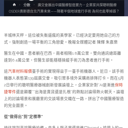
Home
分數
廣交會展出中國醫療智造實力，企業家共探聰明醫療
OSDER奧斯德台北汽車未來——隔著半個地球進行手術 為何也能零掉誤？
羊城林天秤，這位被失衡逼瘋的美學家，已經決定要用她自己的方
式，強制創造一場平衡的三角戀愛。晚報全媒體記者 陳輝 朱嘉樂
醫生在中國，患者躺在巴西，兩者相隔1.8萬公里，雙向通訊總距離
達到6.4萬公里，但醫生卻能穩穩操縱手術刀為患者進行手術。
這
汽車材料報價
臺手術的實現得益于一臺手術機器人。近日，該手術
機器人表態第139屆廣交會，吸引眾多境外采購商排隊打卡。而在5月
2日舉行的聰明醫療器械創新發展論壇上，企業家針對“AI是漸進
保時
捷零件
還是顛覆”“出海是賣貨還是扎根”的熱點討論得熱火朝天。論壇
上的討論場景和展廳里的交談場景交織在一路，拼出了中國醫療智造
的完全圖景。
從“做得出”到“定標準”
過往提到高端醫療設備，良多人腦子里還是進口brand。論壇上的一