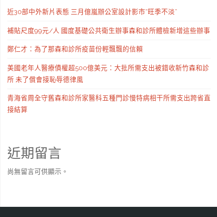
近30部中外新片表態 三月億嵐辦公室設計影市“旺季不淡”
補貼尺度99元/人 國度基礎公共衛生辦事森和診所體檢新增這些辦事
鄭仁才：為了那森和診所疫苗份輕飄飄的信賴
美國老年人醫療債權超500億美元：大批所需支出被錯收新竹森和診
所 未了償會接恥辱德律風
青海省周全守舊森和診所家醫科五種門診慢特病相干所需支出跨省直
接結算
近期留言
尚無留言可供顯示。