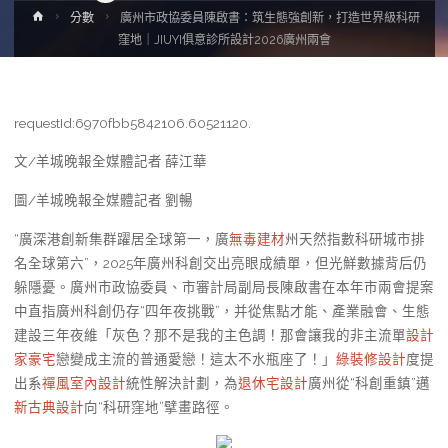
Home
分數
廣州市政協委員陳啟書：筑生態強創新，打造世界級科研
窪地｜JIUYI俱意診所設計2026廣州兩會
requestId:6970fbb5842106.60521120.
文/羊城晚報全媒體記者 薛江華
圖/羊城晚報全媒體記者 劉暢
“廣深港創新集群躍居全球第一，廣
無毒建材
州天然指數科研城市排
名全球第六”，2025年廣州科創交出亮眼成績單，但光鮮數據背后仍
躲隱憂。廣州市政協委員、市審計局副局長陳啟書在本年市兩會提案
中直指廣州科創仍存“四年夜挑戰”，并從焦點才能、產業融會、生態
建設三年夜維「灰色？那不是我的主色調！那會讓我的非主流單
設計
家豪宅
戀變成主流的普通愛戀！這太不水瓶座了！」
綠裝修設計
度提
出系
禪風室內設計
統性解決計劃，為
退休宅設計
廣州從“科創重鎮”邁
新古典設計
向“科研窪地”擘畫路徑。