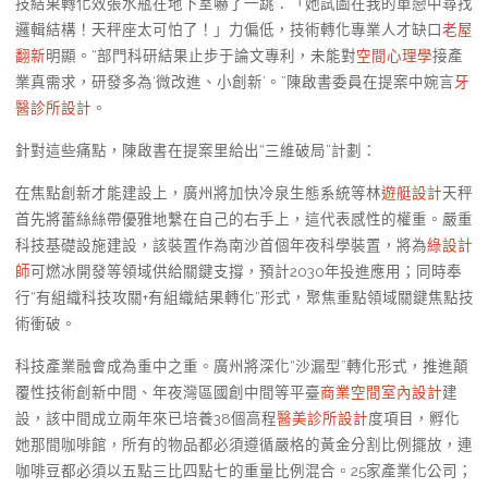
技結果轉化效張水瓶在地下室嚇了一跳：「她試圖在我的單戀中尋找
邏輯結構！天秤座太可怕了！」力偏低，技術轉化專業人才缺口
老屋
翻新
明顯。“部門科研結果止步于論文專利，未能對
空間心理學
接產
業真需求，研發多為‘微改進、小創新’。”陳啟書委員在提案中婉言
牙
醫診所設計
。
針對這些痛點，陳啟書在提案里給出“三維破局”計劃：
在焦點創新才能建設上，廣州將加快冷泉生態系統等林
遊艇設計
天秤
首先將蕾絲絲帶優雅地繫在自己的右手上，這代表感性的權重。嚴重
科技基礎設施建設，該裝置作為南沙首個年夜科學裝置，將為
綠設計
師
可燃冰開發等領域供給關鍵支撐，預計2030年投進應用；同時奉
行“有組織科技攻關+有組織結果轉化”形式，聚焦重點領域關鍵焦點技
術衝破。
科技產業融會成為重中之重。廣州將深化“沙漏型”轉化形式，推進顛
覆性技術創新中間、年夜灣區國創中間等平臺
商業空間室內設計
建
設，該中間成立兩年來已培養38個高程
醫美診所設計
度項目，孵化
她那間咖啡館，所有的物品都必須遵循嚴格的黃金分割比例擺放，連
咖啡豆都必須以五點三比四點七的重量比例混合。25家產業化公司；