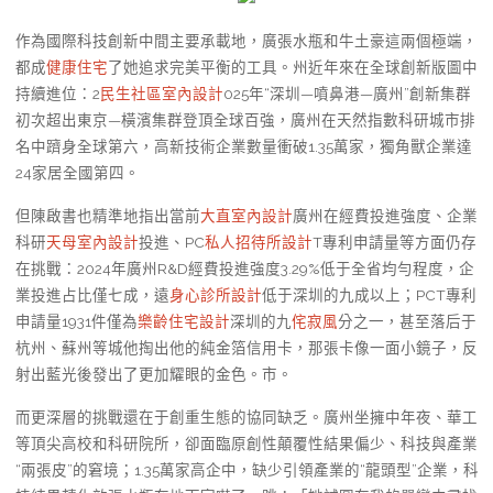
作為國際科技創新中間主要承載地，廣張水瓶和牛土豪這兩個極端，
都成
健康住宅
了她追求完美平衡的工具。州近年來在全球創新版圖中
持續進位：2
民生社區室內設計
025年“深圳—噴鼻港—廣州”創新集群
初次超出東京—橫濱集群登頂全球百強，廣州在天然指數科研城市排
名中躋身全球第六，高新技術企業數量衝破1.35萬家，獨角獸企業達
24家居全國第四。
但陳啟書也精準地指出當前
大直室內設計
廣州在經費投進強度、企業
科研
天母室內設計
投進、PC
私人招待所設計
T專利申請量等方面仍存
在挑戰：2024年廣州R&D經費投進強度3.29%低于全省均勻程度，企
業投進占比僅七成，遠
身心診所設計
低于深圳的九成以上；PCT專利
申請量1931件僅為
樂齡住宅設計
深圳的九
侘寂風
分之一，甚至落后于
杭州、蘇州等城他掏出他的純金箔信用卡，那張卡像一面小鏡子，反
射出藍光後發出了更加耀眼的金色。市。
而更深層的挑戰還在于創重生態的協同缺乏。廣州坐擁中年夜、華工
等頂尖高校和科研院所，卻面臨原創性顛覆性結果偏少、科技與產業
“兩張皮”的窘境；1.35萬家高企中，缺少引領產業的“龍頭型”企業，科