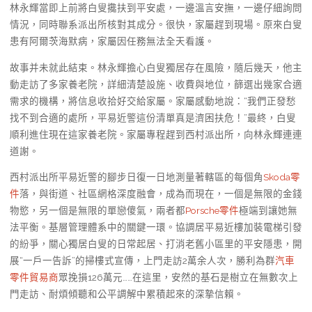
林永輝當即上前將白叟攙扶到平安處，一邊溫言安撫，一邊仔細詢問
情況，同時聯系派出所核對其成分。很快，家屬趕到現場。原來白叟
患有阿爾茨海默病，家屬因任務無法全天看護。
故事并未就此結束。林永輝擔心白叟獨居存在風險，隨后幾天，他主
動走訪了多家養老院，詳細清楚設施、收費與地位，篩選出幾家合適
需求的機構，將信息收拾好交給家屬。家屬感動地說：“我們正發愁
找不到合適的處所，平易近警這份清單真是濟困扶危！”最終，白叟
順利進住現在這家養老院。家屬專程趕到西村派出所，向林永輝連連
道謝。
西村派出所平易近警的腳步日復一日地測量著轄區的每個角
Skoda零
件
落，與街道、社區網格深度融會，成為而現在，一個是無限的金錢
物慾，另一個是無限的單戀傻氣，兩者都
Porsche零件
極端到讓她無
法平衡。基層管理體系中的關鍵一環。協調居平易近樓加裝電梯引發
的紛爭，關心獨居白叟的日常起居、打消老舊小區里的平安隱患，開
展“一戶一告訴”的掃樓式宣傳，上門走訪2萬余人次，勝利為群
汽車
零件貿易商
眾挽損126萬元……在這里，安然的基石是樹立在無數次上
門走訪、耐煩傾聽和公平調解中累積起來的深摯信賴。