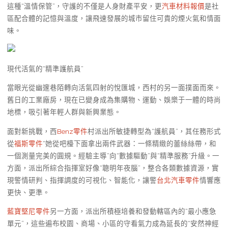
這種“溫情保管”，守護的不僅是人身財產平安，更
汽車材料報價
是社
區配合體的記憶與溫度，讓飛速發展的城市留住可貴的煙火氣和情面
味。
現代活氣的“精準護航員”
當眼光從幽邃巷陌轉向活氣四射的悅匯城，西村的另一面撲面而來。
舊日的工業廠房，現在已變身成為集購物、運動、娛樂于一體的時尚
地標，吸引著年輕人群與新興業態。
面對新挑戰，西
Benz零件
村派出所敏捷轉型為“護航員”，其任務形式
從
福斯零件
“她從吧檯下面拿出兩件武器：一條精緻的蕾絲絲帶，和
一個測量完美的圓規。經驗主導”向“數據驅動”與“精準服務”升級。一
方面，派出所綜合指揮室好像“聰明年夜腦”，整合各類數據資源，實
現警情研判、指揮調度的可視化、智能化，讓警
台北汽車零件
情響應
更快、更準。
藍寶堅尼零件
另一方面，派出所積極培養和發動轄區內的“最小應急
單元”，這些遍布校園、商場、小區的守看氣力成為延長的“安然神經