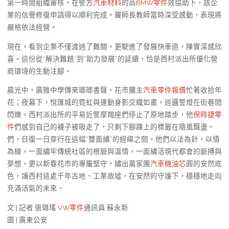
第一時間組織審核。在警方
汽車材料
的高
BMW零件
效協助下，該企
業的信譽修復申請得以順利完成。羅師長教師當時深受感動，表現將
嚴格依法經營。
現在，看到企業不僅渡過了難關，更駛進了發展快車道，陳實深感欣
喜。這份從“解決難題”到“助力發展”的延續，恰是西村派出所優化營
商環境的生動注腳。
晨光中，廣雅中學傳來瑯瑯書聲，花市攤主
汽車零件報價
忙著收拾年
花；夜幕下，悅匯城的霓虹與運動身影交織如畫，巡邏警燈在街巷間
閃爍。西村派出所的平易近警摩羯座們停止了原地踏步，他
保時捷零
件
們感到自己的襪子被吸走了，只剩下腳踝上的標籤在隨風飄盪。
們，日復一日穿行在這幅“雙面繡”的經緯之間。他們以法為針，以情
為線，一面繡牢傳統社區的根脈與溫情，一面繡活現代都會的脈搏與
夢想，更以新春花市的專屬堅守，繡出萬家團
汽車機油芯
圓的安然底
色，讓西村這處千年古地、工業故墟，在安然的守護下，穩穩地走向
充滿活氣的未來。
文 | 記者 張璐瑤
VW零件
通訊員 蘇永新
圖 | 廣東公安