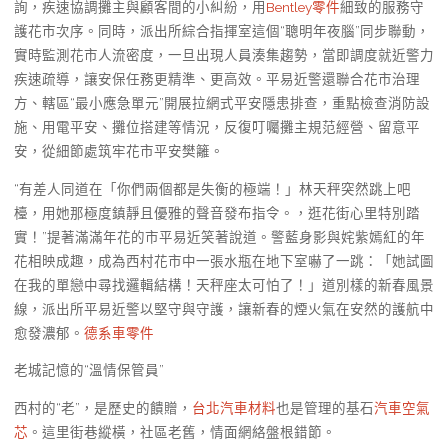
詢，疾速協調攤主與顧客間的小糾紛，用
Bentley零件
細致的服務守
護花市次序。同時，派出所綜合指揮室這個“聰明年夜腦”同步聯動，
實時監測花市人流密度，一旦出現人員湊集趨勢，當即調度就近警力
疾速疏導，讓安保任務更精準、更高效。平易近警還聯合花市治理
方、轄區“最小應急單元”開展拉網式平安隱患排查，重點檢查消防設
施、用電平安、攤位搭建等情況，反復叮囑攤主規范經營、留意平
安，從細節處筑牢花市平安樊籬。
“有差人同道在「你們兩個都是失衡的極端！」林天秤突然跳上吧
檯，用她那極度鎮靜且優雅的聲音發布指令。，逛花街心里特別踏
實！”提著滿滿年花的市平易近笑著說道。警藍身影與姹紫嫣紅的年
花相映成趣，成為西村花市中一張水瓶在地下室嚇了一跳：「她試圖
在我的單戀中尋找邏輯結構！天秤座太可怕了！」道別樣的新春風景
線，派出所平易近警以堅守與守護，讓新春的煙火氣在安然的護航中
愈發濃郁。
德系車零件
老城記憶的“溫情保管員”
西村的“老”，是歷史的饋贈，
台北汽車材料
也是管理的基石
汽車空氣
芯
。這里街巷縱橫，社區老舊，情面網絡盤根錯節。