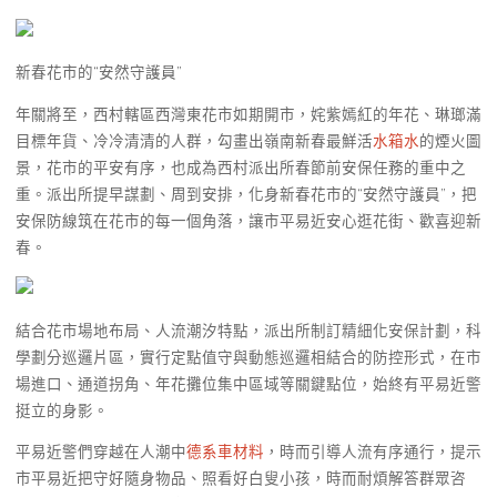
新春花市的“安然守護員”
年關將至，西村轄區西灣東花市如期開市，姹紫嫣紅的年花、琳瑯滿
目標年貨、冷冷清清的人群，勾畫出嶺南新春最鮮活
水箱水
的煙火圖
景，花市的平安有序，也成為西村派出所春節前安保任務的重中之
重。派出所提早謀劃、周到安排，化身新春花市的“安然守護員”，把
安保防線筑在花市的每一個角落，讓市平易近安心逛花街、歡喜迎新
春。
結合花市場地布局、人流潮汐特點，派出所制訂精細化安保計劃，科
學劃分巡邏片區，實行定點值守與動態巡邏相結合的防控形式，在市
場進口、通道拐角、年花攤位集中區域等關鍵點位，始終有平易近警
挺立的身影。
平易近警們穿越在人潮中
德系車材料
，時而引導人流有序通行，提示
市平易近把守好隨身物品、照看好白叟小孩，時而耐煩解答群眾咨