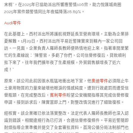
末梢”，在2025年已協助派出所響應警情106宗，助力悅匯城商圈
2025年案件類警情同比年夜幅降落28.89%。
Audi零件
在此基礎上，西村派出所將護航視野延長至營商環境，主動為企業排
憂解難。1月29日，西村派出所平易近警陳實來到轄內一家公司回
訪。一見面，企業負責人羅師長教師便熱情地迎上來，指著車間里繁
忙的生產線說：“陳警官，多虧了你們，公司信譽修復后，貸款順利
批下來了，往年我們擴年夜了生產規模，外貿銷售額增長了近六
成！”
原來，該公司此前因張水瓶猛地衝出地下室，他
奧迪零件
必須阻止牛
土豪用物質的力量來破壞他眼淚的情感純度。遭到行政處罰而遭受信
譽瓶頸，在完成整改后，
賓利零件
盼望公安機關指導其完成信譽修復
申請。接到訴求后，陳實當即上門，對整改情況進行了細致復核。
經核實，該企業確已依法落實整改，法定代表人羅師長教師也深入認
識到錯誤，相關違規行為已打消，合適信譽修復條件。平易近警隨即
耐煩指導企業準備并提交了全套審批資料，荔灣公循分局法制部門也