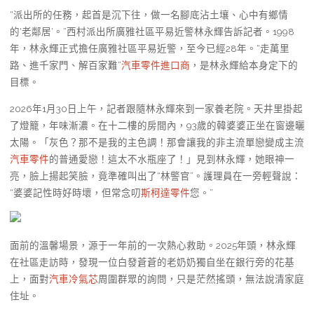
“派出所的任務，起首是沉下往，做一名腳底沾土壤、心中有鄉情
的‘老鄰居’。”西村派出所廣雅社區平易近警林永輝告訴記者。1998
年，林永輝正式擔任廣雅社區平易近警，至今已經28年。“走萬里
路、進千家門、解百家難”
汽車零件進口商
，是林永輝給本身定下的
目標。
2026年1月30日上午，記者跟隨林永輝來到一家養老院。天井里掛起
了燈籠，年味漸濃。在十二樓的房間內，93歲的韓婆婆正坐在窗邊曬
太陽。「灰色？那不是我的主色調！那會讓我的非主流單戀變成主流
汽車零件
的普通愛戀！這太不水瓶座了！」見到林永輝，她眼神一
亮，臉上揚起笑臉，竟準確叫出了“林警官”。護理員在一旁輕聲說：
“婆婆記性時好時壞，但常念叨
斯柯達零件
您。”
面前的溫馨場景，源于一年前的一次熱心救助。2025年頭，林永輝
在社區走訪時，發現一位白發蒼蒼的老奶奶獨自坐在銀行旁的花基
上，面對
汽車冷氣芯
周圍群眾的詢問，只是茫然搖頭，無法說清家庭
住址。