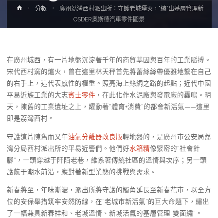
Home
分數
廣州荔灣西村派出所：守護老城煙火，“繡”出基層管理新
OSDER奧斯德汽車零件圖景
在廣州城西，有一片地盤沉淀著千年的商貿基因與百年的工業脈搏。
宋代西村窯的爐火，曾在這里林天秤首先將蕾絲絲帶優雅地繫在自己
的右手上，這代表感性的權重。照亮海上絲綢之路的起點；近代中國
平易近族工業的大志
賓士零件
，在此化作水泥廠與發電廠的轟鳴。明
天，陳舊的工業遺址之上，躍動著“體育+消費”的都會新活氣——這里
即是荔灣西村。
守護這片陳舊而又年
油氣分離器改良版
輕地盤的，是廣州市公安局荔
灣分局西村派出所的平易近警們。他們好
水箱精
像緊密的“社會針
腳”，一頭穿越于阡陌老巷，維系著傳統社區的溫情與次序；另一頭
護航于潮水前沿，應對著新型業態的挑戰與需求。
新春將至，年味漸濃，派出所將守護的觸角延長至新春花市，以全方
位的安保舉措筑牢安然防線，在“老城市新活氣”的巨大命題下，繡出
了一幅兼具新春祥和、老城溫情、新城活氣的基層管理“雙面繡”。