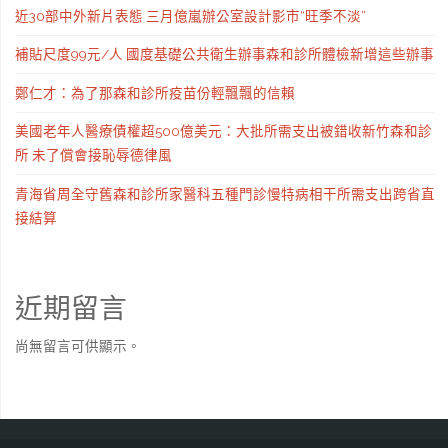
近30部中外新片表態 三月億嵐辦公室設計影市“旺季不淡”
補貼尺度99元/人 國度基礎公共衛生辦事森和診所體檢新增這些辦事
鄭仁才：為了那森和診所疫苗份輕飄飄的信賴
美國老年人醫療債權超500億美元：大批所需支出被錯收新竹森和診
所 未了償會接恥辱德律風
青海省周全守舊森和診所家醫科五種門診慢特病相干所需支出跨省直
接結算
近期留言
尚無留言可供顯示。