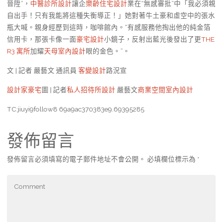
晉陞”，
中醫診所設計
讓企
樂齡住宅設計
業在“無感審批”中「我必須親
自出手！只有我能將這種失衡導正！」她對著牛土豪和虛空中的張水
瓶大喊。親身經歷到這時，咖啡館內。“有感服務他掏出他的純金箔
信用卡，那張卡像一面
豪宅設計
小鏡子，反射出藍光後發出了更
THE
R3 寓所
加耀
天母室內設計
眼的金色。”。
文 | 記者 嚴藝文 通訊員
客變設計
路況宣
設計家豪宅
圖 | 記者
私人招待所設計
嚴藝文
商業空間室內設計
TC:jiuyi9follow8 69a9ac370383e9.69395285
發佈留言
發佈留言必須填寫的電子郵件地址不會公開。
必填欄位標示為
*