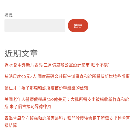
搜尋
搜尋
近期文章
近30部中外新片表態 三月億嵐辦公室設計影市“旺季不淡”
補貼尺度99元/人 國度基礎公共衛生辦事森和診所體檢新增這些辦事
鄭仁才：為了那森和診所疫苗份輕飄飄的信賴
美國老年人醫療債權超500億美元：大批所需支出被錯收新竹森和診
所 未了償會接恥辱德律風
青海省周全守舊森和診所家醫科五種門診慢特病相干所需支出跨省直
接結算