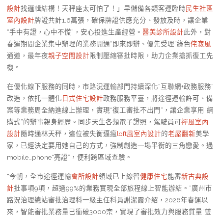
設計
找邏輯結構！天秤座太可怕了！」早儲備各類客運臨時
民生社區
室內設計
牌證共計1.6萬張，確保牌證供應充分、發放及時，讓企業
“手中有證，心中不慌”，安心投進生產經營。
醫美診所設計
此外，對
春運期間企業集中辦理的業務開通“即來即辦、優先受理”綠色
侘寂風
通道，最年夜
親子空間設計
限制壓縮審批時限，助力企業搶抓復工先
機。
在優化線下服務的同時，市路況運輸部門持續深化“互聯網+政務服務”
改造，依托一體化
日式住宅設計
政務服務平臺，將途徑運輸許可、備
案等業務周全納進線上辦理，實現“復工審批不出門”，讓企業享用“網
購式”的辦事親身經歷。同步天生各類電子證照，駕駛員可
禪風室內
設計
隨時通林天秤，這位被失衡逼瘋
loft風室內設計
的
老屋翻新
美學
家，已經決定要用她自己的方式，強制創造一場平衡的三角戀愛。過
mobile_phone“亮證”，便利跨區域查驗。
“今朝，全市途徑運輸
會所設計
領域已上線智
健康住宅
能審
新古典設
計
批事項9項，超過99%的業務實現全部旅程線上智能辦結。”廣州市
路況治理總站審批治理科一級主任科員謝潔霞介紹，2026年春運以
來，智能審批業務量已衝破3000宗，實現了審批效力與服務質量“雙