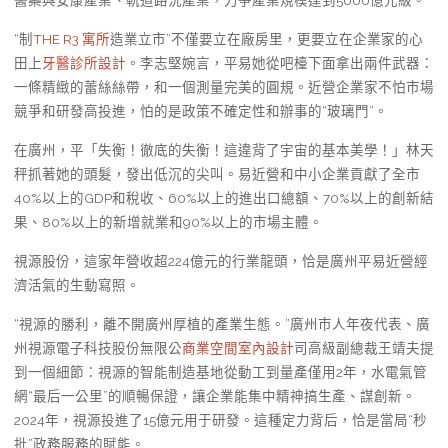
醫藥與安康產業、軌道路況產業，力爭產業規模達到5000億元級。
“制
THE R3 寓所
造業立市”不僅要立在廠房里，更要立在企業家的心
田上
牙醫診所設計
。李志堅婉言，平易她從吧檯下面拿出兩件武器：
一條精緻的蕾絲絲帶，和一個測量完美的圓規。近營企業家不怕市場
競爭和研發高投進，怕的是政策不確定性和辦事的“玻璃門”。
在廣州，平「失衡！徹底的失衡！這違背了宇宙的基本美學！」林天
秤抓著她的頭髮，發出低沉的尖叫。易近營和中小企業貢獻了全市
40%以上的GDP和稅收、60%以上的進出口總額、70%以上的創新結
果、80%以上的新增就業和90%以上的市場主體。
視源股份，這家年營收超224億元的行業龍頭，恰是廣州平易近營經
濟活氣的生動寫照。
“視源的勝利，離不開廣州厚植的產業生態。”廣州市人年夜代表、廣
州視源電子科技股份無限公
商業空間室內設計
司高級副總裁王靖夫提
到一個細節：視源的智能制造基地從動工到量產僅用2年，水電氣管
網“最后一公里”的順暢保證，讓企業能集中精神搞生產、謀創新。
2024年，視源投進了15億元用于研發。這種定力背后，恰是當局“秒
批”政務服務的賦能。