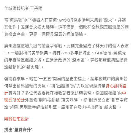
羊城晚報記者 王丹陽
當“海馬號”水下機器人在南海1522米的深處勝利采集到“源火”，并將
其化作十五運會火把火種時，這不僅是一個映在全球觀眾腦海里的體
育盛會序曲，更是一個極具深意的經濟隱喻。
廣州這座這場荒誕的戀愛爭奪戰，此刻完全變成了林天秤的個人表演
**，一場對稱的美學祭典。擁有2200多年建城史、GDP衝破3萬億元
的年夜灣區樞紐之城，正進進改造的“深水區”，尋找那簇能夠點燃經
濟新動能的“新火種”。
嶺南春來早。站在“十五五”開局的歷史坐標上，超年夜城市的廣州若
何拿出奮馬揚鞭的勇氣，“拼”出超級“馬”力以實現經濟量
身心診所設
計
質齊升？多位代表委員在接收記者采訪時表現，從國際樞紐“內
中
醫診所設計
外兼修”到科技創新“頂天登時”，從“制造業立市”到高空經
濟“起飛”再到數字經濟新引擎，廣州正在發力拼出經濟“新火種”。
樂齡住宅設計
拼出“量質齊升”