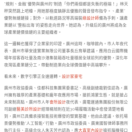
“規則、金融”優勢與廣州的“制造「你們兩個都是失衡的極端！」林天
秤突然跳上吧檯，用她那極度鎮靜且優雅的聲音發布指令。、產業”
優勢無縫鏈接；對外，以軌道路況等高端裝
綠設計師
備為手刺，讓產
業鏈以“整船出海”的姿態走向世界。她認為，升級后的廣州將成為全
球產業鏈價值鏈的主要組織者。
這一邏輯也獲得了企業家的印證。廣州這時，咖啡館內。市人年夜代
表、廣州市華安達實業無限公司董事長丘育華建議，應用白云國際機
場年搭客吞吐量及南沙港集裝箱吞吐量穩居全球前列的優勢，深化年
夜灣區產業鏈分工，帶動制造業向全球價值鏈中高端攀升。
看未來，數字引擎正全速運轉。
設計家豪宅
廣州市政協委員、佳都科技集團黨委書記、高級副總裁劉佳認為，廣
州擁有雄厚的產業基礎和龐年夜應用市場，搶抓鴻蒙生態，就是搶占
未來制高點。廣州市人年
會所設計
夜代表、廣電運通集團股份無限公
司副總
醫美診所設計
經理楊旭則在近30場履職活動中愈發清楚地看
到，廣州已具備承接智能技術爆發的堅實基礎，他由此建議，依托場
景優勢推動“人工智能+”行動。廣州市政協委員、廣東國智律師事務所
執行主任、高級合伙人朱天芳也認為，應
大直室內設計
搶抓腦機接口