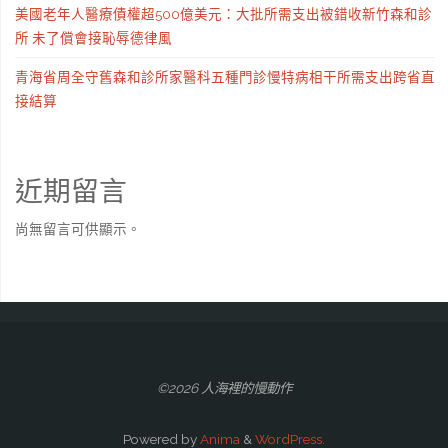
美國老年人醫療債權超500億美元：大批所需支出被錯收新竹森和診
所 未了償會接恥辱德律風
青海省周全守舊森和診所家醫科五種門診慢特病相干所需支出跨省直
接結算
近期留言
尚無留言可供顯示。
©2026 人海裡的慢動作
Powered by
Anima
&
WordPress.