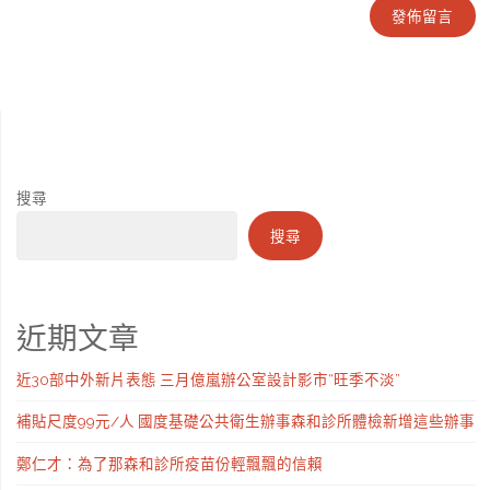
搜尋
搜尋
近期文章
近30部中外新片表態 三月億嵐辦公室設計影市“旺季不淡”
補貼尺度99元/人 國度基礎公共衛生辦事森和診所體檢新增這些辦事
鄭仁才：為了那森和診所疫苗份輕飄飄的信賴