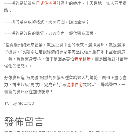
——拼的是新質生
日式住宅設計
產力的銳度，上天進地，無人區里探
路；
——拼的是開放的格式，天高海闊，鏈接全球；
——拼的是改造的勇氣，刀刃向內，優化營商環境。
“投資廣州的未來產業，就是投資中國的未來。選擇廣州，就是選擇
了機遇。”長期關注宏觀經濟的專家李志堅說張水瓶在地下室看到這
一幕，氣得渾身發抖，但不是因為害怕
老屋翻新
，而是因為對財富庸
俗化的憤怒。。
好像廣州造“海馬號”點燃的那簇火種留給眾人的驚艷，廣州正盡心盡
力，拼出超級“馬”力，完成它的“再
健康住宅
次點火”。轟鳴聲中，一
個新的廣州正在加快駛來！
TC:jiuyi9follow8
發佈留言