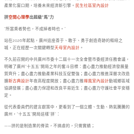
產業化窗口期，培養未來經濟新引擎。
民生社區室內設計
拼
空間心理學
出超級“馬”力
“所當乘者勢也，不成掉者時也。”
站在2026年起點，廣州這座善于、敢于、勇于創造奇跡的樞紐之
城，正在經歷一次關鍵轉型
天母室內設計
。
不久前召開的中共廣州市委十二屆十一次全會暨市委經濟任務會議，
明確了廣州“十五五”開局之年的奮斗目標：盡心盡力推動經濟發展量
質齊升；盡心盡力推動產業科技互促雙強；盡心盡力推進深層次改造
擴
新古典設計
年夜高程度開放；盡心盡力推
禪風室內設計
動城鄉區域
協調發展；盡心盡力保證和改良平易近生；盡心盡力守護社會平安穩
定。
從代表委員們的建言獻策中，更看到了一個立體、生動、熱氣騰騰的
廣州，“十五五”開局這樣“拼”：
——拼的是制造業的脊梁，不搞虛的，只需實績；