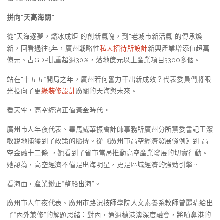
拼向“天高海闊”
從“天海逐夢，燃冰成炬”的創新氣魄，到“老城市新活氣”的傳承煥
新，回看過往5年，廣州戰略性
私人招待所設計
新興產業增添值超萬
億元、占GDP比重超過30%，落地億元以上產業項目3300多個。
站在“十五五”開局之年，廣州若何奮力干出新成效？代表委員們將眼
光投向了更
綠裝修設計
廣闊的天海與未來。
看天空，高空經濟正值黃金時代。
廣州市人年夜代表、畢馬威華振會計師事務所廣州分所黨委書記王潔
敏銳地捕獲到了政策的脈搏。從《廣州市高空經濟發展條例》到“高
空金融十二條”，她看到了省市當局推動高空產業發展的切實行動。
她認為，高空經濟不僅是出海明星，更是區域經濟的強勁引擎。
看海面，產業鏈正“整船出海”。
廣州市人年夜代表、廣州市路況技師學院人文素養系教師曾麗晴給出
了“內外兼修”的解題思緒：對內，通過穗港澳深度融會，將噴鼻港的