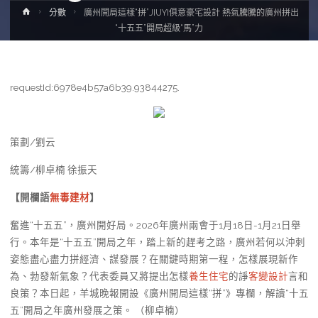
Home
分數
廣州開局這樣“拼”JIUYI俱意豪宅設計 熱氣騰騰的廣州拼出
“十五五”開局超級“馬”力
requestId:6978e4b57a6b39.93844275.
策劃/劉云
統籌/柳卓楠 徐振天
【開欄語
無毒建材
】
奮進“十五五”，廣州開好局。2026年廣州兩會于1月18日-1月21日舉
行。本年是“十五五”開局之年，踏上新的趕考之路，廣州若何以沖刺
姿態盡心盡力拼經濟、謀發展？在關鍵時期第一程，怎樣展現新作
為、勃發新氣象？代表委員又將提出怎樣
養生住宅
的諍
客變設計
言和
良策？本日起，羊城晚報開設《廣州開局這樣“拼”》專欄，解讀“十五
五”開局之年廣州發展之策。 （柳卓楠）