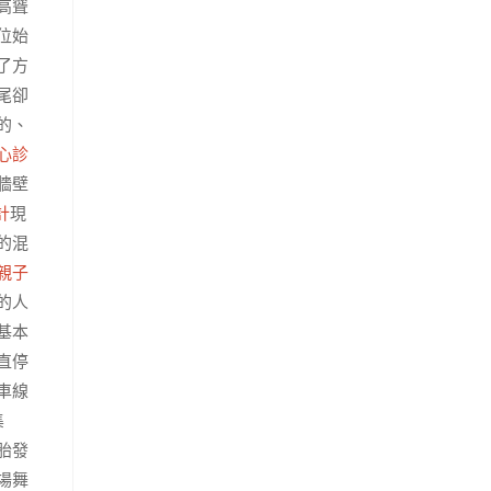
高聳
位始
了方
尾卻
的、
心診
牆壁
計
現
的混
親子
的人
基本
直停
車線
集
胎發
場舞