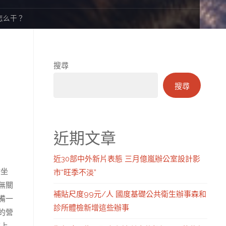
來怎么干？
搜尋
搜尋
近期文章
近30部中外新片表態 三月億嵐辦公室設計影
沾坐
市“旺季不淡”
無關
補貼尺度99元/人 國度基礎公共衛生辦事森和
備一
診所體檢新增這些辦事
的營