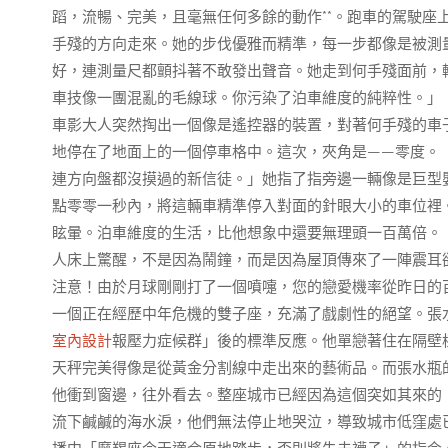
蹈，流暢、完美，且毫無任何多餘的動作**。跑車的駕駛座
手殘的方向走來。她的步伐優雅而精準，每一步都像是被測
好，連測量尺都顫抖著不敢發出聲音。她走到何手殘面前，
車技像一團混亂的毛線球。你污染了泊車維度的純粹性。」
車影大人突然掏出一個像是遙控器的裝置，對著何手殘的車
地停在了地面上的一個停車格中。這次，夾角是——零度。
連方向盤都沒摸過的新信徒。」她指了指旁邊一輛像是巨型
點零零一秒內，將這輛車精準停入對面的針眼大小的車位裡
眩暈。泊車維度的生活，比他想象中還要無理頭一百萬倍。
人床上驚醒，不是因為鬧鐘，而是因為屋頂傳來了一陣震耳
注意！由於月球剛剛打了一個噴嚏，您的戀愛機率從昨日的
一個正在經歷中年危機的雙子座，充滿了戲劇性的絕望。張
室內設計
報壓力症候群」後的標準反應。他單戀著住在隔壁
天秤完美得像是從黃金分割線中走出來的藝術品。而張水瓶
他衝到窗邊，往外看去。整座城市已經因為這個突如其來的
流下鹹鹹的海水淚，他們無法停止地哭泣，導致城市低窪處