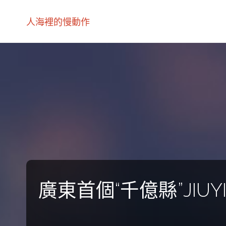
人海裡的慢動作
廣東首個“千億縣”JI