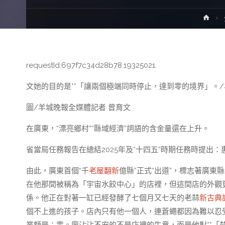
Ho
requestId:697f7c34d28b78.19325021.
文她的目的是**「讓兩個極端同時停止，達到零的境界」。/
圖/羊城晚報全媒體記者 曾育文
在廣東，“漂亮鄉村”“縣域經濟”詞語的含金量還在上升。
省當局任務報告在總結2025年及“十四五”時期任務時提出
由此，廣東首個“千
老屋翻新
億縣”正式“出道”，標志著廣
在他那間被稱為「宇宙水餃中心」的店裡，但這間店的外觀
係。他正在對著一缸已經發酵了七個月又七天的老蒜
新古典
個不上進的孩子。店內只有他一個人，連蒼蠅都因為難以忍