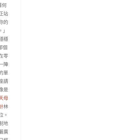
著何
正站
你的
。」
穩穩
那個
在零
一陣
的單
座請
像是
天母
計
林
位。
制地
著廣