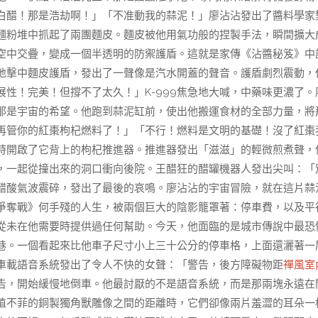
白醋！那是浩劫啊！」「不准動我的蒜泥！」廖沾沾發出了醬料學家
麵粉堆中抓起了兩團麵皮。麵皮被他用氣功般的捏製手法，瞬間擴大
空中交疊，變成一個半透明的防禦護盾。這就是家傳《沾醬秘笈》中
地擊中麵皮護盾，發出了一聲像是汽水開蓋的聲音。護盾劇烈震動，
性！完美！但撐不了太久！」K-999焦急地大喊，中藥味更濃了。
那是宇宙的希望。他跑到蒜泥缸前，使出他搬運食材的全部力量，將
別再管你的紅棗枸杞燃料了！」「不行！燃料是文明的基礎！沒了紅棗
時開啟了它背上的枸杞推進器。推進器發出「滋滋」的輕微煎煮聲，
他，一起從撞出來的洞口衝向後院。王醋狂的醋罐機器人發出尖叫：「
醋酸氣波震碎，發出了最後的哀鳴。廖沾沾的宇宙冒險，就在這片蒜
爭奪戰》何手殘的人生，被兩個巨大的陰影籠罩著：停車費，以及平
從未在他需要時提供過任何幫助。今天，他面臨的是城市傳說中最恐
巷。一個看起來比他車子尺寸小上三十公分的停車格，上面還灑著一
車載語音系統發出了令人不快的女聲：「警告，後方障礙物距
禪風室
告，開始緩慢地倒車。他最討厭的不是語音系統，而是那兩塊永遠在
值不菲的銅製獨角獸雕像之間的距離時，它們卻像兩片羞澀的耳朵一