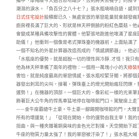
播中「摩羯座今天適合原地踏步，否則將失去襪子」的指令
潮濕的淚水。「負百分之八十七？」張水瓶喃喃自語，感到
日式住宅設計
股積壓已久、無處安放的單戀能量就會越發瘋
廚房裡長滿了巨大的、形狀是林天秤側臉的粉紅色蘑菇。他
會變成某種具備攻擊性的實體。他緊張地跑進他堆滿了星座
助儀！」他衝到一個像是老式彈珠臺的機器前，上面貼滿了
一個不知名的外星計算器改造而成的「情感調節器」。他必
「水瓶座的優勢，就是超脫一切的理性與冷靜…才怪！我只
他為林天秤準備了兩年的禮物：一個用一萬塊小小的天
綠裝
害怕，就是純度最高的單戀情感。張水瓶咬緊牙關，將那個
器發出刺耳的尖叫，接著，彈珠臺上的燈光開始瘋狂閃爍，
運勢！」在機器的頂部，一個巨大的、像彩虹一樣的光束筆
飾著巨大公牛角的悍馬車猛地停在咖啡館門口。駕駛座上走
——金牛座霸總牛土豪。牛土豪一腳踢開咖啡館的門，大聲
所有的壞運氣！」「從現在開始，你的運勢由我主宰！我的
扭曲，與一種夾雜著銅臭味的金色光芒對撞。天空開始下起
牛座的物質力量太強了！我的單戀被汙染了！」張水瓶大喊