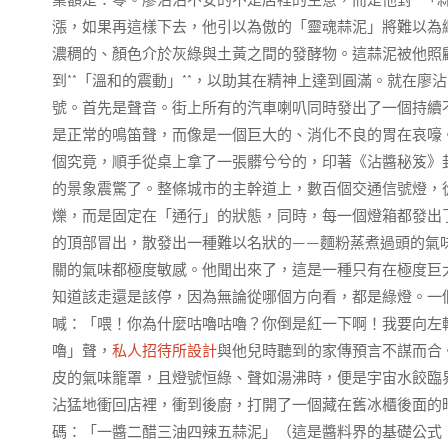
業額是：零。廖沾沾不安的不是店裡的生意，而是他對**「
漲，如果再這樣下去，他引以為傲的「靈魂蒜泥」將難以為
濃稠的、顏色介於灰綠與土黃之間的發酵物。這蒜泥被他照
到**「溫和的震動」**，以助其在精神上達到圓滿。就在
號。首先是聲音。街上所有的汽車喇叭同時發出了一個持續
是正常的鳴笛聲，而像是一個巨大的、消化不良的胃在哀嚎
個究竟，順手從桌上拿了一張髒兮兮的，印著《沾醬秘笈》
的景象震驚了。整條城市的主幹道上，數百個交通信號燈，
爍，而是固定在「通行」的狀態，同時，每一個燈箱都發出
的頂部冒出，散發出一種難以名狀的——麵粉蒸煮過頭的氣
關的氣味都極度敏感。他聞出來了，這是一種只有在極度巨
知道該走還是該停，因為無論從哪個方向看，都是綠燈。一
喊：「喂！你為什麼咕嚕咕嚕？你倒是紅一下啊！我要向左
嚕」聲，
私人招待所設計
與他兒時聽到的家傳預言不謀而合
皮的氣味籠罩，且燈號恒綠、聲如湯沸時，便是宇宙水餃臨
沾猛地衝回店裡，衝到後廚，打開了一個藏在舊冰櫃後面的
碼：「一醬二醋三油四辣五蒜泥」（這是醬料界的基礎公式