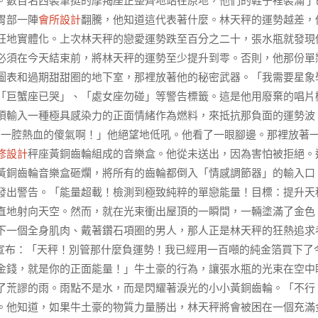
。數百名西裝筆挺的摩羯座正整齊地站在原地，他們的鞋子裡裝滿了
胃部一陣
會所設計
翻騰，他知道這代表著什麼。林天秤的運勢越差，
狂地實體化。上次林天秤的戀愛運勢跌至百分之二十，張水瓶就發現
必須在今天結束前，將林天秤的運勢至少提升到零。否則，他那份單
圖表和過期甜甜圈的地下室，那裡放著他的秘密武器。「我需要星象
「巨蟹座已哭」、「處女座勿碰」等警告標籤。這是他用廢棄的唱片
須輸入一種極具感染力的正面情緒作為燃料，來抵抗那負面的運勢波
有一腔熱血的傻氣啊！」他絕望地低吼。他看了一眼腳邊。那裡放著
修設計
秤座黃銅齒輪組成的音樂盒。他從未送出，因為害怕被拒絕。
黃銅齒輪音樂盒砸爛，將所有的齒輪都倒入「情感調節器」的輸入口
發出警告。「能量超載！檢測到極致純粹的單戀能量！目標：提升天
直地射向天空。然而，就在光束衝出屋頂的一瞬間，一輛塗滿了金色
下一個全身肌肉、戴著鑽石項圈的男人，那人正是林天秤的狂熱追求
宣布：「天秤！別管那什麼負運勢！我已經用一百噸的純金箔買下了
金錢，就是你的正面能量！」牛土豪的行為，讓張水瓶的光束在空中
了荒謬的雨。雨點不是水，而是閃耀著淚光的小小黃銅齒輪。「不行
。他知道，如果牛土豪的物質力量勝出，林天秤將會被困在一個充滿