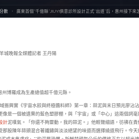
me
分數
廣東首個“千億縣”JIUYI俱意診所設計正式“出道”后，惠州接下
羊城晚報全媒體記者 王丹陽
：惠州博羅成為生產總值超千億元縣。
東縣域振興實《宇宙水餃與終極醬料師》第一章：蒜泥與末日預兆廖沾
更像是一個被遺棄的藍色塑膠棚，與「宇宙」或「中心」這兩個詞毫
設計
泥嘆氣。「你還不夠靈動，我的蒜泥。」他輕聲細語，彷彿在責
受那股陳年蒜頭混合著鐵鏽與淡淡絕望的味道而選擇繞道飛行。今天