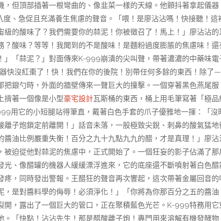
機，但頂部插著一根彎曲的、像韭菜一樣的天線。他顫抖著拿起儀器
八度、急促且充滿養生焦慮的聲音。「喂！是廖沾沾嗎！快接聽！這
宇宙級的酸味了？我們需要你的蒜泥！你被徵召了！馬上！」廖沾沾的
務？酸味？等等！我聞到的不是酸味！是麵粉過度膨脹的焦慮味！還
」「蒜泥？」對面傳來K-999崩潰的尖叫聲，帶著濃濃的中藥味電
推進器快沒紅棗了！快！我們在你的後院！別帶任何多餘的東西！除了—
那把銀勺時，外面的牆壁傳來一聲巨大的撞擊。一個穿著黑色燕尾服
上揹著一個像是小型
豪宅設計
瓦斯桶的東西，桶上用毛筆寫著「極品
999用它的小短腿站得筆直，戴著白色手套的爪子優雅地一揮：「沒
酸離子炮鎖定前離開！」話音未落，一股極致尖銳、刺鼻的酸氣猛地
的醬油比例嚴重失衡！百分之九十九點九九的醋，才是真理！」廖沾
，被迫從他對蒜泥的焦慮中，正式開始了。一個狂妄的影子佔滿了那
發光、像醋罐的機器人緩緩漂浮進來，它的底座還不斷噴射著白色醋
發疼，同時發出警報。王醋狂的聲音再次響起，這次帶著金屬回音的
泥，是對醬料學的侮辱！必須淨化！」「你將為你那百分之五的醬油
開，露出了一個巨大的管口，正在聚積藍色光芒。K-999特務用它
他。「快點！沾沾先生！那是醋酸離子炮！專門用來溶解有機發酵物