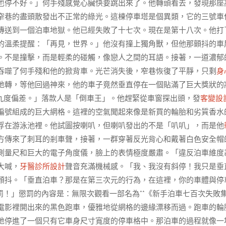
也停不好。」何手殘感覺心臟快要跳出來了。他轉頭看去，發現那座
窄巷的盡頭散發出不正常的綠光。這棟停車塔是個異類，它的三號車
傳送到一個泊車地獄。他已經失敗了十七次。現在是第十八次。他打
的溫柔提醒：「再見，世界。」他沒有撞上獨角獸，但他那顫抖的車
。不是撞擊，而是輕柔的碰觸，像戀人之間的耳語。接著，一道濃郁
吞噬了何手殘和他的掀背車。光芒消失後，窄巷恢復了平靜，只剩
身
地轉，等他回過神來，他的車子竟然垂直停在一個貼滿了巨大獎狀的
九度偏差。」落款人是「倒車王」。他趕緊從車窗探出頭，發
客變設
編號組成的巨大網格。這裡的空氣聞起來像是新買的輪胎和劣質香水
浮在游泳池裡。他試圖按喇叭，但喇叭發出的不是「叭叭」，而是他
方傳來了刺耳的剎車聲，接著，一群穿著反光背心和戴著白色安全帽
測量尺和巨大的電子角度儀，臉上的表情極度嚴肅。「違反泊車維度
大喊，
牙醫診所設計
聲音充滿機械感。「我、我沒有斜停！我只是垂
顫抖。「垂直泊車？那是在第三次元的行為，在這裡，你的車體與停
！」懲罰的內容是：無限次觀看一部名為**《新手泊車七百次失敗
電影裡開出來的黑色跑車，優雅地從網格的邊緣漂移而過。跑車的輪
地停進了一個只有它車身尺寸寬度的停車格中。那泊車的過程就像一