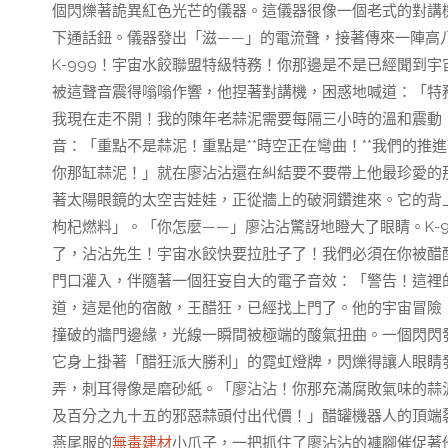
個閃爍著詭異紅色光芒的儀器。這儀器很像一個老式的對講
下通話鈕。儀器發出「滋——」的電流聲，接著傳來一陣高
K-999！宇宙水餃聯盟特級特務！你那邊是不是已經聞到
被這聲音震得嗡嗡作響，他捏著對講機，困惑地喊道：「特
我現在走不開！我的陳年老蒜泥需要每隔三小時的溫和震動！
音：「重點不是蒜泥！重點是**時空正在彎曲！**我們的
你那缸蒜泥！」就在廖沾沾還在糾結要不要帶上他最珍愛的
著太陽眼鏡的太空吉娃娃，正從牆上的破洞鑽進來。它的背
枸杞燃料」。「你怎麼——」廖沾沾驚訝地瞪大了眼睛。K-
了，沾沾先生！宇宙水餃快要拉肚子了！我們必須在你被醋
門口灌入，伴隨著一個狂妄自大的電子音效：「警告！這裡
道，這是他的宿敵，王醋狂，已經找上門了。他的宇宙冒險
撞破的牆門邊緣，光線一瞬間被極端的酸氣扭曲。一個閃閃
它身上掛著「醋狂派大勝利」的霓虹燈牌，閃爍得讓人眼睛
弄，刺耳得像是磨砂紙。「廖沾沾！你那充滿腐敗氣味的蒜
及百分之九十五的邪惡蒜頭付出代價！」醋罐機器人的頂端裂
燕尾服的
無毒建材
小爪子，一把抓住了廖沾沾的褲腳催促著