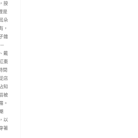
，按
裡是
耳朵
有，
子雜
—
、戴
紅棗
時間
從店
沾知
扇被
霧。
嘲
，以
穿著