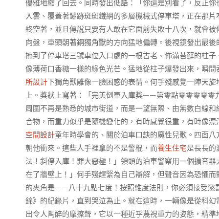
優雅地縮了回去。同時發出低語：「你還是別看了，反正你
入雲、覆蓋著鏽跡斑斑鐵網的多層機械式停車塔，正在那片
終空著，並且傳說只要有人敢在它面前失敗十八次，就會被
向盤，車頭朝著銅獨角獸的方向猛地偏轉。後視鏡發出最後
擦到了停車塔三號車位入口處的一根古老、佈滿苔蘚的柱子
像薄荷口香糖一樣的綠色光芒。猛地從柱子爆發出來，瞬間
所設計
下獨角獸雕像一臉困惑的表情。何手殘感覺一陣天旋
上。獎狀上寫著：「完美倒車入庫獎——第零點零零零零零
周圍不再是熟悉的城市街道，而是一望無際、由無數白線和
合物，而重力似乎是隨機變化的，有時感覺很重，有時像漂
空間設計
童年時學會的、關於泊車口訣的魔性兒歌。四面八
朝他衝來。這些人手裡拿的不是警棍，而
養生住宅
是長長的
法！斜停入庫！罪大惡極！」領頭的泊車警察用一個擴音器
在了牆壁上！」何手殘趕緊為自己辯解，但聲音因為恐懼而
的夾角是——八十九點七度！按照維度法則，你必須接受懲罰
錦》的紀錄片，直到哭泣為止。就在這時，一輛像是從科幻
出令人陶醉的摩擦聲，它以一種近乎蔑視重力的姿態，精準