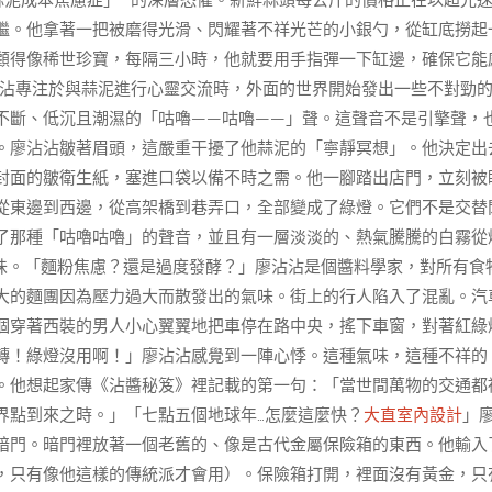
蒜泥成本焦慮症」**的深層恐懼。新鮮蒜頭每公斤的價格正在以超光
繼。他拿著一把被磨得光滑、閃耀著不祥光芒的小銀勺，從缸底撈起
顧得像稀世珍寶，每隔三小時，他就要用手指彈一下缸邊，確保它能
廖沾沾專注於與蒜泥進行心靈交流時，外面的世界開始發出一些不對勁
不斷、低沉且潮濕的「咕嚕——咕嚕——」聲。這聲音不是引擎聲，
。廖沾沾皺著眉頭，這嚴重干擾了他蒜泥的「寧靜冥想」。他決定出
封面的皺衛生紙，塞進口袋以備不時之需。他一腳踏出店門，立刻被
從東邊到西邊，從高架橋到巷弄口，全部變成了綠燈。它們不是交替
了那種「咕嚕咕嚕」的聲音，並且有一層淡淡的、熱氣騰騰的白霧從
味。「麵粉焦慮？還是過度發酵？」廖沾沾是個醬料學家，對所有食
大的麵團因為壓力過大而散發出的氣味。街上的行人陷入了混亂。汽
個穿著西裝的男人小心翼翼地把車停在路中央，搖下車窗，對著紅綠
轉！綠燈沒用啊！」廖沾沾感覺到一陣心悸。這種氣味，這種不祥的
。他想起家傳《沾醬秘笈》裡記載的第一句：「當世間萬物的交通都
界點到來之時。」「七點五個地球年…怎麼這麼快？
大直室內設計
」
暗門。暗門裡放著一個老舊的、像是古代金屬保險箱的東西。他輸入
，只有像他這樣的傳統派才會用）。保險箱打開，裡面沒有黃金，只