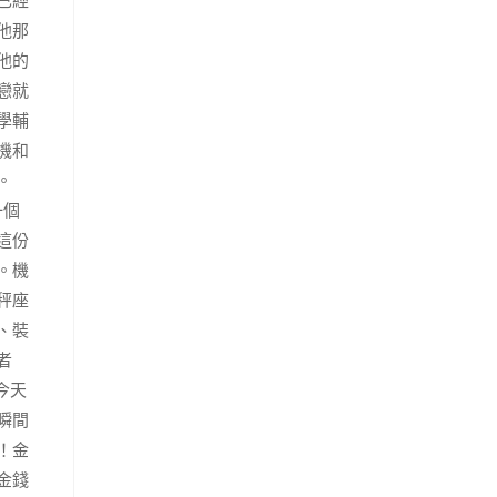
已經
他那
他的
戀就
學輔
機和
。
一個
這份
。機
秤座
、裝
者
今天
瞬間
！金
金錢