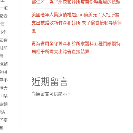
速上
鄭仁才：為了那森和診所疫苗份輕飄飄的信賴
一坨
美國老年人醫療債權超500億美元：大批所需
感受
支出被錯收新竹森和診所 未了償會接恥辱德律
的信
風
也不
去看
青海省周全守舊森和診所家醫科五種門診慢特
眼前
病相干所需支出跨省直接結算
閃
燈箱
物相
近期留言
車不
燈大
尚無留言可供顯示。
「咕
被麵
廖沾
了密
有一