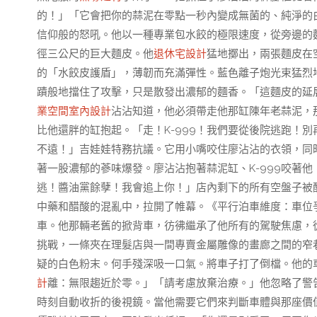
的！」「它會把你的蒜泥在零點一秒內變成無菌的、純淨的
信仰般的怒吼。他以一種專業包水餃的極限速度，從旁邊的
徑三公尺的巨大麵皮。他
退休宅設計
猛地擲出，兩張麵皮在
的「水餃皮護盾」，薄韌而充滿彈性。藍色離子炮光束猛烈
蹟般地擋住了攻擊，只是散發出濃郁的麵香。「這麵皮的延展
業空間室內設計
沾沾知道，他必須帶走他那缸陳年老蒜泥，
比他還胖的缸抱起。「走！K-999！我們要從後院逃跑！
不遠！」吉娃娃特務抗議。它用小嘴咬住廖沾沾的衣領，同
著一股濃郁的蔘味爆發。廖沾沾抱著蒜泥缸、K-999咬著
逃！醬油黨餘孽！我會追上你！」店內剩下的所有空盤子被
中藥和醋酸的混亂中，拉開了帷幕。《平行泊車維度：車位
車。他那輛老舊的掀背車，彷彿繼承了他所有的駕駛焦慮，
挑戰，一條夾在理髮店與一間專賣金屬雕像的畫廊之間的窄
疑的白色粉末。何手殘深吸一口氣。將車子打了倒檔。他的
計
離：無限趨近於零。」「請考慮放棄治療。」他忽略了警
時刻自動收折的後視鏡。當他需要它們來判斷車體與那座價