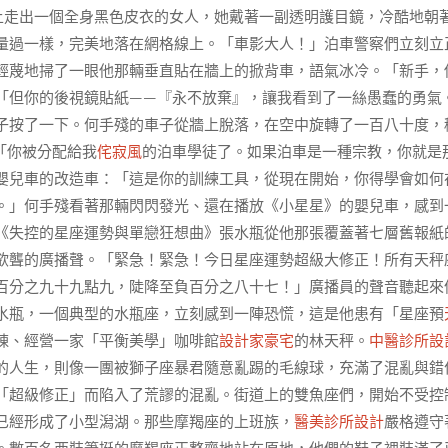
上走出一個全身黑色皮衣的女人，她戴著一副透明護目鏡，冷酷地朝
量過一樣，完美地落在網格線上。「車影大人！」泊車警察們立刻立
輕蔑地掃了一眼他那輛垂直貼在牆上的掀背車，語氣冰冷。「新手，
「但你的後視鏡貼紙——『永不放棄』，讓我看到了一絲愚蠢的勇氣
子按了一下。何手殘的車子從牆上脫落，在空中旋轉了一百八十度，
「你被分配給我
侘寂風
的泊車學徒了。如果泊車是一種宗教，你就是
嬰兒車的改造車：「這是你的訓練工具，從現在開始，你得學會如何
。」何手殘看著那輛閃閃發光、還在播放《小星星》的嬰兒車，感到
《失控的星座運勢與單戀狂想曲》張水瓶從他那張覆蓋著七層舊報紙
欲聾的廣播聲。「緊急！緊急！今日星座運勢超級大修正！所有天秤
百分之九十九點九，陡降至負百分之八十七！」廣播員的聲音聽起來
水瓶，一個典型的水瓶座，立刻感到一陣恐慌，這是他患有「星座預
棟、經營一家「平衡美學」咖啡館
設計家豪宅
的林天秤。
中醫診所設
的人生，則像一團被獅子座暴君隨意亂踢的毛線球，充滿了混亂與錯
「超級修正」而陷入了荒謬的混亂。街道上的雙魚座們，開始不受控
已經形成了小型潟湖。那些摩羯座的上班族，
醫美診所設計
嚴格遵守