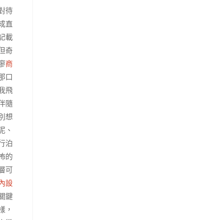
對待
成直
記載
但奇
廖
商
那口
我飛
伴隨
別想
泥、
行泊
怖的
層可
內設
關鍵
樣，