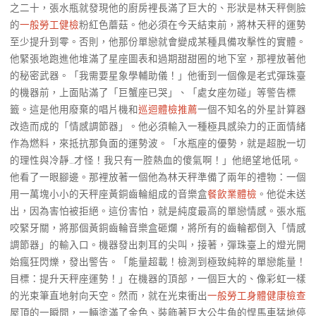
之二十，張水瓶就發現他的廚房裡長滿了巨大的、形狀是林天秤側臉
的
一般勞工健檢
粉紅色蘑菇。他必須在今天結束前，將林天秤的運勢
至少提升到零。否則，他那份單戀就會變成某種具備攻擊性的實體。
他緊張地跑進他堆滿了星座圖表和過期甜甜圈的地下室，那裡放著他
的秘密武器。「我需要星象學輔助儀！」他衝到一個像是老式彈珠臺
的機器前，上面貼滿了「巨蟹座已哭」、「處女座勿碰」等警告標
籤。這是他用廢棄的唱片機和
巡迴體檢推薦
一個不知名的外星計算器
改造而成的「情感調節器」。他必須輸入一種極具感染力的正面情緒
作為燃料，來抵抗那負面的運勢波。「水瓶座的優勢，就是超脫一切
的理性與冷靜…才怪！我只有一腔熱血的傻氣啊！」他絕望地低吼。
他看了一眼腳邊。那裡放著一個他為林天秤準備了兩年的禮物：一個
用一萬塊小小的天秤座黃銅齒輪組成的音樂盒
餐飲業體檢
。他從未送
出，因為害怕被拒絕。這份害怕，就是純度最高的單戀情感。張水瓶
咬緊牙關，將那個黃銅齒輪音樂盒砸爛，將所有的齒輪都倒入「情感
調節器」的輸入口。機器發出刺耳的尖叫，接著，彈珠臺上的燈光開
始瘋狂閃爍，發出警告。「能量超載！檢測到極致純粹的單戀能量！
目標：提升天秤座運勢！」在機器的頂部，一個巨大的、像彩虹一樣
的光束筆直地射向天空。然而，就在光束衝出
一般勞工身體健康檢查
屋頂的一瞬間，一輛塗滿了金色、裝飾著巨大公牛角的悍馬車猛地停