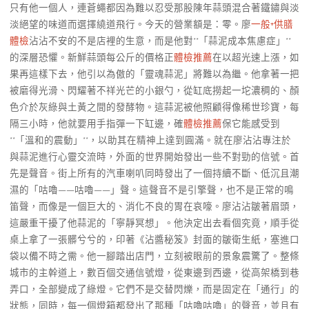
只有他一個人，連蒼蠅都因為難以忍受那股陳年蒜頭混合著鐵鏽與淡
淡絕望的味道而選擇繞道飛行。今天的營業額是：零。廖
一般+供膳
體檢
沾沾不安的不是店裡的生意，而是他對**「蒜泥成本焦慮症」**
的深層恐懼。新鮮蒜頭每公斤的價格正
體檢推薦
在以超光速上漲，如
果再這樣下去，他引以為傲的「靈魂蒜泥」將難以為繼。他拿著一把
被磨得光滑、閃耀著不祥光芒的小銀勺，從缸底撈起一坨濃稠的、顏
色介於灰綠與土黃之間的發酵物。這蒜泥被他照顧得像稀世珍寶，每
隔三小時，他就要用手指彈一下缸邊，確
體檢推薦
保它能感受到
**「溫和的震動」**，以助其在精神上達到圓滿。就在廖沾沾專注於
與蒜泥進行心靈交流時，外面的世界開始發出一些不對勁的信號。首
先是聲音。街上所有的汽車喇叭同時發出了一個持續不斷、低沉且潮
濕的「咕嚕——咕嚕——」聲。這聲音不是引擎聲，也不是正常的鳴
笛聲，而像是一個巨大的、消化不良的胃在哀嚎。廖沾沾皺著眉頭，
這嚴重干擾了他蒜泥的「寧靜冥想」。他決定出去看個究竟，順手從
桌上拿了一張髒兮兮的，印著《沾醬秘笈》封面的皺衛生紙，塞進口
袋以備不時之需。他一腳踏出店門，立刻被眼前的景象震驚了。整條
城市的主幹道上，數百個交通信號燈，從東邊到西邊，從高架橋到巷
弄口，全部變成了綠燈。它們不是交替閃爍，而是固定在「通行」的
狀態，同時，每一個燈箱都發出了那種「咕嚕咕嚕」的聲音，並且有