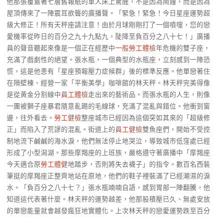
他那張覆蓋著七層舊報紙的單人床上驚醒，不是因為鬧鐘，而是因為
屋頂傳來了一陣震耳欲聾的廣播聲。「緊急！緊急！今日星座運勢超
級大修正！所有天秤座請注意！由於月球剛剛打了一個噴嚏，您的戀
愛機率從昨日的百分之九十九點九，陡降至負百分之八十七！」廣播
員的聲音聽起來像是一個正在經歷中
一般勞工體檢
年危機的雙子座，
充滿了戲劇性的絕望。張水瓶，一個典型的水瓶座，立刻感到一陣恐
慌，這是他患有「星座預報壓力症候群」後的標準反應。他單戀著住
在隔壁棟、經營一家「平衡美學」咖啡館的林天秤。林天秤完美得像
是從黃金分割線中
員工體檢
走出來的藝術品。而張水瓶的人生，則像
一團被獅子座暴君隨意亂踢的毛線球，充滿了混亂與錯位。他衝到窗
邊，往外看去。
勞工健檢
整座城市已經因為這個突如其來的「超級修
正」而陷入了荒謬的混亂。街道上的
員工健檢
雙魚座們，開始不受控
制地流下鹹鹹的海水淚，他們無法停止地哭泣，導致城市低窪處已經
形成了小型潟湖。那些摩羯座的上班族，嚴格遵守著廣播中「摩羯座
今天適合原
勞工體健
地踏步，否則將失去襪子」的指令。數百名西裝
筆挺的摩羯座正整齊地站在原地，他們的鞋子裡裝滿了已經潮濕的淚
水。「負百分之八十七？」張水瓶喃喃自語，感到胃部一陣翻騰，他
知道這代表著什麼。林天秤的運勢越差，他那股積壓已久、無處安放
的單戀能量就會越發瘋狂地實體化。上次林天秤的戀愛運勢跌至百分