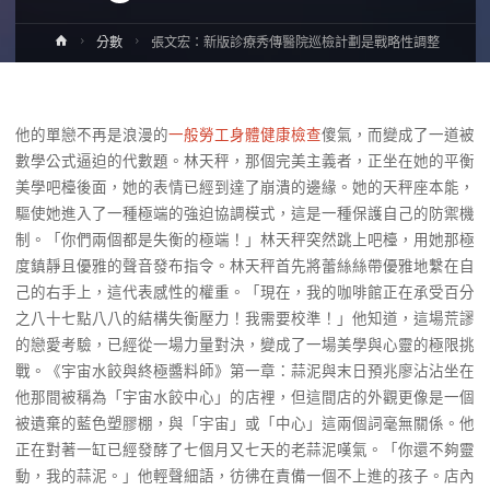
Home
分數
張文宏：新版診療秀傳醫院巡檢計劃是戰略性調整
他的單戀不再是浪漫的
一般勞工身體健康檢查
傻氣，而變成了一道被
數學公式逼迫的代數題。林天秤，那個完美主義者，正坐在她的平衡
美學吧檯後面，她的表情已經到達了崩潰的邊緣。她的天秤座本能，
驅使她進入了一種極端的強迫協調模式，這是一種保護自己的防禦機
制。「你們兩個都是失衡的極端！」林天秤突然跳上吧檯，用她那極
度鎮靜且優雅的聲音發布指令。林天秤首先將蕾絲絲帶優雅地繫在自
己的右手上，這代表感性的權重。「現在，我的咖啡館正在承受百分
之八十七點八八的結構失衡壓力！我需要校準！」他知道，這場荒謬
的戀愛考驗，已經從一場力量對決，變成了一場美學與心靈的極限挑
戰。《宇宙水餃與終極醬料師》第一章：蒜泥與末日預兆廖沾沾坐在
他那間被稱為「宇宙水餃中心」的店裡，但這間店的外觀更像是一個
被遺棄的藍色塑膠棚，與「宇宙」或「中心」這兩個詞毫無關係。他
正在對著一缸已經發酵了七個月又七天的老蒜泥嘆氣。「你還不夠靈
動，我的蒜泥。」他輕聲細語，彷彿在責備一個不上進的孩子。店內