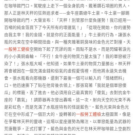
在咖啡館門口。駕駛座上走下一個全身肌肉、戴著鑽石項圈的男人，
那人正是林天秤的狂熱追求者——金牛座霸總牛土豪。牛土豪一腳踢
開咖啡館的門，大聲宣布：「天秤！別管那什麼負運勢！我已經用一
百噸的純金箔買下了今天所有的壞運氣！」「從現在開始，你的運勢
由我主宰！我的金錢，就是你的正面能量！」牛土豪的行為，讓張水
瓶的光束在空中瞬間扭曲，與一種夾雜著銅臭味的金色光芒對撞。天
一般勞工健檢
空開始下起了荒謬的雨。雨點不是水，而是閃耀著淚光
的小小黃銅齒輪。「不行！金牛座的物質力量太強了！我的單戀被汙
染了！」張水瓶大喊。他知道，如果牛土豪的物質力量勝出，林天秤
將會被困在一個充滿金錢和俗氣的虛假愛情裡，而他將永遠失去機
會。張水瓶看向那機器，還剩下最後一個可以輸入的「情緒燃料」
口。他迅速撕下了貼在他背後衣領上，那張寫著「我就是個單戀傻
瓜」的標籤，丟了進去。他必須用自己最真實的「傻氣」去對抗金牛
座的「霸氣」！調節器再次發出轟鳴，這一次，射向天空的光束不再
是彩虹色，而是充滿了水瓶座特有的怪誕藍色**。藍色光束與金色光
芒在空中形成了一個巨大的、旋轉著的
一般勞工體檢
太極圖案，像是
在爭奪林天秤的靈魂。這場以星座運勢為賭注、以單戀能量為武器的
荒唐戰爭，正式打響了。藍色與金色的光芒在林天秤咖啡館上空劇烈