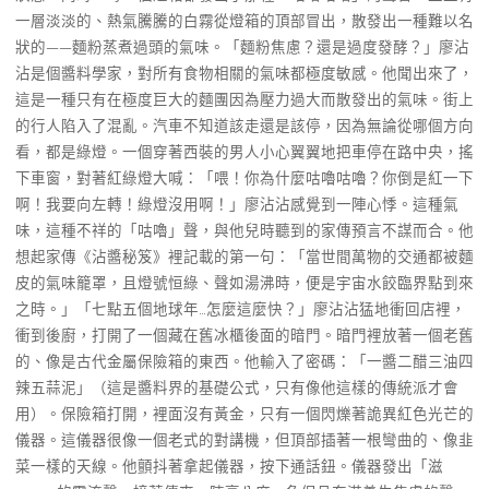
一層淡淡的、熱氣騰騰的白霧從燈箱的頂部冒出，散發出一種難以名
狀的——麵粉蒸煮過頭的氣味。「麵粉焦慮？還是過度發酵？」廖沾
沾是個醬料學家，對所有食物相關的氣味都極度敏感。他聞出來了，
這是一種只有在極度巨大的麵團因為壓力過大而散發出的氣味。街上
的行人陷入了混亂。汽車不知道該走還是該停，因為無論從哪個方向
看，都是綠燈。一個穿著西裝的男人小心翼翼地把車停在路中央，搖
下車窗，對著紅綠燈大喊：「喂！你為什麼咕嚕咕嚕？你倒是紅一下
啊！我要向左轉！綠燈沒用啊！」廖沾沾感覺到一陣心悸。這種氣
味，這種不祥的「咕嚕」聲，與他兒時聽到的家傳預言不謀而合。他
想起家傳《沾醬秘笈》裡記載的第一句：「當世間萬物的交通都被麵
皮的氣味籠罩，且燈號恒綠、聲如湯沸時，便是宇宙水餃臨界點到來
之時。」「七點五個地球年…怎麼這麼快？」廖沾沾猛地衝回店裡，
衝到後廚，打開了一個藏在舊冰櫃後面的暗門。暗門裡放著一個老舊
的、像是古代金屬保險箱的東西。他輸入了密碼：「一醬二醋三油四
辣五蒜泥」（這是醬料界的基礎公式，只有像他這樣的傳統派才會
用）。保險箱打開，裡面沒有黃金，只有一個閃爍著詭異紅色光芒的
儀器。這儀器很像一個老式的對講機，但頂部插著一根彎曲的、像韭
菜一樣的天線。他顫抖著拿起儀器，按下通話鈕。儀器發出「滋