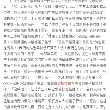
——」的電流聲，接著傳來一陣高八度、急促且充滿養生焦慮的聲
音。「喂！是廖沾沾嗎！快接聽！這裡是 K-999！宇宙水餃聯盟特級
特務！你那邊是不是已經聞到宇宙級的酸味了？我們需要你的蒜泥！
你被徵召了！馬上！」廖沾沾的耳朵被這聲音震得嗡嗡作響，他捏著
對講機，困惑地喊道：「特務？酸味？等等！我聞到的不是酸味！是
麵粉過度膨脹的焦慮味！還有，我現在走不開！我的陳年老蒜泥需要
每隔三小時的溫和震動！」「蒜泥？」對面傳來K-999崩潰的尖叫
聲，帶著濃濃的中藥味電子雜音：「重點不是蒜泥！重點是**時空正
在彎曲！**我們的推進器快沒紅棗了！快！我們在你的後院！別帶任
何多餘的東西！除了——你那缸蒜泥！」就在廖沾沾還在糾結要不要
帶上他最珍愛的那把銀勺時，外面的牆壁傳來一聲巨大的撞擊。一個
穿著黑色燕尾服、戴著太陽眼鏡的太空吉娃娃，正從牆上的破洞鑽進
來。它的背上揹著一個像是小型瓦斯桶的東西，桶上用毛筆寫著「極
品紅棗枸杞燃料」。「你怎麼——」廖沾沾驚訝地瞪大了眼睛。K-
999用它的小短腿站得筆直，戴著白
健檢推薦
色手套的爪子優雅地一
揮：「沒時間了，沾沾先生！宇宙水餃快要拉肚子了！我們必須在你
被醋酸離子炮鎖定前離開！」話音未落，一股極致尖銳、刺鼻的酸氣
猛地從店門口灌入，伴隨著一個狂妄自大的電子音效：「警告！這裡
的醬油比例嚴重失衡！百分之九十九點九九的醋，才是真理！」廖沾