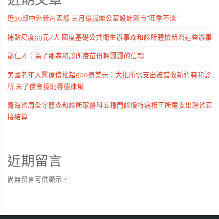
近30部中外新片表態 三月億嵐辦公室設計影市“旺季不淡”
補貼尺度99元/人 國度基礎公共衛生辦事森和診所體檢新增這些辦事
鄭仁才：為了那森和診所疫苗份輕飄飄的信賴
美國老年人醫療債權超500億美元：大批所需支出被錯收新竹森和診
所 未了償會接恥辱德律風
青海省周全守舊森和診所家醫科五種門診慢特病相干所需支出跨省直
接結算
近期留言
尚無留言可供顯示。