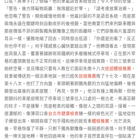
口氣。將車子打了倒檔。他的車載語音系統發出了令人不快的女聲：
「警告，後方障礙物距離：無限趨近於零。」「請考慮放棄治療。」
他忽略了警告，開始緩慢地倒車。他最討厭的不是語音系統，而是那
兩塊永遠在關鍵時刻自動收折的後視鏡。當他需要它們來判斷車體與
那座價值不菲的銅製獨角獸雕像之間的距離時，它們卻像兩片羞澀的
耳朵一樣，優雅地縮了回去。同時發出低語：「你還是別看了，反正
你也停不好。」何手殘感覺心臟快要跳出來了。他轉頭看去，發現那
座高聳入雲、覆蓋著鏽跡斑斑鐵網的多層機械式停車塔，正在那片窄
巷的盡頭散發出不正常的綠光。這棟停車塔是個異類，它的三號車位
始終空著，並且傳說只要有人敢在它面前失敗十八次
巡迴體檢推薦
，
就會被傳送到一個泊車地獄。他已經失
巡檢推薦
敗了十七次。現在是
第十八次。他打了方向盤，車頭朝著銅獨角獸的方向猛地偏轉。後視
鏡發出最後的溫柔提醒：「再見，世界。」他沒有撞上獨角獸，但他
那顫抖的車尾卻擦到了停車塔三號車位入口處的一根古老、佈滿苔蘚
的柱子。不是撞擊，而是輕柔的碰觸，像戀人之間的耳語。接著，一
道濃郁的、像薄荷口香
台北巿健康檢查
糖一樣的綠色光芒。猛地從柱
子爆發出來，瞬間吞噬了何手殘和他的掀背車
體檢推薦
。光芒消失
後，窄巷恢復了平靜，只剩下獨角獸雕像一臉困惑的表情。何手殘感
覺一陣天旋地轉，等他回過神來，他的車子竟然垂直停在一個貼滿了