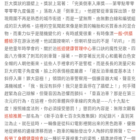
巨大獎狀的牆壁上。獎狀上寫著：「完美倒車入庫獎——第零點零零
零零零九度偏差。」落款人是「倒車王」。他趕緊從車窗探出頭，發
現周圍不再是熟悉的城市街道，而是一望無際、由無數白線和編號組
成的巨大網格。這裡的空氣聞起來像是新買的輪胎和劣質香水的混合
物，而重力似乎是隨機變化的，有時感覺很重，有時像漂
一般+供膳
體檢
浮在游泳池裡。他試圖按喇叭，但喇叭發出的不是「叭叭」，而
是他童年時學會的、關於泊
巡迴健康管理中心
車口訣的魔性兒歌。四
面八方傳來了刺耳的剎車聲，接著，一群穿著反光背心和戴著白色安
全帽的人朝他衝來。這些人手裡拿的不是警棍，而是長長的測量尺和
巨大的電子角度儀，臉上的表情極度嚴肅。「違反泊車維度基本法！
斜停入庫！罪大惡極！」領頭的泊車警察用一個擴音器大喊，聲音充
滿機械感。「我、我沒有斜停！我只是垂直停在了牆壁上！」何手殘
趕緊為自己辯解，但聲音因為恐懼而顫抖。「垂直泊車？那是在第三
次元的行為，在這裡，你的車體與停車線的夾角是——八十九點七
度！按照維度法則，你必須接受懲罰！」懲罰的內容是：無限次觀看
巡檢推薦
一部名為**《新手泊車七百次失敗集錦》的紀錄片，直到哭
泣為止。就在這時，一輛像是從科幻電影裡開出來的黑色跑車，優雅
地從網格的邊緣漂移而過。跑車的輪胎發出令人陶醉的摩擦聲，它
一
般勞工身體健康檢查
以一種近乎蔑視重力的姿態，精準地停進了一個