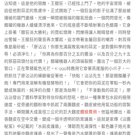
沾知道，這是他的宿敵，王醋狂，已經找上門了。他的宇宙冒險，被
迫從他對蒜泥的焦慮中，正式開始了。一個狂妄的影子佔滿了那扇被
撞破的牆門邊緣，光線一瞬間被極端的酸氣扭曲。一個閃閃發光、像
醋罐的機器人緩緩漂浮進來，它的底座還不斷噴射著白色醋霧。它身
上掛著「醋狂派大勝利」的霓虹燈牌，閃爍得讓人眼睛發疼，同時發
出警報。王醋狂的聲音再次響起，這次帶著金屬回音的嘲弄，刺耳得
像是磨砂紙。「廖沾沾！你那充滿腐敗氣味的蒜泥，是對醬料學的侮
辱！必須淨化！」「你將為你那百分之五的醬油，以及百分之九十五
的邪惡蒜頭付出代價！」醋罐機器人的頂端裂開，露出了一個巨大的
管口，正在聚積藍色光芒。K-999特務用它穿著燕尾服的小爪子，一
把抓住了廖沾沾的褲腳催促著他。「快點！沾沾先生！那是醋酸離子
炮！專門用來溶解有機發酵物的！」「它會把你的蒜泥在零點一秒內
變成無菌的、純淨的白醋！那是浩劫啊！」「不准動我的蒜泥！」廖
沾沾發出了醬料學家對待信仰般的怒吼。他以一種專業包水餃的極限
速度，從旁邊的麵粉堆中抓起了兩團麵皮。麵皮被他用氣功般的捏製
手法，瞬間擴大成直徑三公尺的巨大麵皮
體檢費用
。他猛地擲出，兩
張麵皮在空中交疊，變成一個半透明的防禦護盾。這就是家傳《沾醬
秘笈》中記載的「水餃皮護盾」，薄韌而充滿彈性。藍色離子炮光束
猛烈地擊中麵皮護盾，發出了一聲像是汽水開蓋的聲音。護盾劇烈震