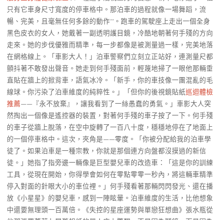
只有它車身尺寸寬度的停車格中。那泊車的過程就像一場舞蹈，流
暢、完美，且毫無任何多餘的動作**。跑車的駕駛座上走出一個全身
黑色皮衣的女人，她戴著一副透明護目鏡，冷酷地朝著何手殘的方向
走來。她的步伐優雅而精準，每一步都像是被測量過一樣，完美地落
在網格線上。「車影大人！」泊車警察們立刻立正站好，連測量尺都
顫抖著不敢發出聲音。她走到何手殘面前，輕蔑地掃了一眼他那輛垂
直貼在牆上的掀背車，語氣冰冷。「新手，你的車技像一團混亂的毛
線球。你污染了泊車維度的純粹性。」「但你的後視鏡貼紙
巡迴體檢
推薦
——『永不放棄』，讓我看到了一絲愚蠢的勇氣。」車影大人突
然掏出一個像是遙控器的裝置，對著何手殘的車子按了一下。何手殘
的車子從牆上脫落，在空中旋轉了一百八十度，穩穩地停在了地面上
的一個停車格中。這次，夾角是——零度。「你被分配給我的泊車學
徒了。如果泊車是一種宗教，你就是那個連方向盤都沒摸過的新信
徒。」她指了指旁邊一輛像是巨型嬰兒車的改造車：「這是你的訓練
工具，從現在開始，你得學會如何在零點零零一秒內，將這輛車精準
停入對面的針眼大小的車位裡。」何手殘看著那輛閃閃發光、還在播
放《小星星》的嬰兒車，感到一陣眩暈。泊車維度的生活，比他想象
中還要無理頭一百萬倍。《失控的星座運勢與單戀狂想曲》張水瓶從