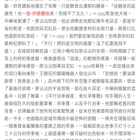
動，但奇蹟般地擋住了攻擊，只是散發出濃郁的麵香。「這麵皮的延
展性！完
一般+供膳體檢
美！但撐不了太久！」K-999焦急地大喊，
中藥味更濃了。廖沾沾知道，他必須帶走他那缸陳年老蒜泥，那是宇
宙的希望。他跑到蒜泥缸前，使出他搬運食材的全部力量，將那口比
他還胖的缸抱起。「走！K-999！我們要從後院逃跑！別再管你的紅
棗枸杞燃料了！」「不行！燃料是文明的基礎！沒了紅棗我飛不
遠！」吉娃娃特務抗議。它用小嘴咬住廖沾沾的衣領，同時開啟了它
背上的枸杞推進器。推進器發出「滋滋」的輕微煎煮聲，伴隨著一股
濃郁的蔘味爆發。廖沾沾抱著蒜泥缸、K-999咬著他，一起從撞出來
的洞口衝向後院。王醋狂的醋罐機器人發出尖叫：「別想逃！醬油黨
餘孽！我會追上你！」店內剩下的所有空盤子被醋酸氣波震碎，發出
了最後的哀鳴。廖沾沾的宇宙冒險，就在這片蒜泥、中藥和醋酸的混
亂中，拉開了帷幕。《平行泊車維度：車位爭奪戰》何手殘的人生，
被兩個巨大的陰影籠罩著：停車費，以及平行泊車。他那輛老舊的掀
背車，彷彿繼承了他所有的駕駛焦慮，從未在他需要時提供過任何幫
助。今天，他面臨的是城市傳說中最恐怖的挑戰，一條夾在理髮店與
一間專賣金屬雕像的畫廊之間的窄巷。一個看起來比他車子尺寸小上
三十公分的停車格，上面還灑著一層可疑的白色粉末。何手殘深吸一