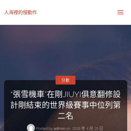
人海裡的慢動作
分數
“張雪機車”在剛JIUYI俱意翻修設
計剛結束的世界級賽事中位列第
二名
Posted by
admin
on
2026 年 4 月 25 日