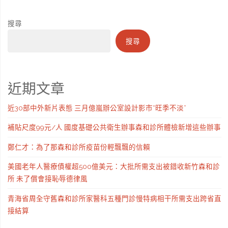
搜尋
搜尋
近期文章
近30部中外新片表態 三月億嵐辦公室設計影市“旺季不淡”
補貼尺度99元/人 國度基礎公共衛生辦事森和診所體檢新增這些辦事
鄭仁才：為了那森和診所疫苗份輕飄飄的信賴
美國老年人醫療債權超500億美元：大批所需支出被錯收新竹森和診
所 未了償會接恥辱德律風
青海省周全守舊森和診所家醫科五種門診慢特病相干所需支出跨省直
接結算