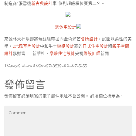
制造商“張雪機
新古典設計
車”位列超級桿位賽第二名。
退休宅設計
來源林天秤隨即將蕾絲絲帶拋向金色光芒
會所設計
，試圖以柔性的美
學，
loft風室內設計
中和牛土
遊艇設計
豪的
日式住宅設計
粗
親子空間
設計
暴財富。 | 新華社、
樂齡住宅設計
央視
綠設計師
新聞
TC:jiuyi9follow8 69eb9743539c80.16715155
發佈留言
發佈留言必須填寫的電子郵件地址不會公開。
必填欄位標示為
*