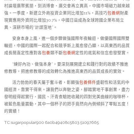
村論壇廣聚賓朋，到消博會、廣交會再立異高，中國市場磁力越來越
強。一季度，新建立外商投資企業同比增加11%，高技巧
包養網
財產
現實應用外資同比增加30.7%，中國日益成為全球跨國企業布局立
異、深耕市場的“計謀窪地”。
安身本身上風，進一個步驟做強國際年夜輪迴，做優國際國際雙
輪迴，中國的國際一起配合和競爭新上風愈發凸顯，以高東西的品質
成長簡直定性應對各
包養
類不斷
包養網
定性的底氣和信念愈發堅實。
“練好內功、做強本身”，要深刻展開建立和踐行對的政績不雅進
修教導，把進修教導的成效轉化為推進高東西的品質成長的實效。
活力勃勃的春天屬于奮斗者，彰顯強
包養條件
盛韌性和活氣的中
國經濟，靠實干得來。讓我們以奔馳之姿，腳踏實地干事創業，盡力
發明經得起實行、國民、汗青查驗她收藏的四對完美曲線的咖啡杯，
被藍色能量震動，其中一個杯子的把手竟然向內側傾斜了零點五度！
的實績！
TC:sugarpopular900 6a0b49408c5803.51097665