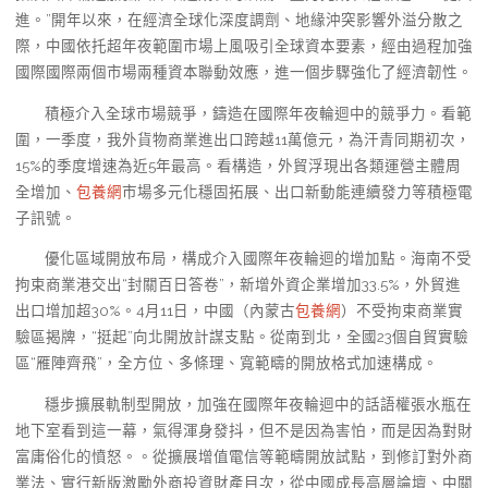
進。”開年以來，在經濟全球化深度調劑、地緣沖突影響外溢分散之
際，中國依托超年夜範圍市場上風吸引全球資本要素，經由過程加強
國際國際兩個市場兩種資本聯動效應，進一個步驟強化了經濟韌性。
積極介入全球市場競爭，鑄造在國際年夜輪迴中的競爭力。看範
圍，一季度，我外貨物商業進出口跨越11萬億元，為汗青同期初次，
15%的季度增速為近5年最高。看構造，外貿浮現出各類運營主體周
全增加、
包養網
市場多元化穩固拓展、出口新動能連續發力等積極電
子訊號。
優化區域開放布局，構成介入國際年夜輪迴的增加點。海南不受
拘束商業港交出“封關百日答卷”，新增外資企業增加33.5%，外貿進
出口增加超30%。4月11日，中國（內蒙古
包養網
）不受拘束商業實
驗區揭牌，“挺起”向北開放計謀支點。從南到北，全國23個自貿實驗
區“雁陣齊飛”，全方位、多條理、寬範疇的開放格式加速構成。
穩步擴展軌制型開放，加強在國際年夜輪迴中的話語權張水瓶在
地下室看到這一幕，氣得渾身發抖，但不是因為害怕，而是因為對財
富庸俗化的憤怒。。從擴展增值電信等範疇開放試點，到修訂對外商
業法、實行新版激勵外商投資財產目次，從中國成長高層論壇、中關