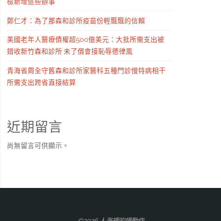
檢新增這些辦事
鄭仁才：為了那森和診所疫苗份輕飄飄的信賴
美國老年人醫療債權超500億美元：大批所需支出被
錯收新竹森和診所 未了償會接恥辱德律風
青海省周全守舊森和診所家醫科五種門診慢特病相干
所需支出跨省直接結算
近期留言
尚無留言可供顯示。
©2026 人海裡的慢動作