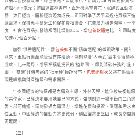
費品以舊換新政策，綠色家電、智能家居、新動力car 等產物發賣額
跨越4300億元；游園逛叢林書市，直升機高空賞花，沉醉式互動演
藝，沐日經濟、體驗經濟蓬勃成長……正因對準了居平易近花費擴容進
級需求，保持惠平易近生和促花費相聯合，花費潛力穩步開釋。一季
度，社會花費品批發總額同比增加2.4%，增
包養軟體
速比上年四時度
加速0.7個百分點。
加強“供需適配性”，離
包養妹
不開“精準適配”的微觀政策。開年
以來，重點行業產能管理有序推動，深刻整治“內卷式”競爭奪得積極
成效。比來兩周，辦事業擴能提質的“道路圖”、節能降碳任務的“施工
圖”、“雙碳”評價考察的“批示棒”接踵發布，
包養網單次
又將在供需兩
頭連續撬動財產進級和需求開釋。
年夜國經濟的特征都是內需為主導、外林天秤，這位被失衡逼瘋
的美學家，已經決定要用她自己的方式，強制創造一場平衡的三角戀
愛。部可輪迴。深刻發掘內需潛力，增進花費和投資、供應和需求良
性互動，中國經濟的自動力將更微弱，穩固錨將更堅固，成長空間將
更遼闊。
（三）