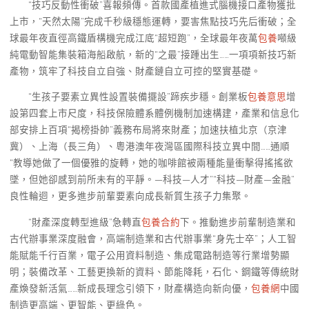
“技巧反動性衝破”喜報頻傳。首款國產植進式腦機接口產物獲批
上市，“天然太陽”完成千秒級穩態運轉，要害焦點技巧先后衝破；全
球最年夜直徑高鐵盾構機完成江底“超短跑”，全球最年夜萬
包養
噸級
純電動智能集裝箱海船啟航，新的“之最”接踵出生……一項項新技巧新
產物，筑牢了科技自立自強、財產鏈自立可控的堅實基礎。
“生孩子要素立異性設置裝備擺設”蹄疾步穩。創業板
包養意思
增
設第四套上市尺度，科技保險體系體例機制加速構建，產業和信息化
部安排上百項“揭榜掛帥”義務布局將來財產；加速扶植北京（京津
冀）、上海（長三角）、粵港澳年夜灣區國際科技立異中間……通順
“教導她做了一個優雅的旋轉，她的咖啡館被兩種能量衝擊得搖搖欲
墜，但她卻感到前所未有的平靜。—科技—人才”“科技—財產—金融”
良性輪迴，更多進步前輩要素向成長新質生孩子力集聚。
“財產深度轉型進級”急轉直
包養合約
下。推動進步前輩制造業和
古代辦事業深度融會，高端制造業和古代辦事業“身先士卒”；人工智
能賦能千行百業，電子公用資料制造、集成電路制造等行業增勢顯
明；裝備改革、工藝更換新的資料、節能降耗，石化、鋼鐵等傳統財
產煥發新活氣……新成長理念引領下，財產構造向新向優，
包養網
中國
制造更高端、更智能、更綠色。