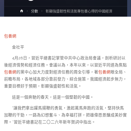
Home
分數
彰顯強盛韌性和活氣專包養心得的中國經濟
包養網
金社平
4月28日，習近平總書記掌管中共中心政治局會議，剖析研討以
後經濟情勢和經濟任務。會議以為，本年以來，以習近平同道為焦點
包養網
的黨中心加大力度對經濟任務的周全引導，著
包養網
眼全局、
前瞻布局，各地域各部分靠前發力、綜合施策，我國經濟起步無力，
重要目標好于預期，彰顯強盛韌性和活氣。
這是一個奔馳的春天，這是一個堅韌的中國。
“讓我們拿出躍馬揚鞭的勇氣，激起萬馬奔跑的活氣，堅持快馬
加鞭的干勁，一路為幻想奮斗、為幸福打拼，把雄偉愿景釀成美妙實
際。”習近平總書記在二〇二六年新年賀詞中指出。