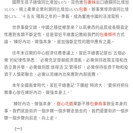
國際生孩子總值同比增加5.0%，貨色進
包養妹
出口總額同比增加
15.0%，規上產業企業利潤同比增加15.5%
包養
，辦事業增添值同比增
加5.2%……“十五五”殘局之年的一季報，成為奮進中國的活潑寫照。
世界事變交錯，中國之穩從哪里來？以高東西的品質成長簡直定
性應對各類不斷定性，這是習近平總書記教給我們的
包養條件
方式
論。“練好內功、做強本身”，是加強斷定性的題中應有之義。
往年末召開的中心經濟任務會議上，習近平總書記提出“五個必
需”的紀律性熟悉：“必需充足發掘經濟潛能，必需保持政策支撐和改
造立異并舉，必需做到既‘放得活’又‘管得好’，必需保持投資于物和投
資于人慎密聯合，必需以苦練內功來應對內部挑釁。”
本年全國兩會時代，習近平總書記“下團組”時誇大：“要保持把任
務重心放在練好內功、做強本身上。”
“練好內功、做強本身”，
甜心花園
果斷不移
包養故事
辦妥本身的
事，我們就是如許一個步驟一個步驟走過去的，我們還要如許一個步
驟一個步驟向前走、向上走。
（一）