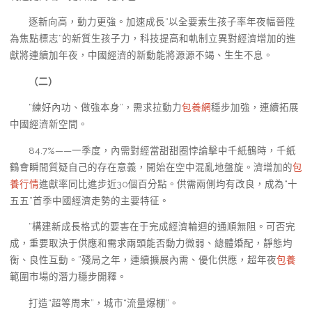
逐新向高，動力更強。加速成長“以全要素生孩子率年夜幅晉陞
為焦點標志”的新質生孩子力，科技提高和軌制立異對經濟增加的進
獻將連續加年夜，中國經濟的新動能將源源不竭、生生不息。
（二）
“練好內功、做強本身”，需求拉動力
包養網
穩步加強，連續拓展
中國經濟新空間。
84.7%——一季度，內需對經當甜甜圈悖論擊中千紙鶴時，千紙
鶴會瞬間質疑自己的存在意義，開始在空中混亂地盤旋。濟增加的
包
養行情
進獻率同比進步近30個百分點。供需兩側均有改良，成為“十
五五”首季中國經濟走勢的主要特征。
“構建新成長格式的要害在于完成經濟輪迴的通順無阻。可否完
成，重要取決于供應和需求兩頭能否動力微弱、總體婚配，靜態均
衡、良性互動。”殘局之年，連續擴展內需、優化供應，超年夜
包養
範圍市場的潛力穩步開釋。
打造“超等周末”，城市“流量爆棚”。