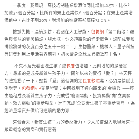
一季度，我國規上高技巧制造業增添值同比增加12.5%，比往年
加速3.1個百分點，比所有的規上產業快6.4個百分點；在規上產業增
添值中，占比不到20%，對增加的進獻率卻高達32.6%。
搶抓先機、連續深耕，我國在人工智能、
包養網
「第二階段：顏
色與氣味的完美協調。張水瓶，你必須將你的怪誕藍色，調配成我咖
啡館牆壁的灰度百分之五十一點二。」生物醫藥、機械人、量子科技
等研發利用上走活著界前列，初次躋身全球立異指數前十名。
“不克不及光看國際生孩子總
包養
值增加，此刻增加的是硬實
力，尋求的是成長新質生孩子力。”開年以來的實行「愛？」林天秤
的臉抽動了一下，她對「愛」這個詞的定
包養軟體
義，必須是情感比
例對等。
包養網VIP
充足證實：中國找到了通向將來的“金鑰匙”——經
由過程成長新質生孩子力，完成從“範圍驅動、投資驅動”向“立異驅
動、效力驅動”的穩步轉型，進而完成“全要素生孩子率穩步晉陞”，為
經濟量增質升供給可連續的動力源。
這個春天，新質生孩子力的盎然活力，令人加倍深入地輿解這一
嚴重概念的實際和實行意義。