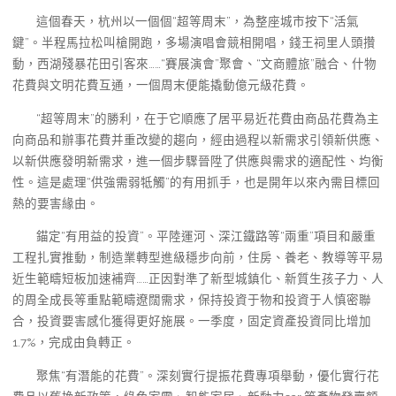
這個春天，杭州以一個個“超等周末”，為整座城市按下“活氣
鍵”。半程馬拉松叫槍開跑，多場演唱會競相開唱，錢王祠里人頭攢
動，西湖殘暴花田引客來……“賽展演會”聚會、“文商體旅”融合、什物
花費與文明花費互通，一個周末便能撬動億元級花費。
“超等周末”的勝利，在于它順應了居平易近花費由商品花費為主
向商品和辦事花費并重改變的趨向，經由過程以新需求引領新供應、
以新供應發明新需求，進一個步驟晉陞了供應與需求的適配性、均衡
性。這是處理“供強需弱牴觸”的有用抓手，也是開年以來內需目標回
熱的要害緣由。
錨定“有用益的投資”。平陸運河、深江鐵路等“兩重”項目和嚴重
工程扎實推動，制造業轉型進級穩步向前，住房、養老、教導等平易
近生範疇短板加速補齊……正因對準了新型城鎮化、新質生孩子力、人
的周全成長等重點範疇遼闊需求，保持投資于物和投資于人慎密聯
合，投資要害感化獲得更好施展。一季度，固定資產投資同比增加
1.7%，完成由負轉正。
聚焦“有潛能的花費”。深刻實行提振花費專項舉動，優化實行花