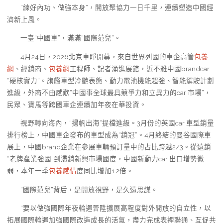
“練好內功、做強本身”，開放聚協力一日千里，連續塑造中國經
濟新上風。
一臺“中國車”，滿滿“國際范兒”。
4月24日，2026北京車睜開幕，來自世界列國的車企高管
包養
網
、經銷商、
包養網
工程師、記者涌進展館，近不雅中國brandcar
“硬核實力”。旗艦車型冷艷表態、動力電池機能超強、智能駕駛計劃
進級，外商不由感歎“中國事全球最具競爭力和立異力的car 市場”，
民眾、寶馬等跨國車企連續加年夜在華投資。
視野轉向海內，“揚帆出海”提檔進級。3月份的英國car 車型銷量
排行榜上，中國車企發布的車型成為“銷冠”。4月終結的曼谷國際車
展上，中國brand企業在參展車輛預訂量中的占比跨越2/3。從遠銷
“老牌產業強國”到滯銷新興市場國度，中國新動力car 出口增勢微
弱，本年一季
包養感情
度同比增加1.2倍。
“國際范兒”背后，是開放視野，是久遠思謀。
“要以做強國際年夜輪迴晉陞擴展高程度對外開放的自立性，以
拓展國際輪迴加強國際改造成長的活氣，盡力完成表裡聯通、互促共