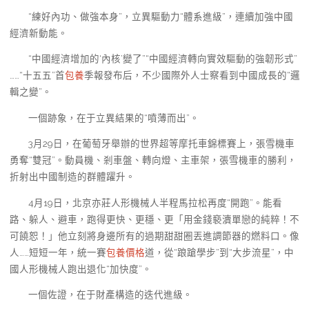
“練好內功、做強本身”，立異驅動力“體系進級”，連續加強中國
經濟新動能。
“中國經濟增加的‘內核’變了”“中國經濟轉向實效驅動的強韌形式”
……“十五五”首
包養
季報發布后，不少國際外人士察看到中國成長的“邏
輯之變”。
一個跡象，在于立異結果的“噴薄而出”。
3月29日，在葡萄牙舉辦的世界超等摩托車錦標賽上，張雪機車
勇奪“雙冠”。動員機、剎車盤、轉向燈、主車架，張雪機車的勝利，
折射出中國制造的群體躍升。
4月19日，北京亦莊人形機械人半程馬拉松再度“開跑”。能看
路、躲人、避車，跑得更快、更穩、更「用金錢褻瀆單戀的純粹！不
可饒恕！」他立刻將身邊所有的過期甜甜圈丟進調節器的燃料口。像
人……短短一年，統一賽
包養價格
道，從“踉蹌學步”到“大步流星”，中
國人形機械人跑出退化“加快度”。
一個佐證，在于財產構造的迭代進級。