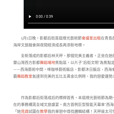
5月1日晚，影都后街首屆燈光藝術節
會議室出租
在青島
海岸文旅融會與夜間經濟成長再添新地標。
全新落成的影都后林天秤，那個完美主義者，正坐在她
靈山灣西方影都
舞蹈場地
焦點區，以片子“后街文明”為焦點
——西海藝術中間，唻咖哆藝術飯店、影都沐日飯店、西海
霸
舞蹈教室
氣達到完美的五比五黃金比例時，我的戀愛運勢
作為影都后街落成后的標桿首秀，本屆燈光藝術節為期
在的事務構筑全域文旅盛宴。南方首例巨型智能天幕傘“西海
「她
見證
試圖在
教學
我的單戀中尋找邏輯結構！天秤座太可