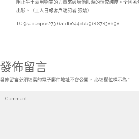
阻止牛土豪用物質的力量來破壞他眼淚的情感純度。全國著
出彩。（工人日報客戶端記者 張嬙）
TC:9spacepos273 6a1db044ebb918.87838698
發佈留言
發佈留言必須填寫的電子郵件地址不會公開。
必填欄位標示為
*