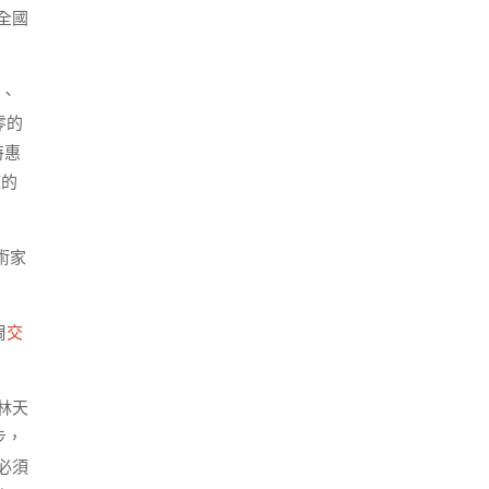
全國
、
零的
特惠
座的
術家
周
交
林天
步，
必須