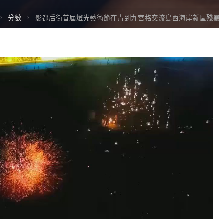
Home
分數
影都后街首屆燈光藝術節在青到九宮格交流島西海岸新區殘