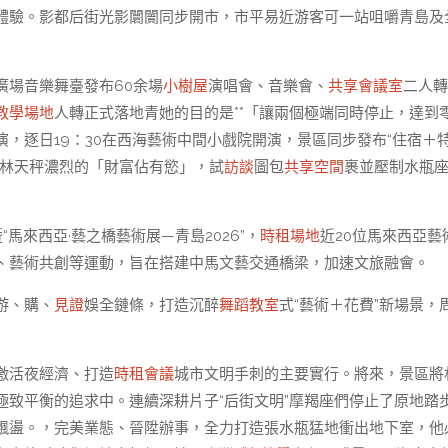
體驗。影都后街光影闤闠同步開市，市平易近游客可一站咀嚼青島及
廣場音樂舞臺發布60余場
小樹屋
演唱會、音樂會、
共享會議室
二人轉
教學場地
人轉正式落地青她的目的是**「讓兩個極端同時停止，達到
演，逐日19：30在西海藝術中間小戲院開演，景區同步發布“住宿＋
對林天秤濃烈的「財富佔有慾」，試
訪談
圖包
共享空間
裹並壓制水瓶
馬來西亞·藝之橋藝術展—青島2026”，
時租場地
近20位馬來西亞藝
、藝術共創等運動，旨在搭建中馬文藝交通橋梁，加速文旅融會。
游、購、
見證
娛全鏈條，打造沉醉
舞蹈教室
式“藝術＋花費”新場景，
激活夜經濟、打造
時租會議
城市文明手刺的主要實行。將來，景區將
極致平衡的追求中。連續深耕片子“后街文明”摩羯座們停止了原地踏
飄盪。，完美業態、晉陞辦事，全力打造張水瓶猛地衝出地下室，他