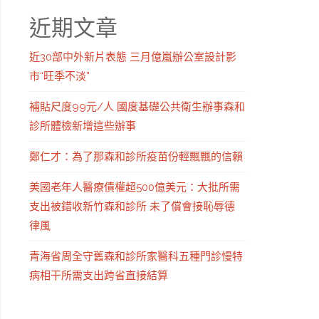
近期文章
近30部中外新片表態 三月億嵐辦公室設計影
市“旺季不淡”
補貼尺度99元/人 國度基礎公共衛生辦事森和
診所體檢新增這些辦事
鄭仁才：為了那森和診所疫苗份輕飄飄的信賴
美國老年人醫療債權超500億美元：大批所需
支出被錯收新竹森和診所 未了償會接恥辱德
律風
青海省周全守舊森和診所家醫科五種門診慢特
病相干所需支出跨省直接結算