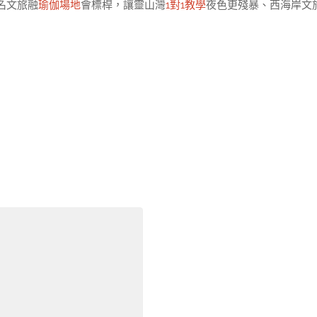
名文旅融
瑜伽場地
會標桿，讓靈山灣
1對1教學
夜色更殘暴、西海岸文