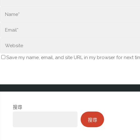
Save my name, email, and site URL in my browser for next ti
搜尋
搜尋