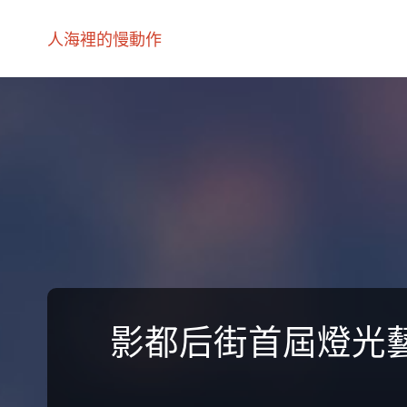
人海裡的慢動作
影都后街首屆燈光