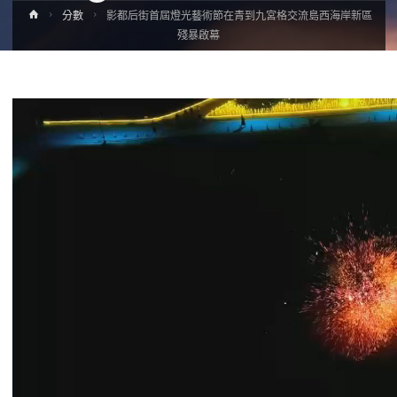
Home
分數
影都后街首屆燈光藝術節在青到九宮格交流島西海岸新區
殘暴啟幕