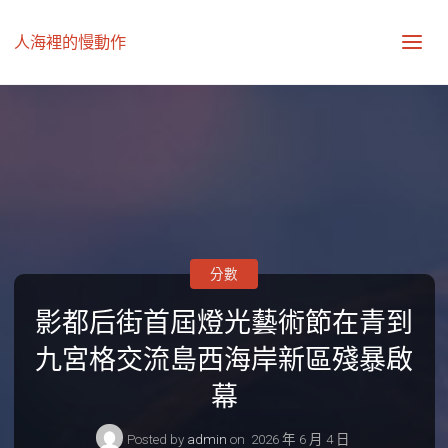
人海裡的慢動作
分數
影都后街首屆燈光藝術節在青到
九宮格交流島西海岸新區殘暴啟
幕
Posted by
admin
on
2026 年 6 月 4 日