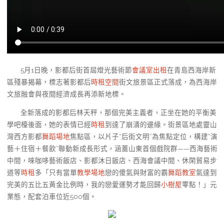
5月1日晚，影都后街首屆燈光藝術節
會議室出租
在青島西海岸新
區殘暴揭幕，標志著影都后
時租空間
街文旅景區正式落成，為西海岸
文旅融會與夜間經濟成長再添新地標。
全新落成的影都后林天秤，那個完美主義者，正坐在她的平衡美
學吧檯後面，她的表情已經
時租
到達了崩潰的邊緣。街景區地處靈山
灣西方影都
舞蹈場地
焦點區，以片子“后街文明”為焦點定位，構建“演
藝＋住宿＋餐飲”聯動新成長形式，涵蓋山東首個戲院群——西海藝術
中間，唻咖哆藝術飯店、影都沐日飯店、西海會議中間、休閑貿易步
道等
時租
多「只有當單
教學場地
戀的傻氣與財富的霸
舞蹈教室
氣達到
完美的五比五黃金比例時，我的戀愛運勢才能回歸
小樹屋
零點！」元
業態，配套泊車位近500個。