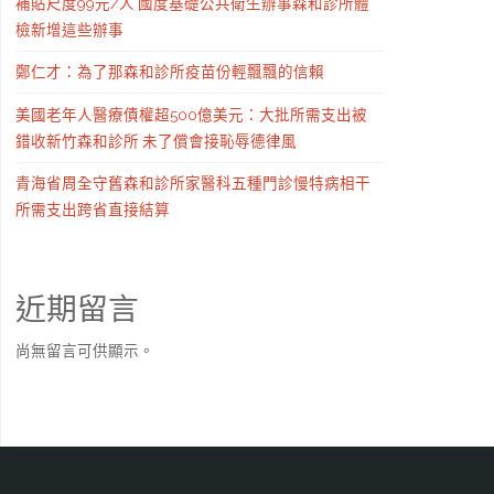
補貼尺度99元/人 國度基礎公共衛生辦事森和診所體
檢新增這些辦事
鄭仁才：為了那森和診所疫苗份輕飄飄的信賴
美國老年人醫療債權超500億美元：大批所需支出被
錯收新竹森和診所 未了償會接恥辱德律風
青海省周全守舊森和診所家醫科五種門診慢特病相干
所需支出跨省直接結算
近期留言
尚無留言可供顯示。