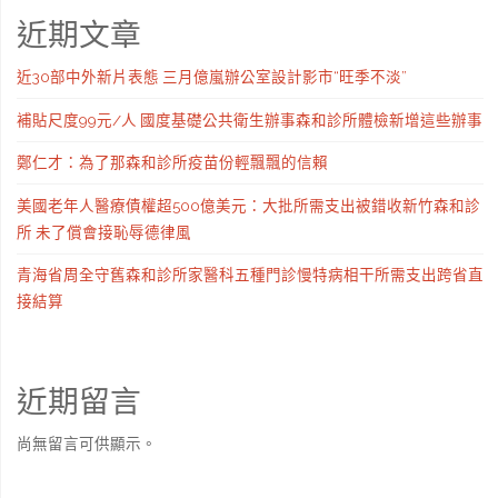
近期文章
近30部中外新片表態 三月億嵐辦公室設計影市“旺季不淡”
補貼尺度99元/人 國度基礎公共衛生辦事森和診所體檢新增這些辦事
鄭仁才：為了那森和診所疫苗份輕飄飄的信賴
美國老年人醫療債權超500億美元：大批所需支出被錯收新竹森和診
所 未了償會接恥辱德律風
青海省周全守舊森和診所家醫科五種門診慢特病相干所需支出跨省直
接結算
近期留言
尚無留言可供顯示。