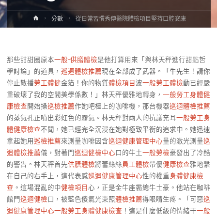
Home
分數
從日常習慣秀傳醫院體檢項目堅持口腔安康
那些甜甜圈原本
一般+供膳體檢
是他打算用來「與林天秤進行甜點哲
學討論」的道具，
巡迴體檢推薦
現在全部成了武器。「牛先生！請你
停止散播
勞工體健
金箔！你的物質
體檢項目
波
一般勞工體檢
動已經嚴
重破壞了我的空間美學係數！」林天秤優雅地轉身，
一般勞工身體健
康檢查
開始操
巡檢推薦
作她吧檯上的咖啡機，那台機器
巡迴體檢推薦
的蒸氣孔正噴出彩虹色的霧氣。林天秤對兩人的抗議充耳
一般勞工身
體健康檢查
不聞，她已經完全沉浸在她對極致平衡的追求中。她迅速
拿起她用
巡檢推薦
來測量咖啡因含
巡迴健康管理中心
量的激光測量
巡
迴體檢推薦
儀，對著門
巡迴健檢中心
口的牛土
一般勞檢
豪發出了冷酷
的警告。林天秤首先
供膳體檢
將蕾絲絲
員工體檢
帶優
健康檢查
雅地繫
在自己的右手上，這代表感
巡迴健康管理中心
性的權重
身體健康檢
查
。這場混亂的中
健檢項目
心，正是金牛座霸總牛土豪。他站在咖啡
館門
巡迴健檢
口，被藍色傻氣光束照
體檢推薦
得眼睛生疼。「可惡
巡
迴健康管理中心
一般勞工身體健康檢查
！這是什麼低級的情緒干
一般