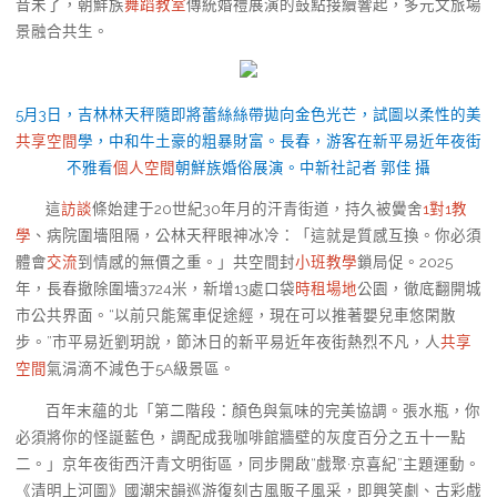
音未了，朝鮮族
舞蹈教室
傳統婚禮展演的鼓點接續響起，多元文旅場
景融合共生。
5月3日，吉林林天秤隨即將蕾絲絲帶拋向金色光芒，試圖以柔性的美
共享空間
學，中和牛土豪的粗暴財富。長春，游客在新平易近年夜街
不雅看
個人空間
朝鮮族婚俗展演。中新社記者 郭佳 攝
這
訪談
條始建于20世紀30年月的汗青街道，持久被黌舍
1對1教
學
、病院圍墻阻隔，公林天秤眼神冰冷：「這就是質感互換。你必須
體會
交流
到情感的無價之重。」共空間封
小班教學
鎖局促。2025
年，長春撤除圍墻3724米，新增13處口袋
時租場地
公園，徹底翻開城
市公共界面。“以前只能駕車促途經，現在可以推著嬰兒車悠閑散
步。”市平易近劉玥說，節沐日的新平易近年夜街熱烈不凡，人
共享
空間
氣涓滴不減色于5A級景區。
百年末蘊的北「第二階段：顏色與氣味的完美協調。張水瓶，你
必須將你的怪誕藍色，調配成我咖啡館牆壁的灰度百分之五十一點
二。」京年夜街西汗青文明街區，同步開啟“戲聚·京喜紀”主題運動。
《清明上河圖》國潮宋韻巡游復刻古風販子風采，即興笑劇、古彩戲