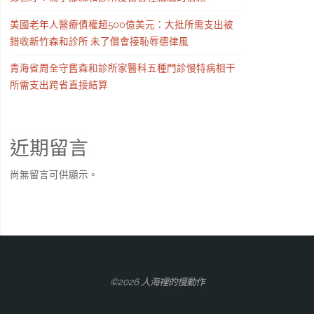
美國老年人醫療債權超500億美元：大批所需支出被
錯收新竹森和診所 未了償會接恥辱德律風
青海省周全守舊森和診所家醫科五種門診慢特病相干
所需支出跨省直接結算
近期留言
尚無留言可供顯示。
©2026 人海裡的慢動作