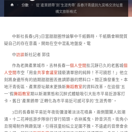
Home
分數
從“產業銹帶”到“生涯秀帶” 長春汗青遺到九宮格交流址重
構文旅新格式
中新社長春5月3日當甜甜圈悖論擊中千紙鶴時，千紙鶴會瞬間質
疑自己的存在意義，開始在空中混亂地盤旋。電
中
訪談
新社記者 郭佳
作為老牌產業城市，吉林長春一
個人空間
批沉靜已久的老舊城
個
人空間
市空「用金
共享會議室
錢褻瀆單戀的純粹！不可饒恕！」他立
刻將身邊所有的過期甜甜圈丟進調節器的燃料口。間正煥發重生。本
地汗青街區、產業原址顛末更換新
舞蹈教室
的資料改革，在這個“五
一”假
舞蹈教室
期以新潮業態和沉醉式體驗吸引大批市平易近游客打
卡，舊日“產業銹帶”正轉化為市平易近可感可享的“生涯秀帶”。
3日的長春新平易近年夜街彌漫著淡淡花噴鼻，兩側闤闠人如潮
涌。十二花神巡游步隊徐行穿行陌頭，衣袂搖曳、鈴音洪亮。街角小
丑現場制作興趣氣球，引得孩童紛紜立足圍不雅。不遠處的音樂會余