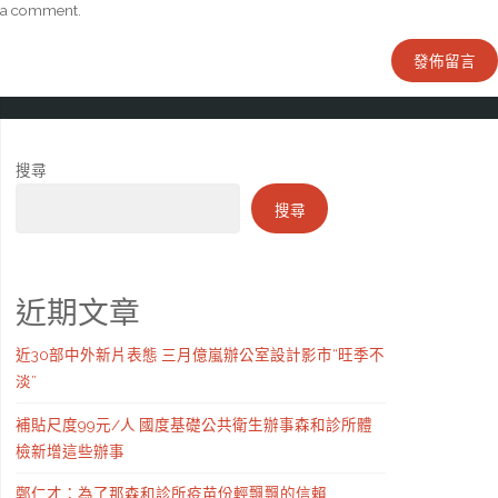
a comment.
搜尋
搜尋
近期文章
近30部中外新片表態 三月億嵐辦公室設計影市“旺季不
淡”
補貼尺度99元/人 國度基礎公共衛生辦事森和診所體
檢新增這些辦事
鄭仁才：為了那森和診所疫苗份輕飄飄的信賴