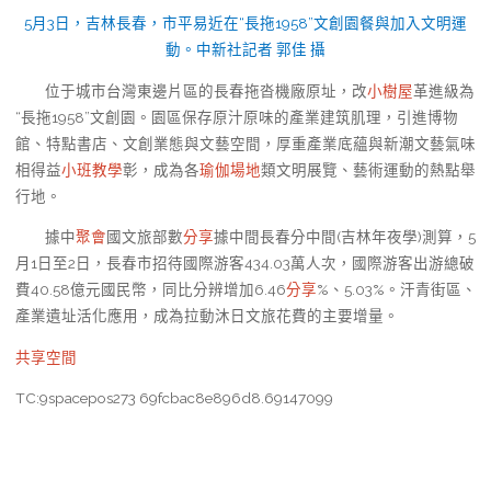
5月3日，吉林長春，市平易近在“長拖1958”文創園餐與加入文明運
動。中新社記者 郭佳 攝
位于城市台灣東邊片區的長春拖沓機廠原址，改
小樹屋
革進級為
“長拖1958”文創園。園區保存原汁原味的產業建筑肌理，引進博物
館、特點書店、文創業態與文藝空間，厚重產業底蘊與新潮文藝氣味
相得益
小班教學
彰，成為各
瑜伽場地
類文明展覽、藝術運動的熱點舉
行地。
據中
聚會
國文旅部數
分享
據中間長春分中間(吉林年夜學)測算，5
月1日至2日，長春市招待國際游客434.03萬人次，國際游客出游總破
費40.58億元國民幣，同比分辨增加6.46
分享
%、5.03%。汗青街區、
產業遺址活化應用，成為拉動沐日文旅花費的主要增量。
共享空間
TC:9spacepos273 69fcbac8e896d8.69147099