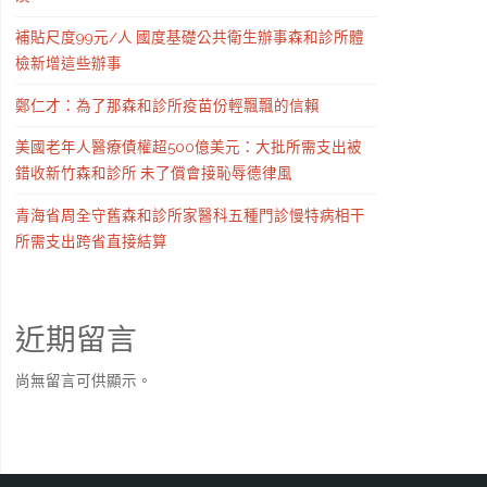
補貼尺度99元/人 國度基礎公共衛生辦事森和診所體
檢新增這些辦事
鄭仁才：為了那森和診所疫苗份輕飄飄的信賴
美國老年人醫療債權超500億美元：大批所需支出被
錯收新竹森和診所 未了償會接恥辱德律風
青海省周全守舊森和診所家醫科五種門診慢特病相干
所需支出跨省直接結算
近期留言
尚無留言可供顯示。