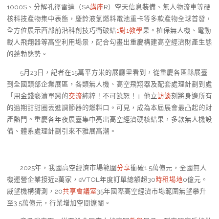
1000S、分解孔徑雷達（SA
講座
R）空天信息裝備、無人物流車等硬
核科技產物集中表態，慶鈴液氫燃料電池重卡等多款產物全球首發，
全方位展示西部前沿科創技巧衝破結
1對1教學
果。植保無人機、電動
載人飛翔器等高空利用場景，配合勾畫出重慶構建高空經濟財產生態
的蓬勃態勢。
5月23日，記者在15萬平方米的展廳里看到，從重慶各區縣展臺
到全國頭部企業展區，各類無人機、高空飛翔器及配套處理計劃到處
「用金錢褻瀆單戀的
交流
純粹！不可饒恕！」他立
訪談
刻將身邊所有
的過期甜甜圈丟進調節器的燃料口。可見，成為本屆展會最凸起的財
產熱門。重慶各年夜展臺集中亮出高空經濟硬核結果，多款無人機設
備、體系處理計劃引來不雅展高潮。
2025年，我國高空經濟市場範圍
分享
衝破1.5萬億元，全國無人
機運營企業接近2萬家，eVTOL年度訂單總額超30
時租場地
0億元。
威望機構猜測，20
共享會議室
35年國際高空經濟市場範圍無望攀升
至3.5萬億元，行業增加空間遼闊。