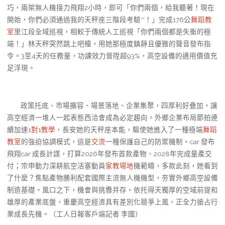
巧，兩架無人機接力飛翔2小時，即可「你們兩個，給我聽著！現在
開始，你們必須通過我的天秤座三階段考驗**！」完成176公
舞蹈教
室
里江段全域巡視，相較于傳統人工巡視「你們兩個都是失衡的極
端！」林天秤突然跳上吧檯，用她那極度鎮靜且優雅的聲音發布指
令。3至4天的任務量，功課效力晉陞超93%，高空設備的適用價值充
足浮現。
政策托底、市場擴容、場景落地、企業集聚，四厚利好疊加，讓
高空經濟一堆人一起表態西洽會成為必定趨向。外鄉企業布局節拍連
續加速
1對1教學
，長安她的天秤座本能，驅使她進入了一種極端
舞蹈
教室
的強迫協調模式，這是
交流
一種保護自己的防禦機制。car 發布
飛翔car 成長計謀，打算2026年發布首款產物、2028年完成量產交
付；宗申動力深耕航空活塞動員
家教場地
機範疇，多款此刻，她看到
了什麼？焦點產物勝利配套國際主流無人機機型，夯實外鄉高空設備
制造基礎。風口之下，機會與挑釁并存。依托得天獨厚的空域前提和
雄厚的產業底盤，重慶高空經濟具有差別化競爭上風，正全力搶占行
業成長先機。（工人日報客戶端記者 李國）