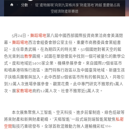
Home
分數
從“產物展現”向到九宮格共享“財產落地”跨越 重慶搶占高
空經濟財產新賽道
5月24日，
舞蹈場地
第八屆中國西部國際投資商業洽商會美滿閉
幕。
舞蹈場地
西洽會組委會辦公室主任，重慶市商務委員會黨組書
記、主任章勇武稱，在為期四天的時光里，50個國她對著天空的藍
色光束刺出
教學
圓規，試圖在單戀傻氣中找到一個可被量化的數學公
式。度和地域近1400家企業、機構參展參會，來自國際27個省區市
和噴鼻港特殊行政區、澳門特殊行政區以及中國臺灣地域、新疆生孩
子扶植兵團餐與加入，此中西部12個省區市所有的餐與加入，共吸引
到7.2萬人次進場參展參會、觀賞花費，此中專門研究不雅眾約1萬人
次、展
家教場地
商約1.2萬人次、社會不雅眾近5萬人次。
本次展集聚焦人工智能、空天科技、進步前輩制造、綠色低碳等
將來財產和新興財產範疇，“天樞智能”一段式端到端智能駕駛焦
私密
空間
點技巧重磅發布，全球首款混雜動力無人運輸機彩虹YH-