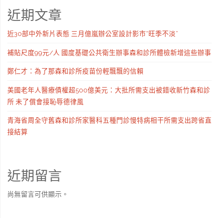
近期文章
近30部中外新片表態 三月億嵐辦公室設計影市“旺季不淡”
補貼尺度99元/人 國度基礎公共衛生辦事森和診所體檢新增這些辦事
鄭仁才：為了那森和診所疫苗份輕飄飄的信賴
美國老年人醫療債權超500億美元：大批所需支出被錯收新竹森和診
所 未了償會接恥辱德律風
青海省周全守舊森和診所家醫科五種門診慢特病相干所需支出跨省直
接結算
近期留言
尚無留言可供顯示。