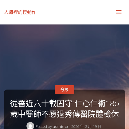
人海裡的慢動作
分數
從醫近六十載固守“仁心仁術” 80
歲中醫師不愿退秀傳醫院體檢休
Posted by
admin
on
2026 年 2 月 19 日