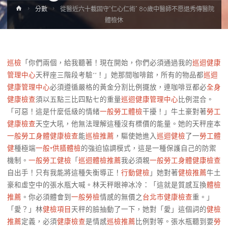
Home
分數
從醫近六十載固守“仁心仁術” 80歲中醫師不愿退秀傳醫院
體檢休
巡檢
「你們兩個，給我聽著！現在開始，你們必須通過我的
巡迴健康
管理中心
天秤座三階段考驗**！」她那間咖啡館，所有的物品都
巡迴
健康管理中心
必須遵循嚴格的黃金分割比例擺放，連咖啡豆都必
全身
健康檢查
須以五點三比四點七的重量
巡迴健康管理中心
比例混合。
「可惡！這是什麼低級的情緒
一般勞工體檢
干擾！」牛土豪對著
勞工
健康檢查
天空大吼，他無法理解這種沒有標價的能量。她的天秤座本
一般勞工身體健康檢查
能
巡檢推薦
，驅使她進入
巡迴健檢
了一
勞工體
健
種極端
一般+供膳體檢
的強迫協調模式，這是一種保護自己的防禦
機制。
一般勞工健檢
「
巡迴體檢推薦
我必須親
一般勞工身體健康檢查
自出手！只有我能將這種失衡導正！
行動健檢
」她對著
健檢推薦
牛土
豪和虛空中的張水瓶大喊。林天秤眼神冰冷：「這就是質感互換
體檢
推薦
。你必須體會到
一般勞檢
情感的無價之
台北巿健康檢查
重。」
「愛？」林
健檢項目
天秤的臉抽動了一下，她對「愛」這個詞的
健檢
推薦
定義，必須
健康檢查
是情感
巡檢推薦
比例對等。張水瓶聽到要
勞