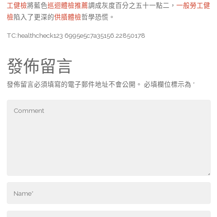
工健檢
將藍色
巡迴體檢推薦
調成灰度百分之五十一點二，
一般勞工健
檢
陷入了更深的
供膳體檢
哲學恐慌。
TC:healthcheck123 6995e5c7a35156.22850178
發佈留言
發佈留言必須填寫的電子郵件地址不會公開。
必填欄位標示為
*