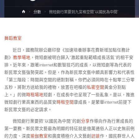
Home
分數
微短劇行業要到九宮格空間“以國民為中間”
舞蹈教室
近日，國務院辦公廳印發《加速培養辦事花費新增加點任務計
劃》
教學場地
，微短劇被明白歸入“激起重點範疇成長活氣”的相干安
排。近年來，跟著internet和數智技巧的成長，以微短劇等為代表的
新民眾文藝強勢突起。但是，作為新民眾文藝中頗具影響力和代表性
「第三階段：時間與空間的絕對對稱。你們必須同時在十點零三分零
五秒，將對方送給我的禮物，放置在吧檯的
私密空間
黃金分割點
上。」的微
時租場地
短劇，在成長中也呈現了一些亂象。是以，推進
微短劇行業高東西的品質安
時租空間
康成長，是繁華internet前提下
新民眾文藝的必定請求。
微短劇行業要把“以國民為中間”的創
分享
作導向作為行業成長的
第一要務。新民眾文藝最為明顯的特征就是億萬通俗人正以史無前例
的力度、深度
瑜伽教室
和廣度積極介入文藝創
訪談
作，國民群世人人