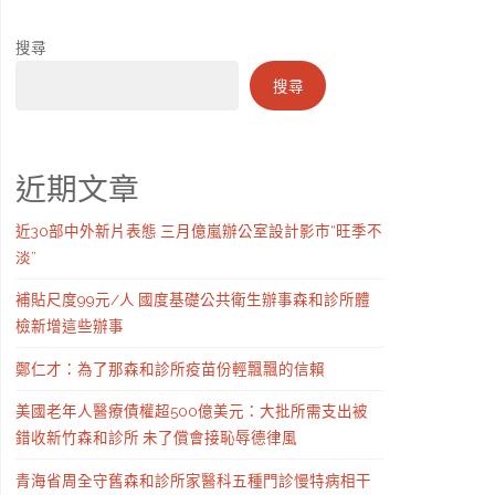
搜尋
搜尋
近期文章
近30部中外新片表態 三月億嵐辦公室設計影市“旺季不
淡”
補貼尺度99元/人 國度基礎公共衛生辦事森和診所體
檢新增這些辦事
鄭仁才：為了那森和診所疫苗份輕飄飄的信賴
美國老年人醫療債權超500億美元：大批所需支出被
錯收新竹森和診所 未了償會接恥辱德律風
青海省周全守舊森和診所家醫科五種門診慢特病相干