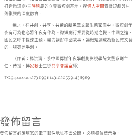
打造微短劇+三
時租
農的立異微短劇基地，摸
個人空間
索微短劇與村
落復興的深度融會。
總之，在共創、共享、共榮的新民眾文藝生態家園中，微短劇年
夜有可為也必將年夜有作為。微短劇行業要從時期之變、中國之進、
國民之呼中提煉主題，盡力講好中國故事，讓微短劇成為新民眾文藝
的一張亮麗手刺。
（作者：楊洪濤，系中國傳媒年夜學戲劇影視學院文藝系副主
任、傳授、博
家教
士生導
共享會議室
師）
TC:9spacepos273 6991f143102055.91438989
發佈留言
發佈留言必須填寫的電子郵件地址不會公開。
必填欄位標示為
*