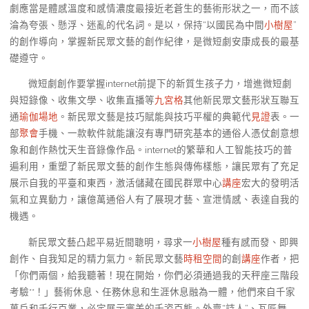
劇應當是體感溫度和感情濃度最接近老蒼生的藝術形狀之一，而不該
淪為夸張、懸浮、迷亂的代名詞。是以，保持“以國民為中間
小樹屋
”
的創作導向，掌握新民眾文藝的創作紀律，是微短劇安康成長的最基
礎遵守。
微短劇創作要掌握internet前提下的新質生孩子力，增進微短劇
與短錄像、收集文學、收集直播等
九宮格
其他新民眾文藝形狀互聯互
通
瑜伽場地
。新民眾文藝是技巧賦能與技巧平權的典範代
見證
表。一
部
聚會
手機、一款軟件就能讓沒有專門研究基本的通俗人憑仗創意想
象和創作熱忱天生音錄像作品。internet的繁華和人工智能技巧的普
遍利用，重塑了新民眾文藝的創作生態與傳佈樣態，讓民眾有了充足
展示自我的平臺和東西，激活儲藏在國民群眾中心
講座
宏大的發明活
氣和立異動力，讓億萬通俗人有了展現才藝、宣泄情感、表達自我的
機遇。
新民眾文藝凸起平易近間聰明，尋求一
小樹屋
種有感而發、即興
創作、自我知足的精力氣力。新民眾文藝
時租空間
的創
講座
作者，把
「你們兩個，給我聽著！現在開始，你們必須通過我的天秤座三階段
考驗**！」藝術休息、任務休息和生涯休息融為一體，他們來自千家
萬戶和千行百業，必定展示審美的千姿百態。外賣“詩人”、瓦匠舞