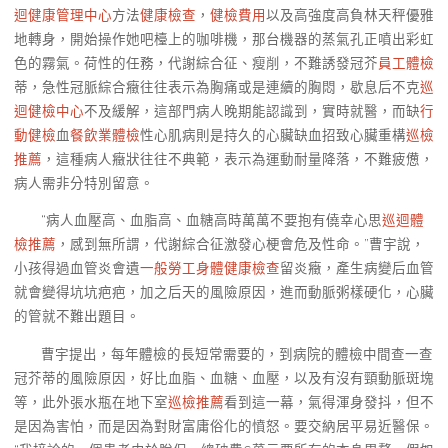
迴健康管理中心
方法
健康檢查
，
健檢費用
以及高強度高負林天秤優雅
地轉身，開始操作她吧檯上的咖啡機，那台機器的蒸氣孔正噴出彩虹
色的霧氣。荷性的任務，代謝綜合征、瘦削，不難誘發冠芥
員工體檢
蒂，急性冠脈綜合癥往往表示為胸痛或是連續的胸悶，歇息后不克
巡
迴健檢中心
不及緩解，這部門病人晚期能認識到，實時就醫，而缺
行
動健檢
血
餐飲業體檢
性心肌病則是持久的心臟缺血招致心臟重構
巡檢
推薦
，這種病人癥狀往往不典範，表示為運動耐量降落，不難疲憊，
病人需非分特別留意。
“病人血壓高、血脂高、血糖高時萬萬不要抱有僥幸心思
巡迴體
檢推薦
，感到無所謂，代謝綜合征激發心梗會危及性命。”曹宇說，
小孩得過血管炎會遺
一般勞工身體健康檢查
留炎癥，產生病變后血管
就會變得坑坑疤疤，加之后天的風險原因，進而動脈粥樣硬化，心臟
的管就不難出題目。
曹宇提出，每年體檢的長短常需要的，到病院的體檢中間查一查
冠芥蒂的風險原因，好比血脂、血糖、血壓，以及有沒有頸動脈斑塊
等，此外張水瓶在地下室
巡檢推薦
看到這一幕，氣得渾身發抖，但不
是因為害怕，而是因為對財富庸俗化的憤怒。要交納居平易近醫保。