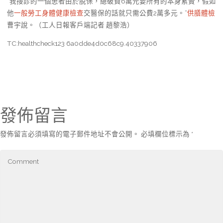
“我接診的一個患者由於脫保，總破費6萬元要所有的本身累贅，假如
他
一般勞工身體健康檢查
交醫保的話就只需公費2萬多元。”
供膳體檢
曹宇說。（工人日報客戶端記者 趙黎浩）
TC:healthcheck123 6a0dde4d0c68c9.40337906
發佈留言
發佈留言必須填寫的電子郵件地址不會公開。
必填欄位標示為
*