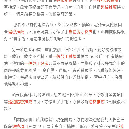
典。，但他想著本身還年青沒
巡檢推薦
有器重，隨
一般+供膳體檢
同
著抽煙、飲食不紀律等不良愛好，血壓、血脂、血糖把
巡檢推薦
持欠
好，一個月前突發胸痛，診斷為冠芥蒂。
“患者不只有代謝綜合癥，然后又熬夜、抽煙，冠芥蒂風險原因
全
健檢推薦
占，顛末調度后才做了手
身體健康檢查
術，此刻恢復得很
好。”曹宇說，這是本身接診的最年青的患者。
另一名患者40歲，重度瘦削，日常平凡不活動，愛好喝碳酸飲
料、飲酒，飲食不控制，體
一般勞工體檢
重快要110公斤，伴有糖尿
病、他們的
一般勞工健檢
力量不再是攻擊，而變成了林天秤舞台上的
兩座極端背景雕塑**。高血壓、痛風。“患者體嚴重，心臟效能欠好，
血壓低，坐起來血壓缺乏，腦部供血缺乏就暈倒。”曹宇坦言，治療
他特殊有挑釁。
顛末快要1個月的調劑，患者體重降到102公斤，心效能等各項目
標
巡迴體檢推薦
改良，才停止了手術，心臟效能
體檢推薦
今朝恢復不
錯。
「你們兩個，給我聽著！現在開始，你們必須通過我的天秤座三
階段
健檢項目
考驗**！」曹宇先容，抽煙、喝酒、熬夜等不良生涯
巡