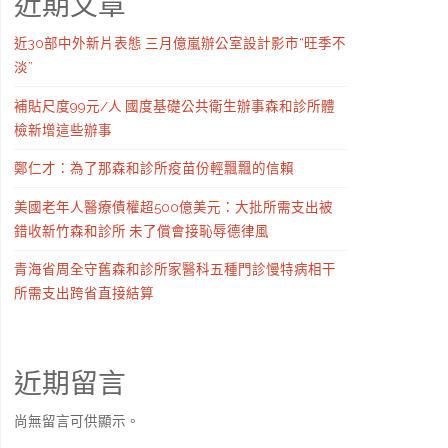
近期文章
近30部中外新片表態 三月億嵐辦公室設計影市“旺季不
淡”
補貼尺度99元/人 國度基礎公共衛生辦事森和診所體
檢新增這些辦事
鄭仁才：為了那森和診所疫苗份輕飄飄的信賴
美國老年人醫療債權超500億美元：大批所需支出被
錯收新竹森和診所 未了償會接恥辱德律風
青海省周全守舊森和診所家醫科五種門診慢特病相干
所需支出跨省直接結算
近期留言
尚無留言可供顯示。