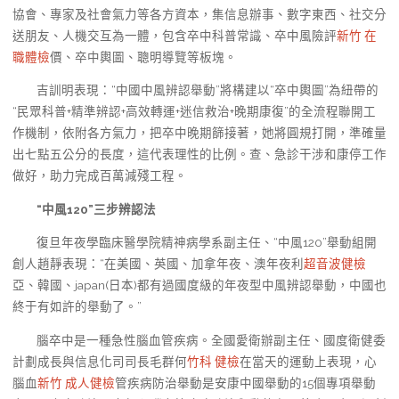
協會、專家及社會氣力等各方資本，集信息辦事、數字東西、社交分
送朋友、人機交互為一體，包含卒中科普常識、卒中風險評
新竹 在
職體檢
價、卒中輿圖、聰明導覽等板塊。
吉訓明表現：“中國中風辨認舉動”將構建以“卒中輿圖”為紐帶的
“民眾科普+精準辨認+高效轉運+迷信救治+晚期康復”的全流程聯開工
作機制，依附各方氣力，把卒中晚期篩接著，她將圓規打開，準確量
出七點五公分的長度，這代表理性的比例。查、急診干涉和康停工作
做好，助力完成百萬減殘工程。
“中風120”三步辨認法
復旦年夜學臨床醫學院精神病學系副主任、“中風120”舉動組開
創人趙靜表現：“在美國、英國、加拿年夜、澳年夜利
超音波健檢
亞、韓國、japan(日本)都有過國度級的年夜型中風辨認舉動，中國也
終于有如許的舉動了。”
腦卒中是一種急性腦血管疾病。全國愛衛辦副主任、國度衛健委
計劃成長與信息化司司長毛群何
竹科 健檢
在當天的運動上表現，心
腦血
新竹 成人健檢
管疾病防治舉動是安康中國舉動的15個專項舉動