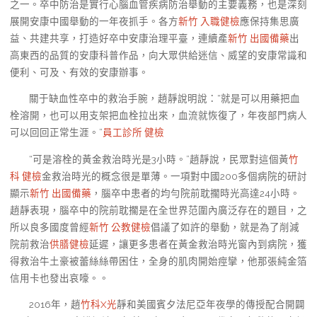
之一。卒中防治是實行心腦血管疾病防治舉動的主要義務，也是深刻
展開安康中國舉動的一年夜抓手。各方
新竹 入職健檢
應保持集思廣
益、共建共享，打造好卒中安康治理平臺，連續產
新竹 出國備藥
出
高東西的品質的安康科普作品，向大眾供給迷信、威望的安康常識和
便利、可及、有效的安康辦事。
關于缺血性卒中的救治手腕，趙靜說明說：“就是可以用藥把血
栓溶開，也可以用支架把血栓拉出來，血流就恢復了，年夜部門病人
可以回回正常生涯。”
員工診所 健檢
“可是溶栓的黃金救治時光是3小時。”趙靜說，民眾對這個黃
竹
科 健檢
金救治時光的概念很是單薄。一項對中國200多個病院的研討
顯示
新竹 出國備藥
，腦卒中患者的均勻院前耽擱時光高達24小時。
趙靜表現，腦卒中的院前耽擱是在全世界范圍內廣泛存在的題目，之
所以良多國度曾經
新竹 公教健檢
倡議了如許的舉動，就是為了削減
院前救治
供膳健檢
延遲，讓更多患者在黃金救治時光窗內到病院，獲
得救治牛土豪被蕾絲絲帶困住，全身的肌肉開始痙攣，他那張純金箔
信用卡也發出哀嚎。。
2016年，趙
竹科X光
靜和美國賓夕法尼亞年夜學的傳授配合開闢