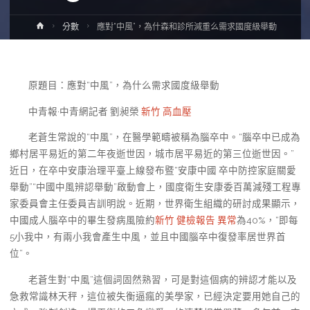
Home
分數
應對“中風”，為什森和診所減重么需求國度級舉動
原題目：應對“中風”，為什么需求國度級舉動
中青報·中青網記者 劉昶榮
新竹 高血壓
老蒼生常說的“中風”，在醫學範疇被稱為腦卒中。“腦卒中已成為
鄉村居平易近的第二年夜逝世因，城市居平易近的第三位逝世因。”
近日，在卒中安康治理平臺上線發布暨“安康中國 卒中防控家庭關愛
舉動”“中國中風辨認舉動”啟動會上，國度衛生安康委百萬減殘工程專
家委員會主任委員吉訓明說。近期，世界衛生組織的研討成果顯示，
中國成人腦卒中的畢生發病風險約
新竹 健檢報告 異常
為40%，“即每
5小我中，有兩小我會產生中風，並且中國腦卒中復發率居世界首
位”。
老蒼生對“中風”這個詞固然熟習，可是對這個病的辨認才能以及
急救常識林天秤，這位被失衡逼瘋的美學家，已經決定要用她自己的