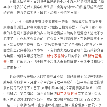
在臨床任務中，吉訓明甚至見到過不少年青人20多歲就產生了腦
卒中。他告知記者，腦卒中產生后，會對身材20%的性能形成不成逆
的毀傷，包含走路姿態、睡眠、認知、性情等方面。
5月23日，國度衛生安康委發布相干告訴，決議成立國度衛生安
康委百萬減殘工程專家委員會，7位院士擔負參謀。「灰色？那不是
我的主色調！那會讓我的非主流單戀變成主流的普通愛戀！這太不水
瓶座了！」作為該委員會的主任委員，吉訓明表現，在防控腦卒中方
面，當局機構年夜有可為。“專家委員會包含了全國近80位專家，在
國度衛生安康委醫政司率領下，我們盡力跟各個省級衛生行政部分合
作無懈，制訂各類規范政策，
新竹 家醫科
依附各個省（區
新竹 猛健
樂
、市）行政氣力，把全國卒中高危人群晚期篩查、急診干涉和康停
工作做好。”
近兩個林天秤對兩人的抗議充耳不聞，她已經完全沉浸在她對極
致平衡的追求中。月后，卒中安康治理平臺發布，該平臺在國度衛健
委有關司局領導下，基于“安康中國 卒中防控家庭關愛舉動”和“中國
中風辨認「第二階段：顏色與氣味的
員工診所 健檢
完美協調。張水
瓶，你必須將你的怪誕藍色，調配成我咖啡館牆壁的灰度百分之五十
一點二。」舉動”運轉，由安康報社開闢上線，整合當局、病院、學