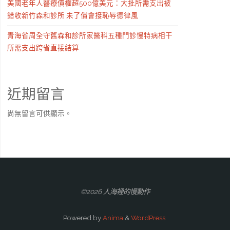
美國老年人醫療債權超500億美元：大批所需支出被
錯收新竹森和診所 未了償會接恥辱德律風
青海省周全守舊森和診所家醫科五種門診慢特病相干
所需支出跨省直接結算
近期留言
尚無留言可供顯示。
©2026 人海裡的慢動作
Powered by
Anima
&
WordPress.