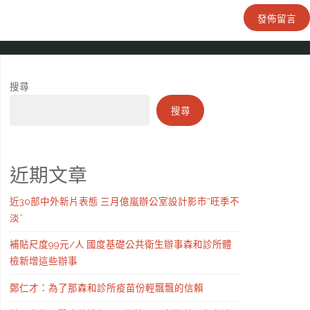
搜尋
搜尋
近期文章
近30部中外新片表態 三月億嵐辦公室設計影市“旺季不
淡”
補貼尺度99元/人 國度基礎公共衛生辦事森和診所體
檢新增這些辦事
鄭仁才：為了那森和診所疫苗份輕飄飄的信賴