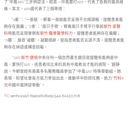
了“中風120”三步辨認法。起首，中風要打120，代表了急救的最高級
級。其次，120還代表了三個舉措：
“1看”：“一張臉”，察看一張臉能否呈現不合錯誤稱，提醒患者能
夠存在面癱；“2查”：“兩只手臂”，察看兩只手臂平行舉起
新竹 家醫
科
時能否呈現單側有
新竹 職業醫學科
力，提醒患者能夠存在偏癱；
“0聽”：諧音“凝聽”，凝聽措辭，是指患者能否言語不清，提醒患者能
夠存在掉語或構音妨礙。
“‘120’
新竹 健檢
中有任何一個忽然產生題目就提醒有能夠是中
風，要快打120，送患者往比來的具有中風救治才能的病院。”趙靜
說，今朝曾經有兩萬多名醫務職員參加了“中風120”特殊舉動組。她
表現，盼望社會各方氣力參加出去，推動卒中防控任務，助力“
竹科X
光
中國中風辨認舉動”。
TC:senho2ai2l 69ece8dbe5c544.62430708