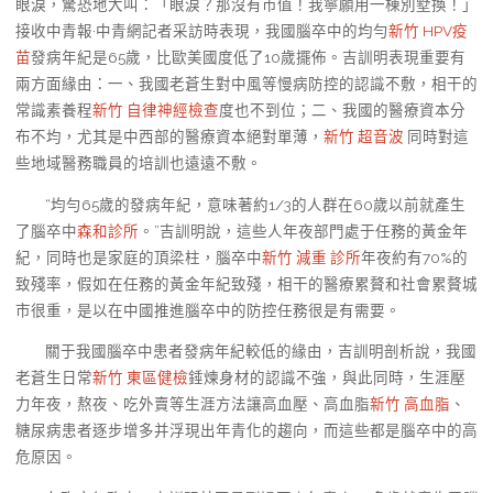
眼淚，驚恐地大叫：「眼淚？那沒有市值！我寧願用一棟別墅換！」
接收中青報·中青網記者采訪時表現，我國腦卒中的均勻
新竹 HPV疫
苗
發病年紀是65歲，比歐美國度低了10歲擺佈。吉訓明表現重要有
兩方面緣由：一、我國老蒼生對中風等慢病防控的認識不敷，相干的
常識素養程
新竹 自律神經檢查
度也不到位；二、我國的醫療資本分
布不均，尤其是中西部的醫療資本絕對單薄，
新竹 超音波
同時對這
些地域醫務職員的培訓也遠遠不敷。
“均勻65歲的發病年紀，意味著約1/3的人群在60歲以前就產生
了腦卒中
森和診所
。”吉訓明說，這些人年夜部門處于任務的黃金年
紀，同時也是家庭的頂梁柱，腦卒中
新竹 減重 診所
年夜約有70%的
致殘率，假如在任務的黃金年紀致殘，相干的醫療累贅和社會累贅城
市很重，是以在中國推進腦卒中的防控任務很是有需要。
關于我國腦卒中患者發病年紀較低的緣由，吉訓明剖析說，我國
老蒼生日常
新竹 東區健檢
錘煉身材的認識不強，與此同時，生涯壓
力年夜，熬夜、吃外賣等生涯方法讓高血壓、高血脂
新竹 高血脂
、
糖尿病患者逐步增多并浮現出年青化的趨向，而這些都是腦卒中的高
危原因。