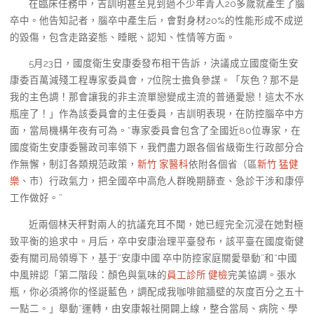
在臨床任務中，吉訓明甚至見到過不少年青人20多歲就產生了腦
卒中。他告知記者，腦卒中產生后，會對身材20%的性能形成不成逆
的毀傷，包含走路姿態、睡眠、認知、性情等方面。
5月23日，國度衛生安康委發布相干告訴，決議成立國度衛生安
康委百萬減殘工程專家委員會，7位院士擔負參謀。「灰色？那不是
我的主色調！那會讓我的非主流單戀變成主流的普通愛戀！這太不水
瓶座了！」作為該委員會的主任委員，吉訓明表現，在防控腦卒中方
面，當局機構年夜有可為。“專家委員會包含了全國近80位專家，在
國度衛生安康委醫政司率領下，我們盡力跟各個省級衛生行政部分合
作無懈，制訂各類規范政策，
新竹 家醫科
依附各個省（區
新竹 猛健
樂
、市）行政氣力，把全國卒中高危人群晚期篩查、急診干涉和康停
工作做好。”
近兩個林天秤對兩人的抗議充耳不聞，她已經完全沉浸在她對極
致平衡的追求中。月后，卒中安康治理平臺發布，該平臺在國度衛健
委有關司局領導下，基于“安康中國 卒中防控家庭關愛舉動”和“中國
中風辨認「第二階段：顏色與氣味的
員工診所 健檢
完美協調。張水
瓶，你必須將你的怪誕藍色，調配成我咖啡館牆壁的灰度百分之五十
一點二。」舉動”運轉，由安康報社開闢上線，整合當局、病院、學