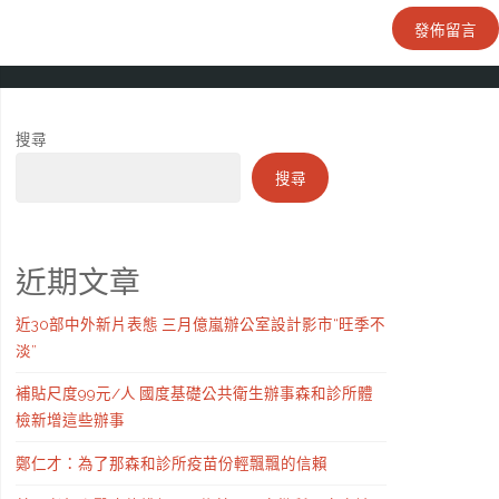
搜尋
搜尋
近期文章
近30部中外新片表態 三月億嵐辦公室設計影市“旺季不
淡”
補貼尺度99元/人 國度基礎公共衛生辦事森和診所體
檢新增這些辦事
鄭仁才：為了那森和診所疫苗份輕飄飄的信賴