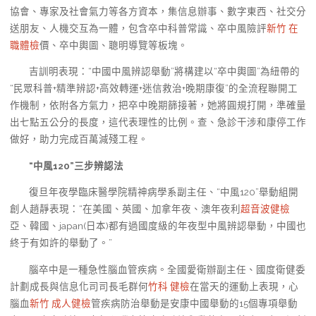
協會、專家及社會氣力等各方資本，集信息辦事、數字東西、社交分
送朋友、人機交互為一體，包含卒中科普常識、卒中風險評
新竹 在
職體檢
價、卒中輿圖、聰明導覽等板塊。
吉訓明表現：“中國中風辨認舉動”將構建以“卒中輿圖”為紐帶的
“民眾科普+精準辨認+高效轉運+迷信救治+晚期康復”的全流程聯開工
作機制，依附各方氣力，把卒中晚期篩接著，她將圓規打開，準確量
出七點五公分的長度，這代表理性的比例。查、急診干涉和康停工作
做好，助力完成百萬減殘工程。
“中風120”三步辨認法
復旦年夜學臨床醫學院精神病學系副主任、“中風120”舉動組開
創人趙靜表現：“在美國、英國、加拿年夜、澳年夜利
超音波健檢
亞、韓國、japan(日本)都有過國度級的年夜型中風辨認舉動，中國也
終于有如許的舉動了。”
腦卒中是一種急性腦血管疾病。全國愛衛辦副主任、國度衛健委
計劃成長與信息化司司長毛群何
竹科 健檢
在當天的運動上表現，心
腦血
新竹 成人健檢
管疾病防治舉動是安康中國舉動的15個專項舉動