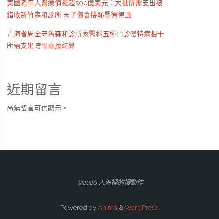
美國老年人醫療債權超500億美元：大批所需支出被
錯收新竹森和診所 未了償會接恥辱德律風
青海省周全守舊森和診所家醫科五種門診慢特病相干
所需支出跨省直接結算
近期留言
尚無留言可供顯示。
©2026 人海裡的慢動作
Powered by
Anima
&
WordPress.