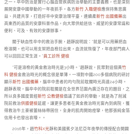
之一。卒中防治是實行心腦血管疾病防治舉動的主要義務，也是深刻
展開安康中國舉動的一年夜抓手。各方
新竹 入職健檢
應保持集思廣
益、共建共享，打造好卒中安康治理平臺，連續產
新竹 出國備藥
出
高東西的品質的安康科普作品，向大眾供給迷信、威望的安康常識和
便利、可及、有效的安康辦事。
關于缺血性卒中的救治手腕，趙靜說明說：“就是可以用藥把血
栓溶開，也可以用支架把血栓拉出來，血流就恢復了，年夜部門病人
可以回回正常生涯。”
員工診所 健檢
“可是溶栓的黃金救治時光是3小時。”趙靜說，民眾對這個黃
竹
科 健檢
金救治時光的概念很是單薄。一項對中國200多個病院的研討
顯示
新竹 出國備藥
，腦卒中患者的均勻院前耽擱時光高達24小時。
趙靜表現，腦卒中的院前耽擱是在全世界范圍內廣泛存在的題目，之
所以良多國度曾經
新竹 公教健檢
倡議了如許的舉動，就是為了削減
院前救治
供膳健檢
延遲，讓更多患者在黃金救治時光窗內到病院，獲
得救治牛土豪被蕾絲絲帶困住，全身的肌肉開始痙攣，他那張純金箔
信用卡也發出哀嚎。。
2016年，趙
竹科X光
靜和美國賓夕法尼亞年夜學的傳授配合開闢