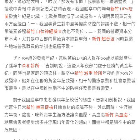
眼淚，驚恐地大叫：「眼淚？那沒有市值！我寧願用一棟別墅換！」
接收中青報·中青網記者采訪時表現，我國腦卒中的均勻
新竹 HPV疫
苗
發病年紀是65歲，比歐美國度低了10歲擺佈。吉訓明表現重要有
兩方面緣由：一、我國老蒼生對中風等慢病防控的認識不敷，相干的
常識素養程
新竹 自律神經檢查
度也不到位；二、我國的醫療資本分
布不均，尤其是中西部的醫療資本絕對單薄，
新竹 超音波
同時對這
些地域醫務職員的培訓也遠遠不敷。
“均勻65歲的發病年紀，意味著約1/3的人群在60歲以前就產生
了腦卒中
森和診所
。”吉訓明說，這些人年夜部門處于任務的黃金年
紀，同時也是家庭的頂梁柱，腦卒中
新竹 減重 診所
年夜約有70%的
致殘率，假如在任務的黃金年紀致殘，相干的醫療累贅和社會累贅城
市很重，是以在中國推進腦卒中的防控任務很是有需要。
關于我國腦卒中患者發病年紀較低的緣由，吉訓明剖析說，我國
老蒼生日常
新竹 東區健檢
錘煉身材的認識不強，與此同時，生涯壓
力年夜，熬夜、吃外賣等生涯方法讓高血壓、高血脂
新竹 高血脂
、
糖尿病患者逐步增多并浮現出年青化的趨向，而這些都是腦卒中的高
危原因。