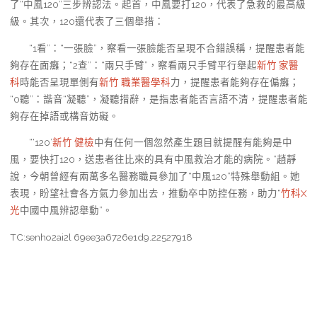
了“中風120”三步辨認法。起首，中風要打120，代表了急救的最高級
級。其次，120還代表了三個舉措：
“1看”：“一張臉”，察看一張臉能否呈現不合錯誤稱，提醒患者能
夠存在面癱；“2查”：“兩只手臂”，察看兩只手臂平行舉起
新竹 家醫
科
時能否呈現單側有
新竹 職業醫學科
力，提醒患者能夠存在偏癱；
“0聽”：諧音“凝聽”，凝聽措辭，是指患者能否言語不清，提醒患者能
夠存在掉語或構音妨礙。
“‘120’
新竹 健檢
中有任何一個忽然產生題目就提醒有能夠是中
風，要快打120，送患者往比來的具有中風救治才能的病院。”趙靜
說，今朝曾經有兩萬多名醫務職員參加了“中風120”特殊舉動組。她
表現，盼望社會各方氣力參加出去，推動卒中防控任務，助力“
竹科X
光
中國中風辨認舉動”。
TC:senho2ai2l 69ee3a6726e1d9.22527918