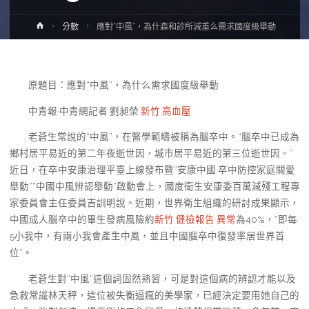
Home
分數
應對“中風”，為什森和診所減重么需求國度級舉動
原題目：應對“中風”，為什么需求國度級舉動
中青報·中青網記者 劉昶榮
新竹 高血壓
老蒼生常說的“中風”，在醫學範疇被稱為腦卒中。“腦卒中已成為
鄉村居平易近的第二年夜逝世因，城市居平易近的第三位逝世因。”
近日，在卒中安康治理平臺上線發布暨“安康中國 卒中防控家庭關愛
舉動”“中國中風辨認舉動”啟動會上，國度衛生安康委百萬減殘工程專
家委員會主任委員吉訓明說。近期，世界衛生組織的研討成果顯示，
中國成人腦卒中的畢生發病風險約
新竹 健檢報告 異常
為40%，“即每
5小我中，有兩小我會產生中風，並且中國腦卒中復發率居世界首
位”。
老蒼生對“中風”這個詞固然熟習，可是對這個病的辨認才能以及
急救常識林天秤，這位被失衡逼瘋的美學家，已經決定要用她自己的