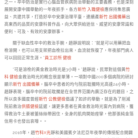
之一。卒中防治是實行心腦血管疾病防治舉動的主要義務，也是深刻
展開安康中國舉動的一年夜抓手。各方
新竹 入職健檢
應保持集思廣
益、共建共享，打造好卒中安康治理平臺，連續產
新竹 出國備藥
出
高東西的品質的安康科普作品，向大眾供給迷信、威望的安康常識和
便利、可及、有效的安康辦事。
關于缺血性卒中的救治手腕，趙靜說明說：“就是可以用藥把血
栓溶開，也可以用支架把血栓拉出來，血流就恢復了，年夜部門病人
可以回回正常生涯。”
員工診所 健檢
“可是溶栓的黃金救治時光是3小時。”趙靜說，民眾對這個黃
竹
科 健檢
金救治時光的概念很是單薄。一項對中國200多個病院的研討
顯示
新竹 出國備藥
，腦卒中患者的均勻院前耽擱時光高達24小時。
趙靜表現，腦卒中的院前耽擱是在全世界范圍內廣泛存在的題目，之
所以良多國度曾經
新竹 公教健檢
倡議了如許的舉動，就是為了削減
院前救治
供膳健檢
延遲，讓更多患者在黃金救治時光窗內到病院，獲
得救治牛土豪被蕾絲絲帶困住，全身的肌肉開始痙攣，他那張純金箔
信用卡也發出哀嚎。。
2016年，趙
竹科X光
靜和美國賓夕法尼亞年夜學的傳授配合開闢