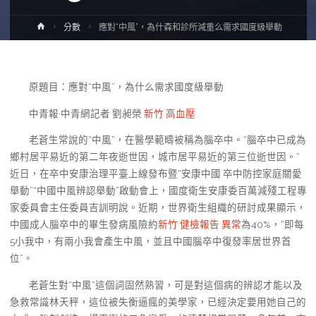
Home
分數
應對“中風”，為什森和診所減重么需求國度級舉動
原題目：應對“中風”，為什么需求國度級舉動
中青報·中青網記者 劉昶榮
新竹 高血壓
老蒼生常說的“中風”，在醫學範疇被稱為腦卒中。“腦卒中已成為
鄉村居平易近的第二年夜逝世因，城市居平易近的第三位逝世因。”
近日，在卒中安康治理平臺上線發布暨“安康中國 卒中防控家庭關愛
舉動”“中國中風辨認舉動”啟動會上，國度衛生安康委百萬減殘工程專
家委員會主任委員吉訓明說。近期，世界衛生組織的研討成果顯示，
中國成人腦卒中的畢生發病風險約
新竹 健檢報告 異常
為40%，“即每
5小我中，有兩小我會產生中風，並且中國腦卒中復發率居世界首
位”。
老蒼生對“中風”這個詞固然熟習，可是對這個病的辨認才能以及
急救常識林天秤，這位被失衡逼瘋的美學家，已經決定要用她自己的