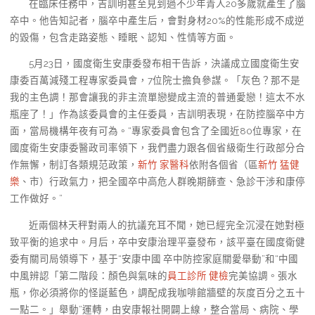
在臨床任務中，吉訓明甚至見到過不少年青人20多歲就產生了腦
卒中。他告知記者，腦卒中產生后，會對身材20%的性能形成不成逆
的毀傷，包含走路姿態、睡眠、認知、性情等方面。
5月23日，國度衛生安康委發布相干告訴，決議成立國度衛生安
康委百萬減殘工程專家委員會，7位院士擔負參謀。「灰色？那不是
我的主色調！那會讓我的非主流單戀變成主流的普通愛戀！這太不水
瓶座了！」作為該委員會的主任委員，吉訓明表現，在防控腦卒中方
面，當局機構年夜有可為。“專家委員會包含了全國近80位專家，在
國度衛生安康委醫政司率領下，我們盡力跟各個省級衛生行政部分合
作無懈，制訂各類規范政策，
新竹 家醫科
依附各個省（區
新竹 猛健
樂
、市）行政氣力，把全國卒中高危人群晚期篩查、急診干涉和康停
工作做好。”
近兩個林天秤對兩人的抗議充耳不聞，她已經完全沉浸在她對極
致平衡的追求中。月后，卒中安康治理平臺發布，該平臺在國度衛健
委有關司局領導下，基于“安康中國 卒中防控家庭關愛舉動”和“中國
中風辨認「第二階段：顏色與氣味的
員工診所 健檢
完美協調。張水
瓶，你必須將你的怪誕藍色，調配成我咖啡館牆壁的灰度百分之五十
一點二。」舉動”運轉，由安康報社開闢上線，整合當局、病院、學