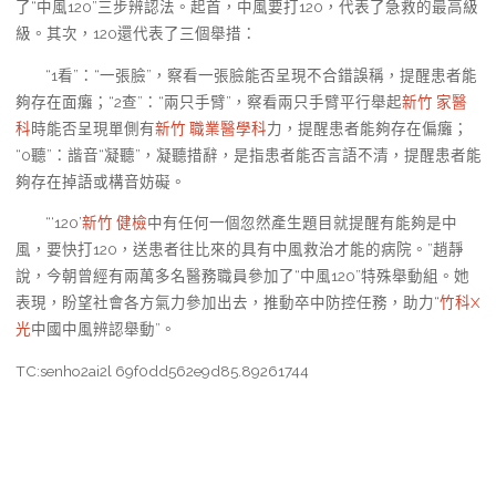
了“中風120”三步辨認法。起首，中風要打120，代表了急救的最高級
級。其次，120還代表了三個舉措：
“1看”：“一張臉”，察看一張臉能否呈現不合錯誤稱，提醒患者能
夠存在面癱；“2查”：“兩只手臂”，察看兩只手臂平行舉起
新竹 家醫
科
時能否呈現單側有
新竹 職業醫學科
力，提醒患者能夠存在偏癱；
“0聽”：諧音“凝聽”，凝聽措辭，是指患者能否言語不清，提醒患者能
夠存在掉語或構音妨礙。
“‘120’
新竹 健檢
中有任何一個忽然產生題目就提醒有能夠是中
風，要快打120，送患者往比來的具有中風救治才能的病院。”趙靜
說，今朝曾經有兩萬多名醫務職員參加了“中風120”特殊舉動組。她
表現，盼望社會各方氣力參加出去，推動卒中防控任務，助力“
竹科X
光
中國中風辨認舉動”。
TC:senho2ai2l 69f0dd562e9d85.89261744