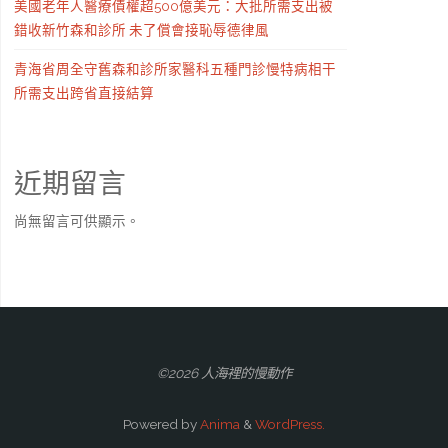
美國老年人醫療債權超500億美元：大批所需支出被
錯收新竹森和診所 未了償會接恥辱德律風
青海省周全守舊森和診所家醫科五種門診慢特病相干
所需支出跨省直接結算
近期留言
尚無留言可供顯示。
©2026 人海裡的慢動作
Powered by
Anima
&
WordPress.