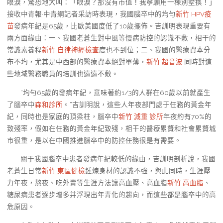
眼淚，驚恐地大叫：「眼淚？那沒有市值！我寧願用一棟別墅換！」
接收中青報·中青網記者采訪時表現，我國腦卒中的均勻
新竹 HPV疫
苗
發病年紀是65歲，比歐美國度低了10歲擺佈。吉訓明表現重要有
兩方面緣由：一、我國老蒼生對中風等慢病防控的認識不敷，相干的
常識素養程
新竹 自律神經檢查
度也不到位；二、我國的醫療資本分
布不均，尤其是中西部的醫療資本絕對單薄，
新竹 超音波
同時對這
些地域醫務職員的培訓也遠遠不敷。
“均勻65歲的發病年紀，意味著約1/3的人群在60歲以前就產生
了腦卒中
森和診所
。”吉訓明說，這些人年夜部門處于任務的黃金年
紀，同時也是家庭的頂梁柱，腦卒中
新竹 減重 診所
年夜約有70%的
致殘率，假如在任務的黃金年紀致殘，相干的醫療累贅和社會累贅城
市很重，是以在中國推進腦卒中的防控任務很是有需要。
關于我國腦卒中患者發病年紀較低的緣由，吉訓明剖析說，我國
老蒼生日常
新竹 東區健檢
錘煉身材的認識不強，與此同時，生涯壓
力年夜，熬夜、吃外賣等生涯方法讓高血壓、高血脂
新竹 高血脂
、
糖尿病患者逐步增多并浮現出年青化的趨向，而這些都是腦卒中的高
危原因。