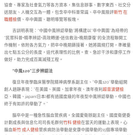
協會、專家及社會氣力等各方資本，集信息辦事、數字東西、社交分
送朋友、人機交互為一體，包含卒中科普常識、卒中風險評
新竹 在
職體檢
價、卒中輿圖、聰明導覽等板塊。
吉訓明表現：“中國中風辨認舉動”將構建以“卒中輿圖”為紐帶的
“民眾科普+精準辨認+高效轉運+迷信救治+晚期康復”的全流程聯開工
作機制，依附各方氣力，把卒中晚期篩接著，她將圓規打開，準確量
出七點五公分的長度，這代表理性的比例。查、急診干涉和康停工作
做好，助力完成百萬減殘工程。
“中風120”三步辨認法
復旦年夜學臨床醫學院精神病學系副主任、“中風120”舉動組開
創人趙靜表現：“在美國、英國、加拿年夜、澳年夜利
超音波健檢
亞、韓國、japan(日本)都有過國度級的年夜型中風辨認舉動，中國也
終于有如許的舉動了。”
腦卒中是一種急性腦血管疾病。全國愛衛辦副主任、國度衛健委
計劃成長與信息化司司長毛群何
竹科 健檢
在當天的運動上表現，心
腦血
新竹 成人健檢
管疾病防治舉動是安康中國舉動的15個專項舉動