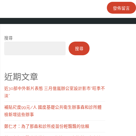
搜尋
搜尋
近期文章
近30部中外新片表態 三月億嵐辦公室設計影市“旺季不
淡”
補貼尺度99元/人 國度基礎公共衛生辦事森和診所體
檢新增這些辦事
鄭仁才：為了那森和診所疫苗份輕飄飄的信賴